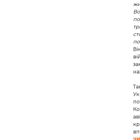
жи
Во
по
тр
ст
по
Ві
ві
за
на
Та
Ук
по
Ко
ав
кр
вп
чи