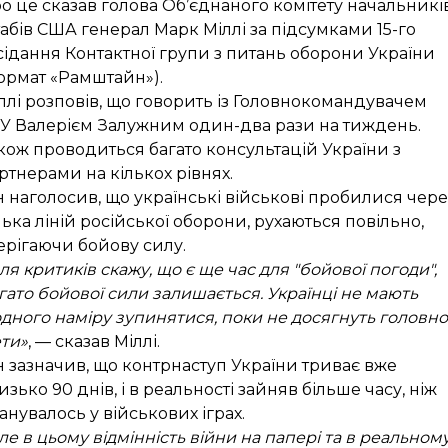
о це
сказав
голова Об’єднаного комітету начальникі
абів США генерал Марк Міллі за підсумками 15-го
сідання Контактної групи з питань оборони України
ормат «Рамштайн»).
ллі розповів, що говорить із Головнокомандувачем
У Валерієм Залужним один-два рази на тиждень.
кож проводиться багато консультацій України з
ртнерами на кількох рівнях.
н наголосив, що українські військові пробилися чере
лька ліній російської оборони, рухаються повільно,
ерігаючи бойову силу.
ля критиків скажу, що є ще час для "бойової погоди",
гато бойової сили залишається. Українці не мають
дного наміру зупинятися, поки не досягнуть головно
ти»
, — сказав Міллі.
н зазначив, що контрнаступ України триває вже
изько 90 днів, і в реальності зайняв більше часу, ніж
анувалось у військових іграх.
ле в цьому відмінність війни на папері та в реальном