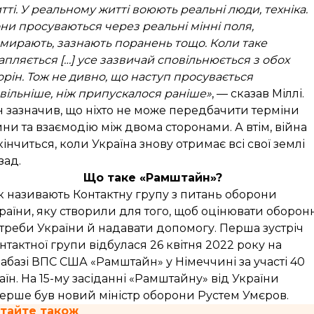
тті. У реальному житті воюють реальні люди, техніка.
ни просуваються через реальні мінні поля,
мирають, зазнають поранень тощо. Коли таке
апляється […] усе зазвичай сповільнюється з обох
орін. Тож не дивно, що наступ просувається
вільніше, ніж припускалося раніше»
, — сказав Міллі.
н зазначив, що ніхто не може передбачити терміни
йни та взаємодію між двома сторонами. А втім, війна
кінчиться, коли Україна знову отримає всі свої землі
зад.
Що таке «Рамштайн»?
к називають Контактну групу з питань оборони
раїни, яку створили для того, щоб оцінювати оборон
треби України й надавати допомогу. Перша зустріч
нтактної групи відбулася 26 квітня 2022 року на
іабазі ВПС США «Рамштайн» у Німеччині за участі 40
аїн. На 15-му засіданні «Рамштайну» від України
ерше був новий міністр оборони Рустем Умєров.
тайте також