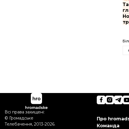
Та
гл
Но
тр
Біл
Всі права захищені:
© Громадське
Про hromad
Телебачення, 2013-2026.
Команда