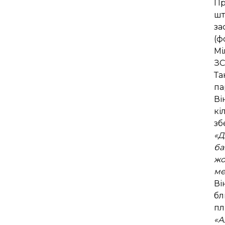
Пр
шт
за
(ф
Мі
ЗС
Та
па
Ві
кі
зб
«Д
ба
жо
ме
Ві
бл
пл
«А