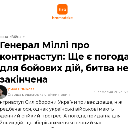
ерал Міллі про контрнаступ: Ще є погода для бойових дій, битва не за
овна
Війна
Генерал Міллі про
контрнаступ: Ще є погод
для бойових дій, битва н
закінчена
Ірина Сітнікова
19 вересня 2023 17:
Старша редакторка стрічки новин
нтрнаступ Сил оборони України триває довше, ніж
редбачалося, однак українські військові мають
денний стійкий прогрес. А погода, придатна для
йових дій, ще зберігатиметься певний час.