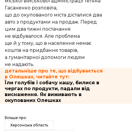
міської військової адміністрації Тетяна
Гасаненко
розповіла
,
що до окупованого міста дісталися два
авто з продуктами на продаж. Перед
цим два тижні постачання
не відбувалося. Але проблема
ще й у тому, що в населення немає
коштів на придбання товарів,
а гуманітарної допомоги людям
не надають.
детальніше про те, що відбувається
в Олешках, читайте тут:
Їли голубів і собачу кашу, билися в
чергах по продукти, падали від
виснаження. Як виживають в
окупованих Олешках
Більше про:
Херсонська область