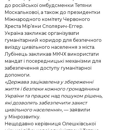
до російської омбудсменки Тетяни
Москалькової
, а також до президентки
Міжнародного комітету Червоного
Хреста Мір’яни Сполярич-Еггер.
Україна закликає організувати
гуманітарний коридор для безпечного
виїзду цивільного населення з міста.
Лубінець закликав МКЧХ використати
мандат і посередницькі механізми для
забезпечення доступу гуманітарної
допомоги.
«Держава зацікавлена у збереженні
життя і безпеки кожного громадянина
України та працює над пошуком рішень,
які дозволять забезпечити захист
цивільного населення»,
— заявили
у Мінрозвитку.
Нещодавно керівниця Олешківської