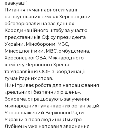
евакуації.
Питання гуманітарної ситуації
на окупованих землях Херсонщини
обговорювали на засіданнях
Координаційного штабу за участю
представників Офісу президента
України, Міноборони, МЗС,
Мінсоцполітики, МВС, омбудсмена,
Херсонської ОВА, Міжнародного
комітету Червоного Хреста
та Управління ООН з координації
гуманітарних справ.
Нині триває робота для напрацювання
«реальних і безпечних рішень».
Зокрема, опрацьовують залучення
міжнародних гуманітарних організацій.
Уповноважений Верховної Ради
України з прав людини Дмитро
Лубінець уже направив звернення