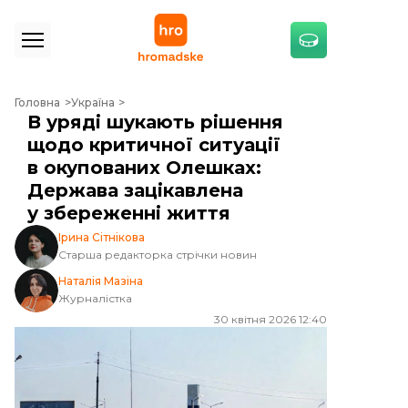
В уряді шукають рішення щодо критичної ситуації в окупованих Ол
Головна
Україна
В уряді шукають рішення
щодо критичної ситуації
в окупованих Олешках:
Держава зацікавлена
у збереженні життя
Ірина Сітнікова
Старша редакторка стрічки новин
Наталія Мазіна
Журналістка
30 квітня 2026 12:40