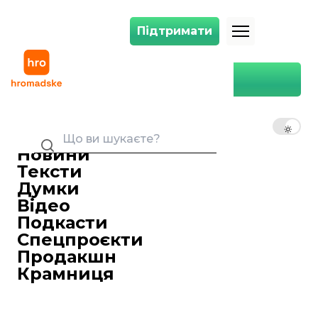
Підтримати
Підтримати
Головна
Іван Черненко
UK
EN
RU
Новини
Тексти
Думки
Відео
Подкасти
Спецпроєкти
Продакшн
Крамниця