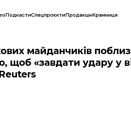
ео
Подкасти
Спецпроєкти
Продакшн
Крамниця
рною зброєю, щоб «завдати удару у відповідь», якщо нападуть США — 
кових майданчиків поблиз
, щоб «завдати удару у в
Reuters