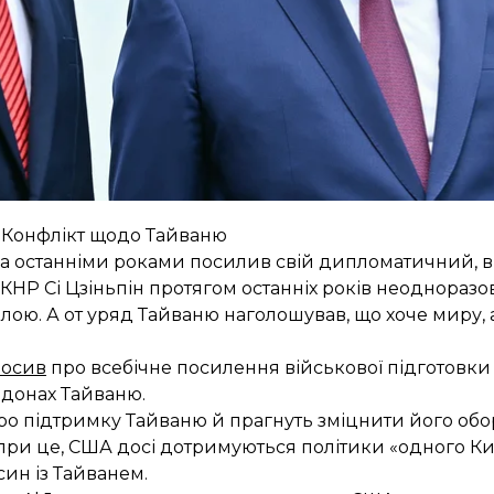
 може використовувати Китай для розміщення своїх 
дно об'єкти, які можуть слугувати місцями для систе
ськових операцій»
, — стверджують аналітики, переда
уктури Китаю символізує про посилення ядерної конк
е бути пов’язано з напруженістю відносин країн, з
Конфлікт щодо Тайваню
 а останніми роками посилив свій дипломатичний, 
 КНР Сі Цзіньпін протягом останніх років неоднораз
лою. А от уряд Тайваню наголошував, що хоче миру, а
лосив
про всебічне посилення військової підготовки 
донах Тайваню.
 про підтримку Тайваню й прагнуть зміцнити його обо
ри це, США досі дотримуються політики «одного Кит
ин із Тайванем.