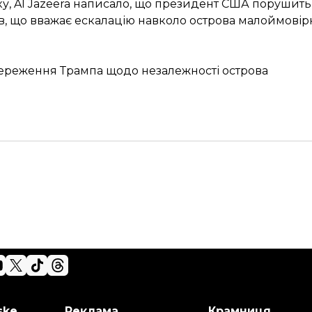
ку, Al Jazeera написало, що президент США порушит
ив, що вважає ескалацію навколо острова малоймовір
тереження Трампа щодо незалежності острова
ske
Реклама
Крамниця