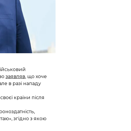
мобільних ракетних
м радіоелектронної
є Reuters.
уренції зі
окрема й навколо
військовий
ово
заявляв
, що хоче
ле в разі нападу
своєї країни після
роноздатність,
аю», згідно з якою