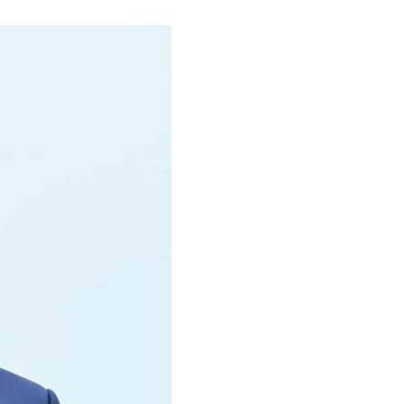
акетами та зброєю. Так
б «жоден удар США по