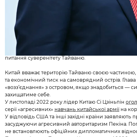
«На зображеннях видно понад 80 майданчиків, які
пускових установок і батарей ППО. На них також ви
боротьби, супутникового зв'язку й проведення вій
Зазначається, що розширення військової інфрастр
Сполученими Штатами. Це, за даними видання, мож
питання суверенітету Тайваню.
Китай вважає територію Тайваню своєю частиною,
та економічний тиск на самоврядний острів. Глава
«возз’єднання» з островом, якщо знадобиться — си
захищатиме себе.
У листопаді 2022 року лідер Китаю Сі Цзіньпін
ого
серії «агресивних»
навчань китайської армії
на кор
У відповідь США та інші західні країни заявляють
засуджуючи агресивний авторитаризм Пекіна. Поп
не встановлюють офіційних дипломатичних віднос