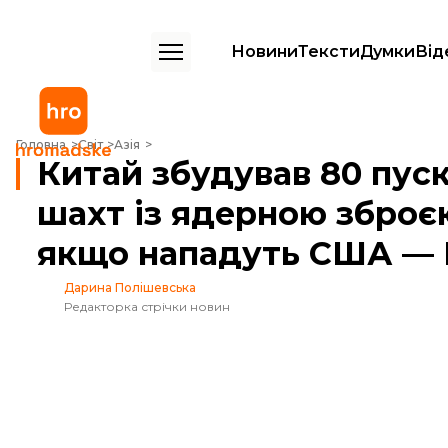
Новини
Тексти
Думки
Від
Китай збудував 80 пускових майданчиків поблизу своїх шахт із яде
Головна
Світ
Азія
Китай збудував 80 пус
шахт із ядерною зброєю
якщо нападуть США — 
Дарина Полішевська
Редакторка стрічки новин