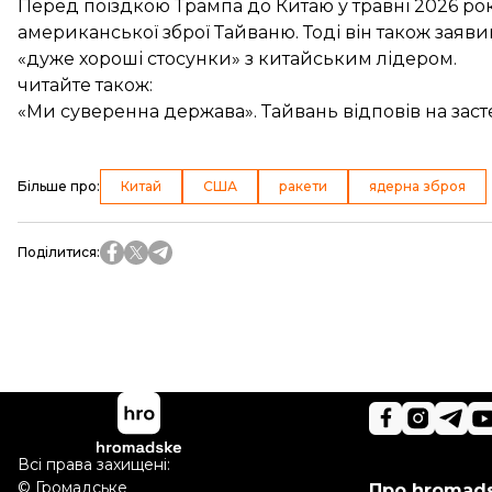
Перед поїздкою Трампа до Китаю у травні 2026 ро
американської зброї Тайваню. Тоді він також заяв
«дуже хороші стосунки» з китайським лідером.
читайте також:
«Ми суверенна держава». Тайвань відповів на зас
Більше про
:
Китай
США
ракети
ядерна зброя
Поділитися
:
Всі права захищені:
©
Громадське
Про hromad