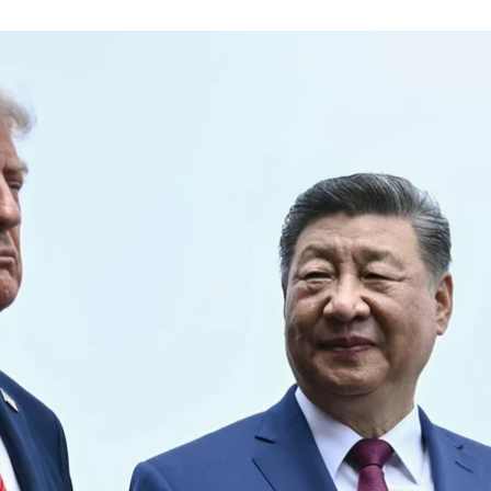
 Сі Цзіньпін і президент США Дональд Трамп
endan Smialowski - Pool/Getty Images
та інших військових об’єктів поблизу своїх шахт із р
 вважають, що цей комплекс збудували для того, що
і Пекіна завдати удару у відповідь».
дерні ракети можуть досягти будь-якого міста в США.