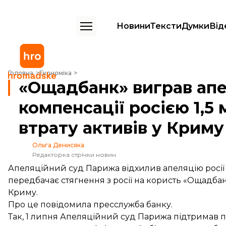
Новини
Тексти
Думки
Від
«Ощадбанк» виграв апеляцію щодо компенсації росією 1,5 млрд долар
Головна
Економіка
«Ощадбанк» виграв ап
компенсації росією 1,5 
втрату активів у Криму
Ольга Денисяка
Редакторка стрічки новин
Апеляційний суд Парижа відхилив апеляцію росії т
передбачає стягнення з росії на користь «Ощадбанк
Криму.
Про це
повідомила
пресслужба банку.
Так, 1 липня Апеляційний суд Парижа підтримав 