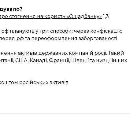
дувало?
про стягнення на користь «Ощадбанку»
1,3
з рф планують у
три способи
: через конфіскацію
перед рф та переоформлення заборгованості
нення активів державних компаній росії. Такий
анії, США, Канаді, Франції, Швеції та низці інших
 коштом російських активів