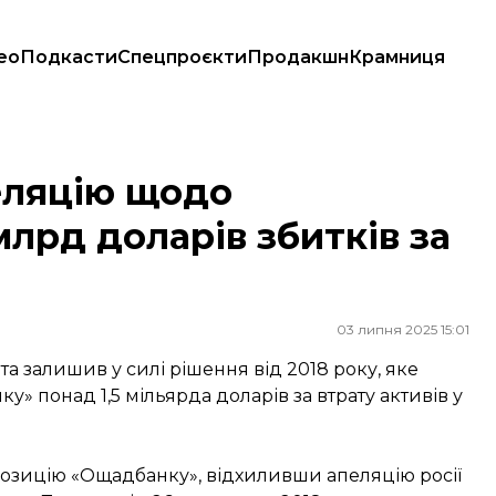
ео
Подкасти
Спецпроєкти
Продакшн
Крамниця
ів збитків за втрату активів у Криму
еляцію щодо
млрд доларів збитків за
03 липня 2025 15:01
а залишив у силі рішення від 2018 року, яке
у» понад 1,5 мільярда доларів за втрату активів у
позицію «Ощадбанку», відхиливши апеляцію росії