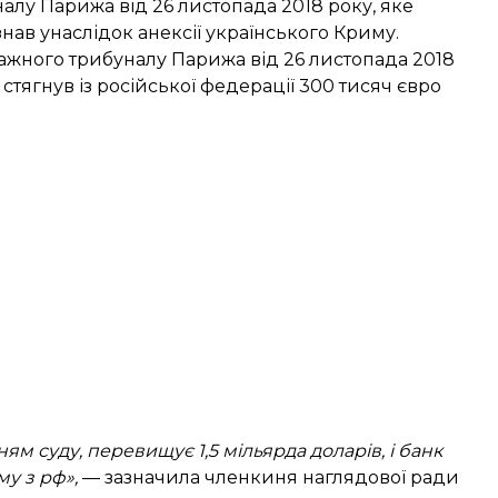
алу Парижа від 26 листопада 2018 року, яке
нав унаслідок анексії українського Криму.
ажного трибуналу Парижа від 26 листопада 2018
стягнув із російської федерації 300 тисяч євро
ям суду, перевищує 1,5 мільярда доларів, і банк
му з рф»,
— зазначила членкиня наглядової ради