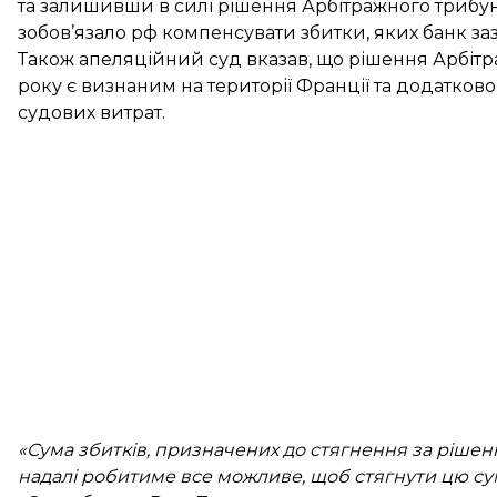
та залишивши в силі рішення Арбітражного трибун
зобов’язало рф компенсувати збитки, яких банк заз
Також апеляційний суд вказав, що рішення Арбітр
року є визнаним на території Франції та додатково 
судових витрат.
«Сума збитків, призначених до стягнення за рішенн
надалі робитиме все можливе, щоб стягнути цю су