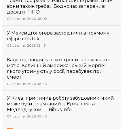
Трамп про ракети Patriot для України: «Нам
вони також треба». Водночас заперечив
дефіцит ППО
07 серпня 2026 08:02
У Мексиці блогера застрелили в прямому
ефірі в TikTok
06 серпня 2026 23:43
Катують, вводять психотропи, не пускають
матір. Колишній американський морпіх,
якого утримують у росії, перебуває при
смерті
07 серпня 2026 08:48
У Києві припинив роботу забудовник, який
може бути пов’язаний із Єрмаком та
Медведчуком — Bihus.Info
07 серпня 2026 00:43