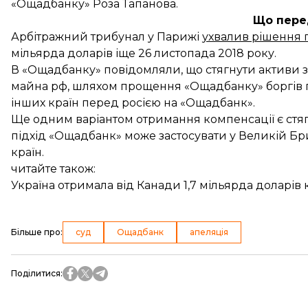
«Ощадбанку» Роза Тапанова.
Що пере
Арбітражний трибунал у Парижі
ухвалив рішення 
мільярда доларів іще 26 листопада 2018 року.
В «Ощадбанку» повідомляли, що стягнути активи 
майна рф, шляхом прощення «Ощадбанку» боргів 
інших країн перед росією на «Ощадбанк».
Ще одним варіантом отримання компенсації є стяг
підхід «Ощадбанк» може застосувати у Великій Брит
країн.
читайте також:
Україна отримала від Канади 1,7 мільярда доларів
Більше про
:
суд
Ощадбанк
апеляція
Поділитися
: