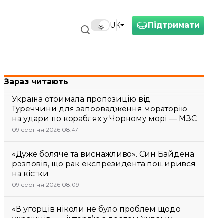
Підтримати
UK
Зараз читають
Україна отримала пропозицію від
Туреччини для запровадження мораторію
на удари по кораблях у Чорному морі — МЗС
09 серпня 2026 08:47
«Дуже боляче та виснажливо». Син Байдена
розповів, що рак експрезидента поширився
на кістки
09 серпня 2026 08:09
«В угорців ніколи не було проблем щодо