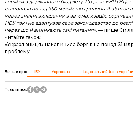
копійки з державного бюджету. До речі, EBITDA (о
становила понад 650 мільйонів гривень. А збиток в
через значні вкладення в автоматизацію сортування.
НБУ так і не адаптував своє законодавство до реал
через що й виникають такі питання»
, — пише Сміл
читайте також:
«Укрзалізниця» накопичила боргів на понад $1 млр
проблему
Більше про
:
НБУ
Укрпошта
Національний банк Україн
Поділитися
: