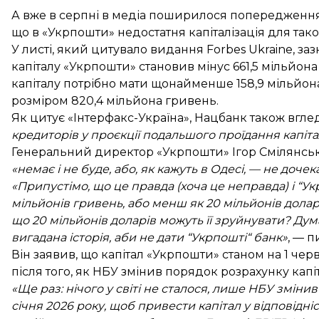
А вже в серпні в медіа
поширилося
попередження 
що в «Укрпошти» недостатня капіталізація для тако
У листі, який цитувало видання Forbes Ukraine, за
капіталу «Укрпошти» становив мінус 661,5 мільйона
капіталу потрібно мати щонайменше 158,9 мільйона 
розміром 820,4 мільйона гривень.
Як цитує «Інтерфакс-Україна», Нацбанк також вгле
кредиторів у проєкції подальшого проїдання капіта
Генеральний директор «Укрпошти» Ігор Смілянськ
«немає і не буде, або, як кажуть в Одесі, — не дочек
«Припустімо, що це правда (хоча це неправда) і “Ук
мільйонів гривень, або менш як 20 мільйонів долар
що 20 мільйонів доларів можуть її зруйнувати? Дум
вигадана історія, аби не дати “Укрпошті“ банк»
, — 
Він заявив, що капітал «Укрпошти» станом на 1 че
після того, як НБУ змінив порядок розрахунку капіт
«Ще раз: нічого у світі не сталося, лише НБУ змінив
січня 2026 року, щоб привести капітал у відповідн