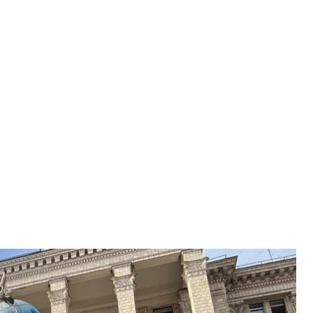
рпошти» Ігор Смілянський
ий / Facebook
кий заперечив інформацію, що компанія