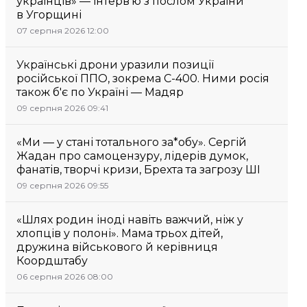
українців» — інтерв’ю з послом України
в Угорщині
07 серпня 2026 12:00
Українські дрони уразили позиції
російської ППО, зокрема С-400. Ними росія
також б'є по Україні — Мадяр
09 серпня 2026 09:41
«Ми — у стані тотального за*обу». Сергій
Жадан про самоцензуру, лідерів думок,
фанатів, творчі кризи, Брехта та загрозу ШІ
09 серпня 2026 09:55
«Шлях родин іноді навіть важчий, ніж у
хлопців у полоні». Мама трьох дітей,
дружина військового й керівниця
Коордштабу
06 серпня 2026 08:00