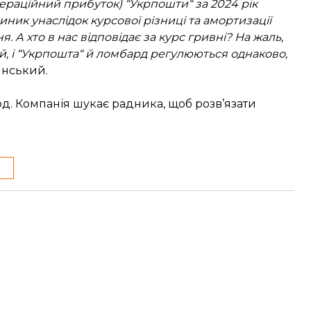
пераційний прибуток) “Укрпошти“ за 2024 рік
иник унаслідок курсової різниці та амортизації
 А хто в нас відповідає за курс гривні? На жаль,
ій, і “Укрпошта“ й ломбард регулюються однаково,
янський.
д. Компанія шукає радника, щоб розв’язати
и