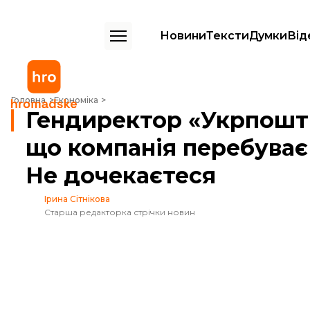
Новини
Тексти
Думки
Від
Гендиректор «Укрпошти» заперечив, що компанія перебуває на меж
Головна
Економіка
Гендиректор «Укрпошт
що компанія перебуває
Не дочекаєтеся
Ірина Сітнікова
Старша редакторка стрічки новин