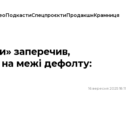
ео
Подкасти
Спецпроєкти
Продакшн
Крамниця
і дефолту: Не дочекаєтеся
и» заперечив,
 на межі дефолту:
16 вересня 2025 18:11