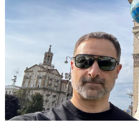
Про це він
написав
у Facebook.
«Інтерфакс-Україна» з посиланням на матеріали 
уряду не передавати PINbank «Укрпошті», а здати й
а фінансовий стан «Укрпошти» — критичним.
Нагадаємо, на початку року уряд оголосив, що «У
банку», які раніше належали російським олігархам.
створити поштовий банк
.