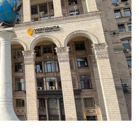
до проєкту держбюджету
писало
, що НБУ пропонує
ого ліцензію. Мовляв, сам банк є збитковим,
крпошта» отримає акції «Першого інвестиційного
 І в такий спосіб
на базі «Укрпошти» мають