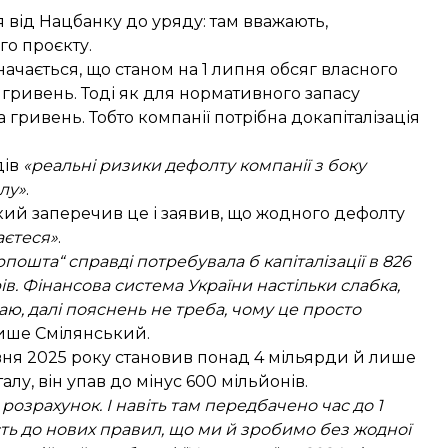
від Нацбанку до уряду: там вважають,
го проєкту.
значається, що станом на 1 липня обсяг власного
 гривень. Тоді як для нормативного запасу
гривень. Тобто компанії потрібна докапіталізація
дів
«реальні ризики дефолту компанії з боку
лу»
.
ий заперечив це і заявив, що жодного дефолту
аєтеся»
.
рпошта“ справді потребувала б капіталізації в 826
ів. Фінансова система України настільки слабка,
аю, далі пояснень не треба, чому це просто
пише Смілянський.
рвня 2025 року становив понад 4 мільярди й лише
алу, він упав до мінус 600 мільйонів.
 розрахунок. І навіть там передбачено час до 1
ість до нових правил, що ми й зробимо без жодної