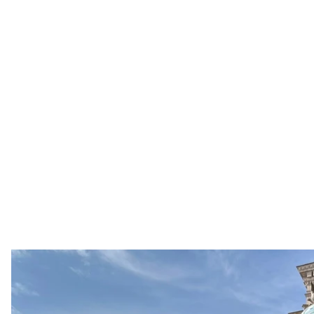
Генеральний директор «Ук
Ігор Смілянськ
Генеральний директор «Укрпошти» Ігор Смілянсь
перебуває на межі дефолту.