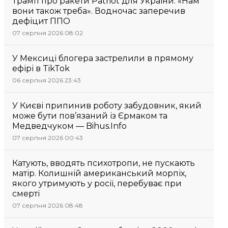
Трамп про ракети Patriot для України: «Нам
вони також треба». Водночас заперечив
дефіцит ППО
07 серпня 2026 08:02
У Мексиці блогера застрелили в прямому
ефірі в TikTok
06 серпня 2026 23:43
У Києві припинив роботу забудовник, який
може бути пов’язаний із Єрмаком та
Медведчуком — Bihus.Info
07 серпня 2026 00:43
Катують, вводять психотропи, не пускають
матір. Колишній американський морпіх,
якого утримують у росії, перебуває при
смерті
07 серпня 2026 08:48