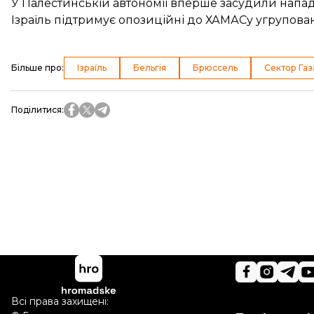
У Палестинській автономії вперше засудили напад 
Ізраїль підтримує опозиційні до ХАМАСу угрупован
Більше про
:
Ізраїль
Бельгія
Брюссель
Сектор Газ
Поділитися
:
Всі права захищені: