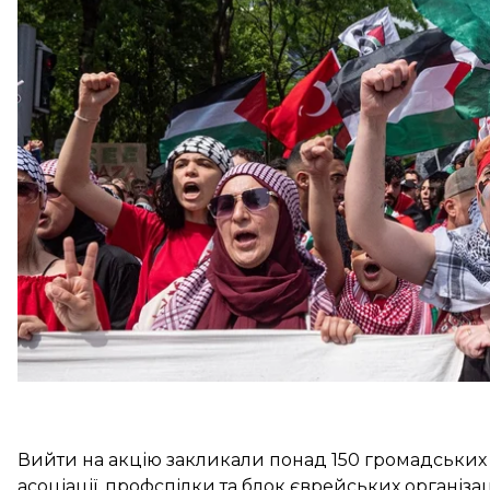
Поліція нарахувала 75 000 учасників маршу «Червон
000 людей.
За словами організаторів, це вже «десята велика 
народом, організована з початку ізраїльської операц
найбільшою демонстрацією в Брюсселі з часів клі
Вийти на акцію закликали понад 150 громадських о
асоціації, профспілки та блок єврейських організац