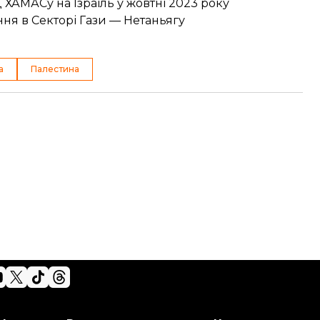
ХАМАСу на Ізраїль у жовтні 2023 року
ня в Секторі Гази — Нетаньягу
а
Палестина