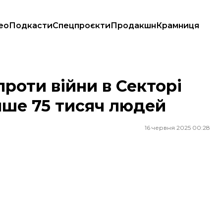
ео
Подкасти
Спецпроєкти
Продакшн
Крамниця
енше 75 тисяч людей
проти війни в Секторі
ше 75 тисяч людей
16 червня 2025 00:28