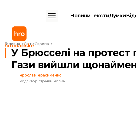
Новини
Тексти
Думки
Від
У Брюсселі на протест проти війни в Секторі Гази вийшли щонайм
Головна
Світ
Європа
У Брюсселі на протест 
Гази вийшли щонаймен
Ярослав Герасименко
Редактор стрічки новин