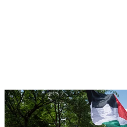
Протестувальники в Брюсселі скандують гасла на підтримку палестин
ро
Luis Miguel Cacer
Десятки тисяч людей пройшли вулицями Брюсселя 
в Секторі Гази.
Про це повідомляють мовники
RTBF
та
VRT
.