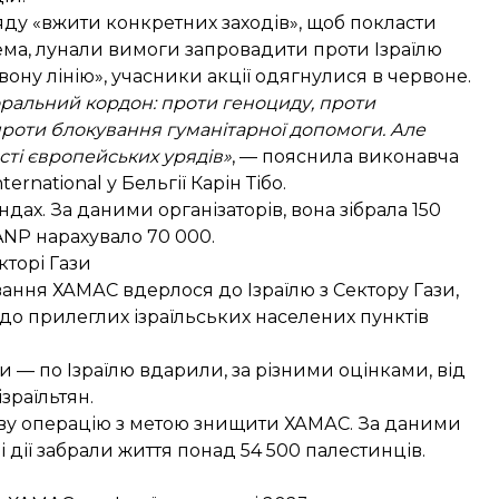
ду «вжити конкретних заходів», щоб покласти
ема, лунали вимоги запровадити проти Ізраїлю
ону лінію», учасники акції одягнулися в червоне.
оральний кордон: проти геноциду, проти
проти блокування гуманітарної допомоги. Але
сті європейських урядів»
, — пояснила виконавча
national у Бельгії Карін Тібо.
ндах. За даними організаторів, вона зібрала 150
ANP нарахувало 70 000.
кторі Гази
ання ХАМАС вдерлося до Ізраїлю з Сектору Гази,
 прилеглих ізраїльських населених пунктів
 — по Ізраїлю вдарили, за різними оцінками, від
ізраїльтян.
ькову операцію з метою знищити ХАМАС. За даними
і дії забрали життя понад 54 500 палестинців.