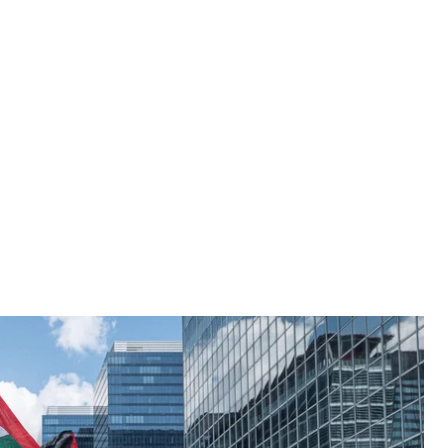
ців під час демонстрації «Червона лінія для Гази», 15 червня 2025
ку
es / Getty Images
з вимогою провести «червону лінію» у війні