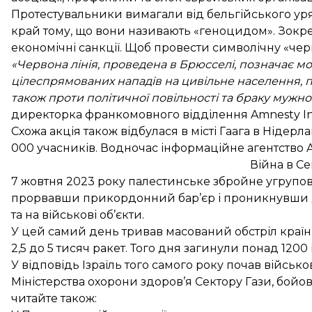
Протестувальники вимагали від бельгійського уря
край тому, що вони називають «геноцидом». Зокр
економічні санкції. Щоб провести символічну «черв
«Червона лінія, проведена в Брюсселі, позначає м
цілеспрямованих нападів на цивільне населення, 
також проти політичної повільності та браку мужно
директорка франкомовного відділення Amnesty Inter
Схожа акція також відбулася в місті Гаага в Нідерла
000 учасників. Водночас інформаційне агентство 
Війна в Се
7 жовтня 2023 року палестинське збройне угрупов
прорвавши прикордонний бар’єр і проникнувши до
та на військові об’єкти.
У цей самий день тривав масований обстріл країни
2,5 до 5 тисяч ракет. Того дня загинули понад 1200 
У відповідь Ізраїль того самого року почав війс
Міністерства охорони здоров’я Сектору Гази, бойов
читайте також: