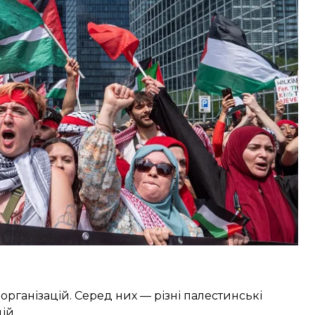
а лінія», тоді як організатори заявили про 110
демонстрація солідарності» з палестинським
ії в Секторі Гази. Як зауважує VRT, акція стала
матичного маршу 2019 року.
рганізацій. Серед них — різні палестинські
ій.