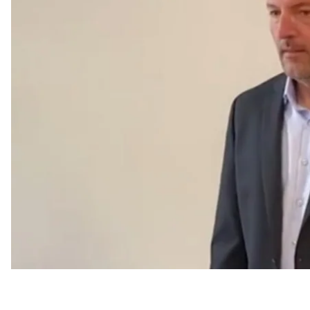
Про це пишуть портал
Deník.cz
та
České noviny
.
Випадок стався 13 серпня 2023 року. Тоді Гольцкн
їхав на автівці, щоб зібрати атракціони. Однак біля
нібито йому заважали.
Згідно з обвинувальним актом, який базувався на с
України, він почав із ними лаятися. Після цього Гол
вдарив її в обличчя. А та сіла в його машину й хоті