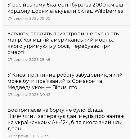
У російському Єкатеринбурзі за 2000 км від
кордону дрони атакували склад Wildberries
07 серпня 2026 09:05
Катують, вводять психотропи, не пускають
матір. Колишній американський морпіх,
якого утримують у росії, перебуває при
смерті
07 серпня 2026 08:48
У Києві припинив роботу забудовник, який
може бути пов’язаний із Єрмаком та
Медведчуком — Bihus.Info
07 серпня 2026 00:43
Боєприпасів на борту не було. Влада
Німеччини заперечує дані медіа про вантаж
на українському Ан-124, біля якого знайшли
дрон
07 серпня 2026 10:33