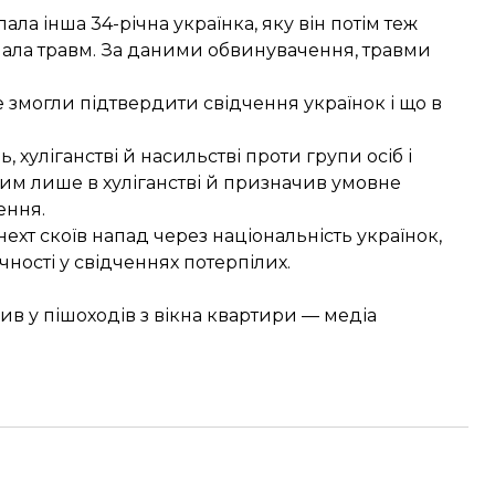
апала інша 34-річна українка, яку він потім теж
знала травм. За даними обвинувачення, травми
е змогли підтвердити свідчення українок і що в
 хуліганстві й насильстві проти групи осіб і
им лише в хуліганстві й призначив умовне
ення.
ехт скоїв напад через національність українок,
чності у свідченнях потерпілих.
лив у пішоходів з вікна квартири — медіа