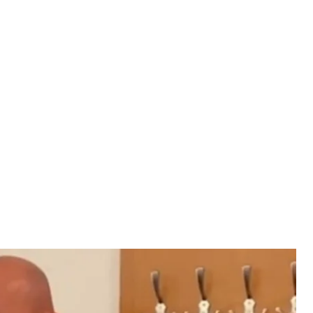
льцкнехт
відео Idnez
 умовне покарання у справі про побиття двох