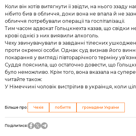
Коли він хотів витягнути її звідти, на нього ззаду н
нібито бив в обличчя, доки вона не впала й не за
обличчя потребували операції та госпіталізації.
Тим часом адвокат Гольцкнехта казав, що свідки н
крові однієї з них виявили алкоголь.
Чеху звинувачували в завданні тілесних ушкоджень,
проти окремої особи. Однак суд визнав його винн
покарання у вигляді півторарічного терміну ув’язн
Суддя пояснила, що остаточно довести, що Гольцкн
було неможливо. Крім того, вона вказала на супере
читайте також:
У Німеччині чоловік вистрілив в українця, коли ці
Більше про
:
Чехія
побиття
громадяни України
Поділитися
: