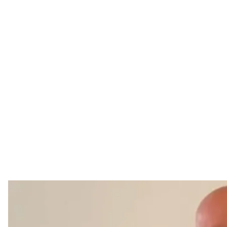
Зденек Го
Скриншот із 
50-річному чехові Зденеку Гольцкнехту присудили
громадянок України у 2023 році.