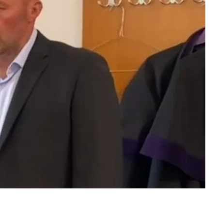
ехт, який є власником ярмаркових атракціонів,
 роликової траси сиділи дві українки з дітьми, які
відченнях жінок, коли чех дізнався, що жінки з
ьцкнехт буцімто підійшов до однієї із жінок і
ла забрати ключі.