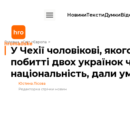
Новини
Тексти
Думки
Від
У Чехії чоловікові, якого звинувачували в побитті двох українок че
Головна
Світ
Європа
У Чехії чоловікові, яко
побитті двох українок 
національність, дали у
Юстина Лісова
Редакторка стрічки новин