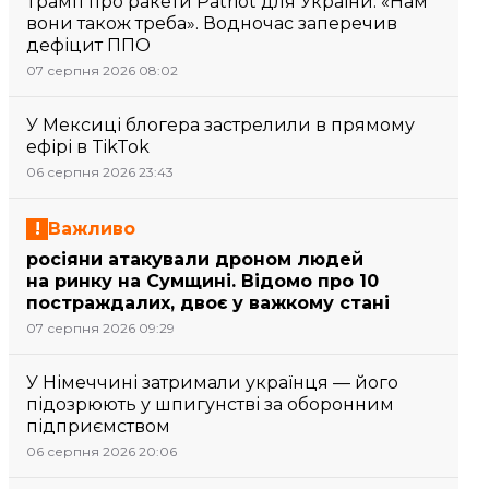
Трамп про ракети Patriot для України: «Нам
вони також треба». Водночас заперечив
дефіцит ППО
07 серпня 2026 08:02
У Мексиці блогера застрелили в прямому
ефірі в TikTok
06 серпня 2026 23:43
Важливо
росіяни атакували дроном людей
на ринку на Сумщині. Відомо про 10
постраждалих, двоє у важкому стані
07 серпня 2026 09:29
У Німеччині затримали українця — його
підозрюють у шпигунстві за оборонним
підприємством
06 серпня 2026 20:06