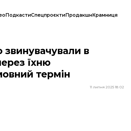
ео
Подкасти
Спецпроєкти
Продакшн
Крамниця
рез їхню національність, дали умовний термін
го звинувачували в
через їхню
мовний термін
11 липня 2025 18:02