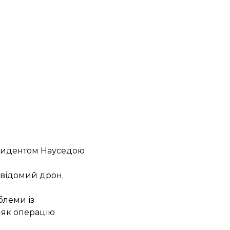
резидентом Науседою
евідомий дрон
.
блеми із
 як операцію