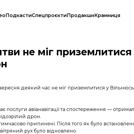
ео
Подкасти
Спецпроєкти
Продакшн
Крамниця
«рекламний» дрон
тви не міг приземлитися 
он
 вересня деякий час не міг приземлитися у Вільнюс
ає послуги авіанавігації та спостереження — отрима
підозрілий дрон.
имчасово припинені. Після того як було встановлен
овітряний рух було відновлено.