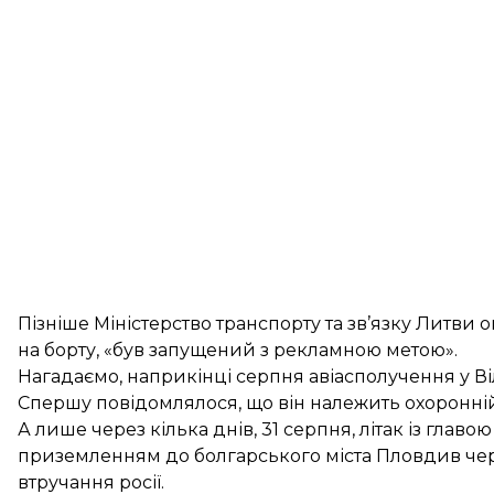
Пізніше Міністерство транспорту та зв’язку Литви
на борту, «був запущений з рекламною метою».
Нагадаємо, наприкінці серпня авіасполучення у 
Спершу повідомлялося, що він належить охоронній 
А лише через кілька днів, 31 серпня, літак із глав
приземленням
до болгарського міста Пловдив че
втручання росії.