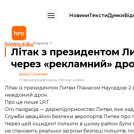
Новини
Тексти
Думки
Від
Літак з президентом Литви не міг приземлитися у Вільнюсі через 
Головна
Світ
Європа
Літак з президентом Ли
через «рекламний» др
Ірина Сітнікова
Старша редакторка стрічки новин
Літак із президентом Литви Гітанасом Науседою 2
невідомий дрон.
Про це
пише
LRT.
Oro navigacija — держпідприємство Литви, яке над
Служби авіаційної безпеки аеропортів Литви про 
Через цей інцидент польоти в цьому районі були т
не становить реальної загрози безпеці польотів, п