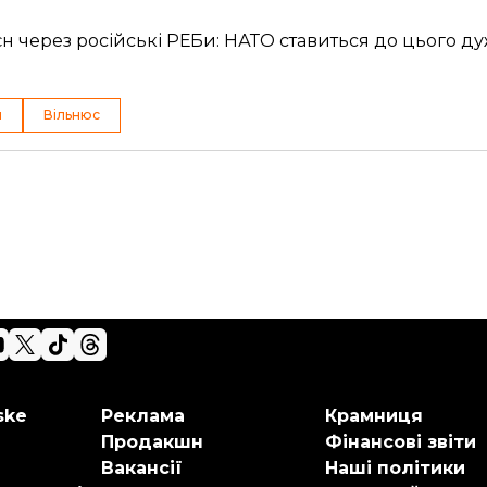
яєн через російські РЕБи: НАТО ставиться до цього д
и
Вільнюс
ske
Реклама
Крамниця
Продакшн
Фінансові звіти
Вакансії
Наші політики