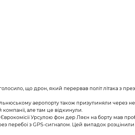
 оголосило, що дрон, який перервав політ літака з п
Вільнюському аеропорту також
призупиняли через н
компанії, але там це відкинули.
ою Єврокомісії Урсулою фон дер Ляєн на борту
мав про
рез перебої з GPS-сигналом. Цей випадок розцінили