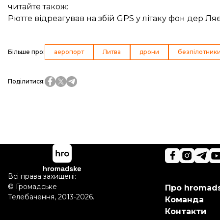
читайте також:
Рютте відреагував на збій GPS у літаку фон дер Л
Більше про
:
аеропорт
Литва
дрони
безпілотник
Поділитися
:
Всі права захищені:
©
Громадське
Про hromad
Телебачення
,
2013-2026.
Команда
Контакти