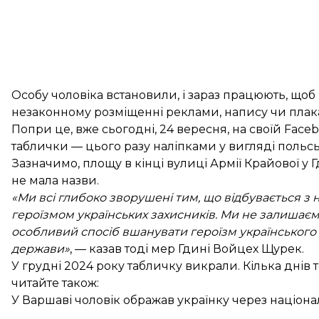
Особу чоловіка встановили, і зараз працюють, щоб
незаконному розміщенні реклами, напису чи плака
Попри це, вже сьогодні, 24 вересня, на своїй Fac
таблички — цього разу наліпками у вигляді польс
Зазначимо, площу в кінці вулиці Армії Крайової у 
не мала назви.
«Ми всі глибоко зворушені тим, що відбувається з 
героїзмом українських захисників. Ми не залишаємо
особливий спосіб вшанувати героїзм українського 
держави»
, — казав тоді мер Гдині Войцех Щурек.
У грудні 2024 року табличку викрали. Кілька днів 
читайте також:
У Варшаві чоловік ображав українку через націонал