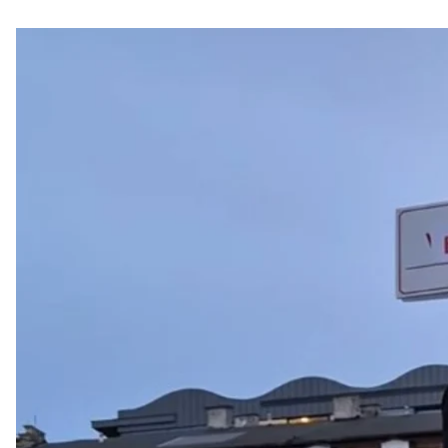
Чоловік заклею
Скрин
Польська поліція працює над притягненням до від
«Площа Вільної України», яку в знак солідарності з
повномасштабного вторгнення.
Про це
пише
Radio Gdańsk.
У вівторок, 23 вересня, чоловік, підписаний у соц
він заклеює табличку наліпкою з написом «Герої Гд
У Головному управлінні поліції Гдині журналістам 
спостереження, які зафіксували увесь інцидент.