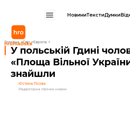
Новини
Тексти
Думки
Від
У польській Гдині чоловік заклеїв табличку з написом «Площа Вільно
Головна
Світ
Європа
У польській Гдині чоло
«Площа Вільної України
знайшли
Юстина Лісова
Редакторка стрічки новин