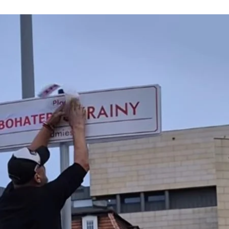
є табличку з написом «Площа Вільної України»
шот / Facebook / John (Nazar) Malkovicz
повідальності чоловіка, який напередодні заклеїв т
 Україною встановили за кілька місяців після початку
мережах як Джон (Назар) Малкович, опублікував у Fac
ині».
сказали, що отримали докази, зокрема, відеозаписи 