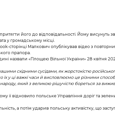
 притягти його до відповідальності. Йому висунуть 
та у громадському місці.
ebook-сторінці Малкович
опублікував
відео з повторн
ького прапора.
Гдині назвали «Площею Вільної України» 28 квітня 202
нашими східними сусідами, як жорстокістю російського
 їх у ці важкі часи й висловлюємо це різними способ
народу, який з великою рішучістю бореться за вижи
тому її відновило польське Управління доріг та зеле
ьність, а потім ударив польську активістку, що засту