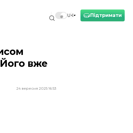
Підтримати
UK
писом
 Його вже
24 вересня 2025 16:53