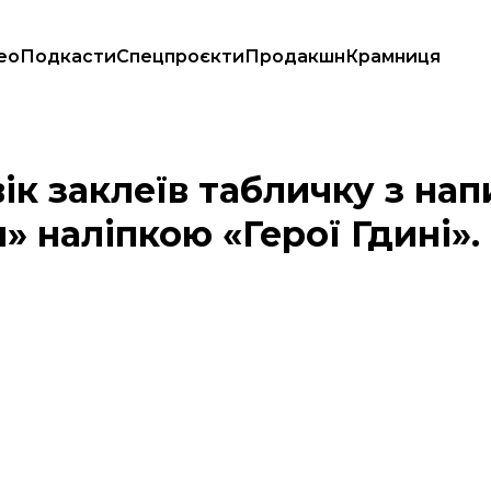
ео
Подкасти
Спецпроєкти
Продакшн
Крамниця
ї України» наліпкою «Герої Гдині». Його вже знайшли
вік заклеїв табличку з на
» наліпкою «Герої Гдині».