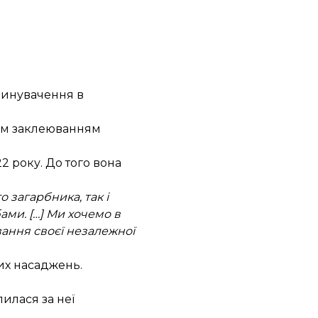
звинувачення в
им заклеюванням
2 року. До того вона
 загарбника, так і
ами. […] Ми хочемо в
вання своєї незалежної
них насаджень.
пилася за неї