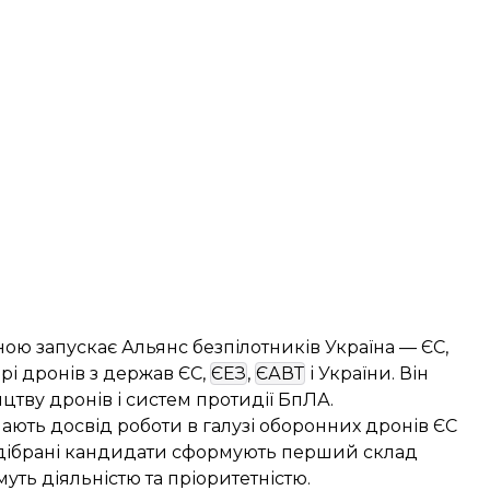
ною запускає Альянс безпілотників Україна — ЄС,
рі дронів з держав ЄС,
ЄЕЗ
,
ЄАВТ
і України. Він
ву дронів і систем протидії БпЛА.
мають досвід роботи в галузі оборонних дронів ЄС
 Відібрані кандидати сформують перший склад
уть діяльністю та пріоритетністю.