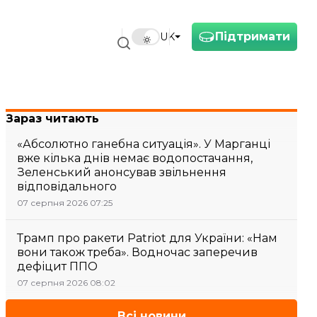
Підтримати
UK
Зараз читають
«Абсолютно ганебна ситуація». У Марганці
вже кілька днів немає водопостачання,
Зеленський анонсував звільнення
відповідального
07 серпня 2026 07:25
Трамп про ракети Patriot для України: «Нам
вони також треба». Водночас заперечив
дефіцит ППО
07 серпня 2026 08:02
Всі новини