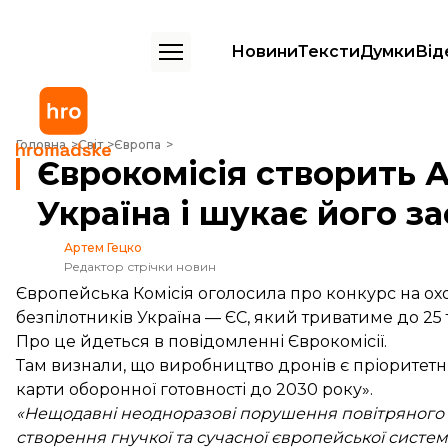
Новини
Тексти
Думки
Від
Єврокомісія створить Альянс дронів ЄС — Україна і шукає його засн
Головна
Світ
Європа
Єврокомісія створить 
Україна і шукає його з
Артем Гецко
Редактор стрічки новин
Європейська Комісія оголосила про конкурс на ох
безпілотників Україна — ЄС, який триватиме до 25 
Про це
йдеться
в повідомленні Єврокомісії.
Там визнали, що виробництво дронів є пріоритетн
карти оборонної готовності до 2030 року».
«Нещодавні неодноразові порушення повітряного п
створення гнучкої та сучасної європейської систе