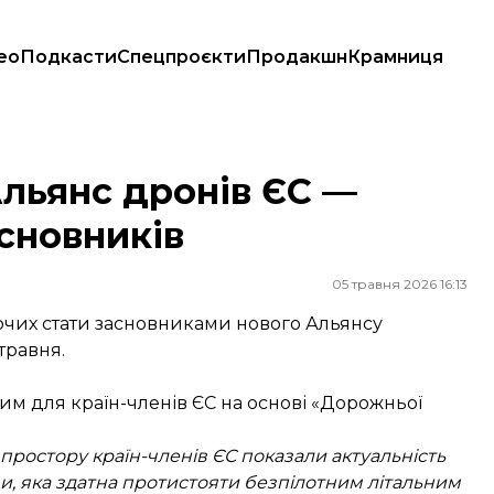
ео
Подкасти
Спецпроєкти
Продакшн
Крамниця
овників
Альянс дронів ЄС —
асновників
05 травня 2026 16:13
очих стати засновниками нового Альянсу
травня.
им для країн-членів ЄС на основі «Дорожньої
ростору країн-членів ЄС показали актуальність
ми, яка здатна протистояти безпілотним літальним