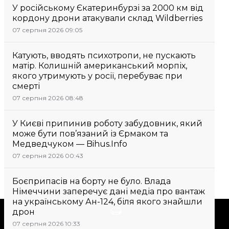
У російському Єкатеринбурзі за 2000 км від
кордону дрони атакували склад Wildberries
07 серпня 2026 09:05
Катують, вводять психотропи, не пускають
матір. Колишній американський морпіх,
якого утримують у росії, перебуває при
смерті
07 серпня 2026 08:48
У Києві припинив роботу забудовник, який
може бути пов’язаний із Єрмаком та
Медведчуком — Bihus.Info
07 серпня 2026 00:43
Боєприпасів на борту не було. Влада
Німеччини заперечує дані медіа про вантаж
на українському Ан-124, біля якого знайшли
Підтримати
дрон
07 серпня 2026 10:33