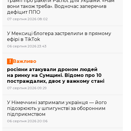
Трамп про ракети Patriot для України: «Нам
вони також треба». Водночас заперечив
дефіцит ППО
07 серпня 2026 08:02
У Мексиці блогера застрелили в прямому
ефірі в TikTok
06 серпня 2026 23:43
Важливо
росіяни атакували дроном людей
на ринку на Сумщині. Відомо про 10
постраждалих, двоє у важкому стані
07 серпня 2026 09:29
У Німеччині затримали українця — його
підозрюють у шпигунстві за оборонним
підприємством
06 серпня 2026 20:06