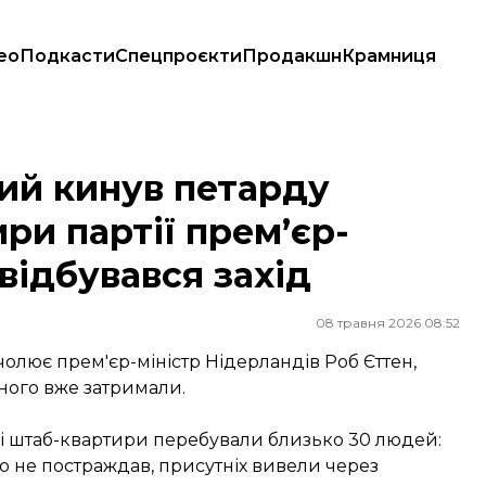
ео
Подкасти
Спецпроєкти
Продакшн
Крамниця
тії прем’єр-міністра. У цей час там відбувався захід
ий кинув петарду
ри партії прем’єр-
 відбувався захід
08 травня 2026 08:52
 очолює прем'єр-міністр Нідерландів Роб Єттен,
ного вже затримали.
ні штаб-квартири перебували близько 30 людей:
хто не постраждав, присутніх вивели через