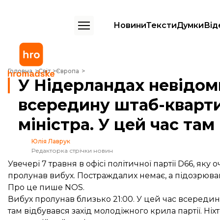
Новини
Тексти
Думки
Від
У Нідерландах невідомий кинув петарду всередину штаб-квартири пар
Головна
Світ
Європа
У Нідерландах невідом
всередину штаб-кварти
міністра. У цей час там
Юлія Лаврук
Редакторка стрічки новин
Увечері 7 травня в офісі політичної партії D66, яку
пролунав вибух. Постраждалих немає, а підозрюва
Про це
пише
NOS.
Вибух пролунав близько 21:00. У цей час всереди
там відбувався захід молодіжного крила партії. Ні