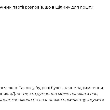
чник партії розповів, що в щілину для пошти
ся скло. Також у будівлі було значне задимлення.
ння».
«Для тих, хто думає, що може налякати нас,
андах ми ніколи не дозволимо насильству змусити