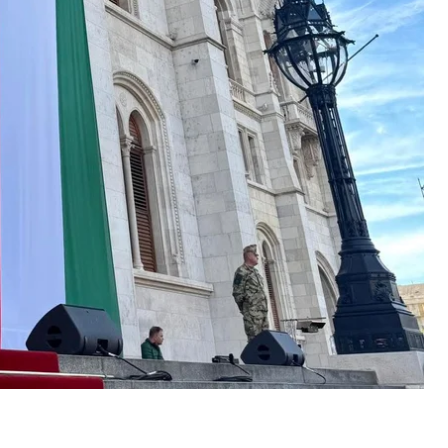
менту, пишуть
Telex
та
444
.
вообрані депутати — «Тиса» отримала абсолютну
а та 54 голосами проти, ще один депутат
нали овації, також радісними вигуками нового
вчим засіданням з центральної площі Будапешта.