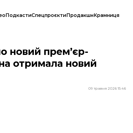
ео
Подкасти
Спецпроєкти
Продакшн
Крамниця
тримала новий парламент та уряд
о новий прем’єр-
їна отримала новий
09 травня 2026 15:46