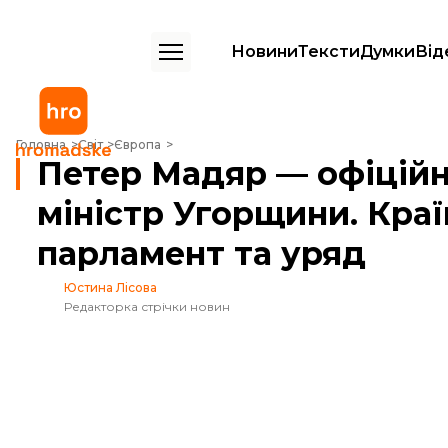
Новини
Тексти
Думки
Від
Петер Мадяр — офіційно новий прем’єр-міністр Угорщини. Країна о
Головна
Світ
Європа
Петер Мадяр — офіційн
міністр Угорщини. Кра
парламент та уряд
Юстина Лісова
Редакторка стрічки новин