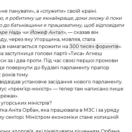
не панувати», а «служити» своїй країні.
ю, я робитиму це якнайкраще, доки зможу й поки
в’ю до батьківщини я працюватиму, щоб відповідати
мре Надь
чи
Йожеф Антал
»
, — сказав він.
у, через яку Угорщина, мовляв, стала
ів намагається прожити на
300 тисяч форинтів
».
а заступниця голови партії «Тиса» Агнеш
и за і два проти. Під час своєї першої промови
уде повернути до будівлі парламенту прапор
років тому.
відвідав установче засідання нового парламенту.
атус «прем’єр-міністр» — тепер там написано лише
ережах».
угорських міністрів?
а Аніта Орбан, яка працювала в МЗС і за уряду
у секторі. Міністром економіки стане колишній
орони здоров’я, які ліквідували рішенням Орбана,