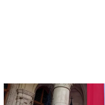
Петер Мадяр перед установчим засіданням парламенту,
X / Magy
В Угорщині відбулося установче засідання нового
присягу й обрали Петра Мадяра — лідера партії «Т