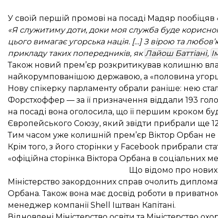
У своїй першій промові на посаді Мадяр пообіцяв «
«Я служитиму доти, доки моя служба буде корисно
цього вимагає угорська нація. […] З вірою та любо
прикладу таких попередників, як
Лайош Баттіані
,
І
Також новий прем’єр розкритикував колишню влад
найкорумпованішою державою, а «половина угорц
Нову спікерку парламенту обрали раніше: нею стал
Форстхоффер — за її призначення віддали 193 голос
на посаді вона оголосила, що її першим кроком б
Європейського Союзу, який звідти прибрали ще 12 
Тим часом уже колишній прем’єр Віктор Орбан не 
Крім того, з його сторінки у Facebook прибрали ст
«офіційна сторінка Віктора Орбана в соціальних м
Що відомо про нових 
Міністерство закордонних справ очолить дипломатк
Орбана. Також вона має досвід роботи в приватном
менеджер компанії Shell Іштван Капітані.
Відновлені Міністерство освіти та Міністерство ох