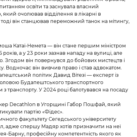
питанням освіти та заснувала власний
, який очолював відділення в лікарні в
 тоді він станцював переможний танок на мітингу,
моша Катаї-Немета — він стане першим міністром
 років, а у 23 роки зазнав нападу на вулиці, але
. Згодом він повернувся до бойових мистецтв і
у. Водночас він вивчив право і став адвокатом.
дапештський політик Давид Вітезі — експерт із
тав головою Будапештського транспортного
з транспорту. У 2024 році балотувався на посаду
жер Decathlon в Угорщині Габор Пошфай, який
тикувати партію «Фідес».
ичного факультету Сегедського університету
л, адже спершу Мадяр хотів
призначити на неї
я-Барну, професійну компетентність якого як