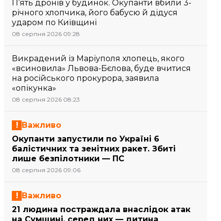
П’ять дронів у будинок. Окупанти вбили 3-
річного хлопчика, його бабусю й дідуся
ударом по Київщині
08 серпня 2026 09:28
Викрадений із Маріуполя хлопець, якого
«всиновила» Львова-Бєлова, буде вчитися
на російського прокурора, заявила
«опікунка»
08 серпня 2026 08:23
Важливо
Окупанти запустили по Україні 6
балістичних та зенітних ракет. Збиті
лише безпілотники — ПС
08 серпня 2026 09:06
Важливо
21 людина постраждала внаслідок атак
на Сумщині, серед них — дитина