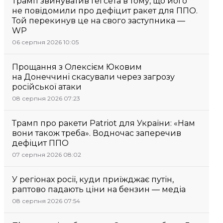
Трамп звинуватив Гегсета в тому, що його
не повідомили про дефіцит ракет для ППО.
Той перекинув це на свого заступника —
WP
06 серпня 2026 10:05
Прощання з Олексієм Юковим
на Донеччині скасували через загрозу
російської атаки
08 серпня 2026 07:23
Трамп про ракети Patriot для України: «Нам
вони також треба». Водночас заперечив
дефіцит ППО
07 серпня 2026 08:02
У регіонах росії, куди приїжджає путін,
раптово падають ціни на бензин — медіа
08 серпня 2026 07:54