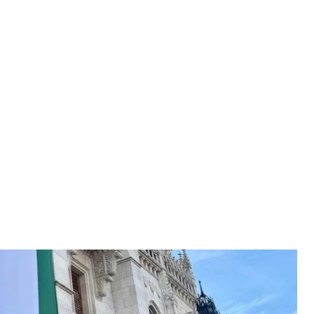
 на якому його проголосили новим прем'єр-міністром
ar Péter
 парламенту, на якому новообрані депутати склали
иса», яка перемогла на виборах, — прем’єр-