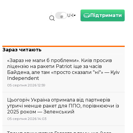
Підтримати
UK
Зараз читають
«Зараз не мали б проблеми». Київ просив
ліцензію на ракети Patriot іще за часів
Байдена, але там «просто сказали "ні"» — Kyiv
Independent
05 серпня 2026 12:59
Цьогоріч Україна отримала від партнерів
утричі менше ракет для ППО, порівнюючи із
2025 роком — Зеленський
05 серпня 2026 14:03