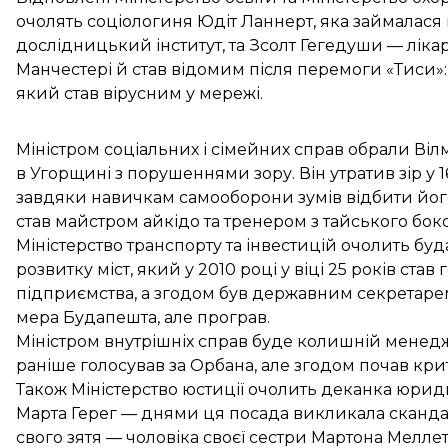
очолять соціологиня Юдіт Ланнерт, яка займалася 
дослідницький інститут, та Зсолт Гегедуши — лікар
Манчестері й став відомим після перемоги «Тиси»:
який став вірусним у мережі.
Міністром соціальних і сімейних справ обрали Віл
в Угорщині з порушеннями зору. Він утратив зір у 16
завдяки навичкам самооборони зумів відбити його
став майстром айкідо та тренером з тайського бокс
Міністерство транспорту та інвестицій очолить бу
розвитку міст, який у 2010 році у віці 25 років с
підприємства, а згодом був державним секретарем 
мера Будапешта, але програв.
Міністром внутрішніх справ буде колишній менед
раніше голосував за Орбана, але згодом почав кри
Також Міністерство юстиції очолить деканка юрид
Марта Герег — днями ця посада викликала сканда
свого зятя — чоловіка своєї сестри
Мартона Меллете