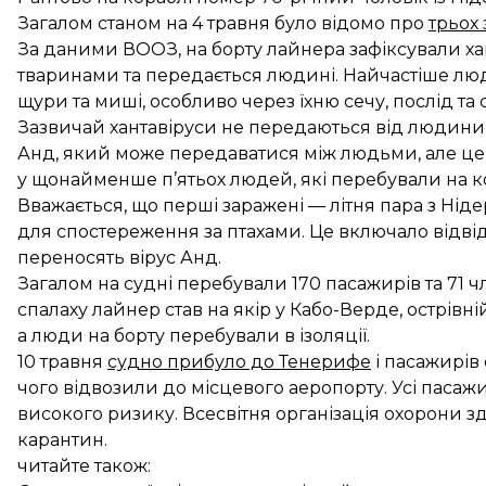
Загалом станом на 4 травня було відомо про
трьох 
За даними ВООЗ, на борту лайнера зафіксували ха
тваринами та передається людині. Найчастіше люд
щури та миші, особливо через їхню сечу, послід та 
Зазвичай хантавіруси не передаються від людини
Анд, який може передаватися між людьми, але це т
у щонайменше п’ятьох людей, які перебували на к
Вважається, що перші заражені — літня пара з Ніде
для спостереження за птахами. Це включало відвід
переносять вірус Анд.
Загалом на судні перебували 170 пасажирів та 71 ч
спалаху лайнер став на якір у Кабо-Верде, острівн
а люди на борту перебували в ізоляції.
10 травня
судно прибуло до Тенерифе
і пасажирів
чого відвозили до місцевого аеропорту. Усі паса
високого ризику. Всесвітня організація охорони 
карантин.
читайте також: