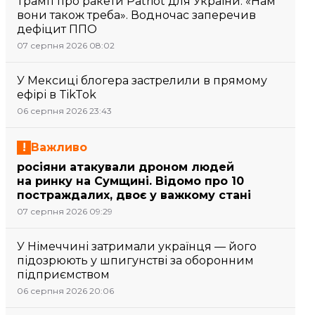
Трамп про ракети Patriot для України: «Нам
вони також треба». Водночас заперечив
дефіцит ППО
07 серпня 2026 08:02
У Мексиці блогера застрелили в прямому
ефірі в TikTok
06 серпня 2026 23:43
Важливо
росіяни атакували дроном людей
на ринку на Сумщині. Відомо про 10
постраждалих, двоє у важкому стані
07 серпня 2026 09:29
У Німеччині затримали українця — його
підозрюють у шпигунстві за оборонним
підприємством
06 серпня 2026 20:06