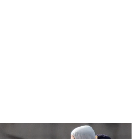
ерифе, Канарські острови, 10 травня 2026 року
/Getty Images