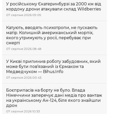
У російському Єкатеринбурзі за 2000 км від
кордону дрони атакували склад Wildberries
07 серпня 2026 09:05
Катують, вводять психотропи, не пускають
матір. Колишній американський морпіх,
якого утримують у росії, перебуває при
смерті
07 серпня 2026 08:48
У Києві припинив роботу забудовник, який
може бути пов’язаний із Єрмаком та
Медведчуком — Bihus.Info
07 серпня 2026 00:43
Боєприпасів на борту не було. Влада
Німеччини заперечує дані медіа про вантаж
на українському Ан-124, біля якого знайшли
дрон
07 серпня 2026 10:33