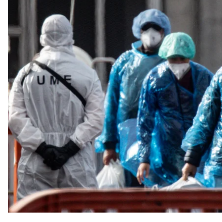
Пасажирка круїзного лайнера MV Hondius, де спала
схожі на грип. Зараз вона перебуває у важкому стан
Про це заявив міністр охорони здоров’я Іспанії Ха
Громадянка Франції разом із чотирма іншими фр
Hondius на Тенерифе 10 травня. Далі їх доправили л
Пізніше міністерка охорони здоров’я Франції Стефа
ввечері того самого дня. Їй зробили тест на хантав