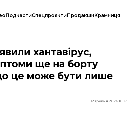
ео
Подкасти
Спецпроєкти
Продакшн
Крамниця
оми ще на борту лайнера. Їй відповіли, що це може бути лише тривожн
явили хантавірус,
мптоми ще на борту
 що це може бути лише
12 травня 2026 10:17