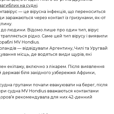
загиблих на судні
.
нтавірус — це вірусна інфекція, що переноситься
и заражаються через контакт із гризунами, як-от
слину.
 до людини. Відомо лише про один тип, вірус
рапляється рідко. Саме цей тип вірусу і виявили
ораблі MV Hondius.
рландів — відвідували Аргентину, Чилі та Уругвай
ування місць, де водяться види щурів, які
лен екіпажу, включно з лікарем. Після виявлення
ій державі біля західного узбережжя Африки,
 судна групами почали евакуювати на берег, після
жири судна MV Hondius вважаються контактами
здоров’я рекомендувала для них 42-денний