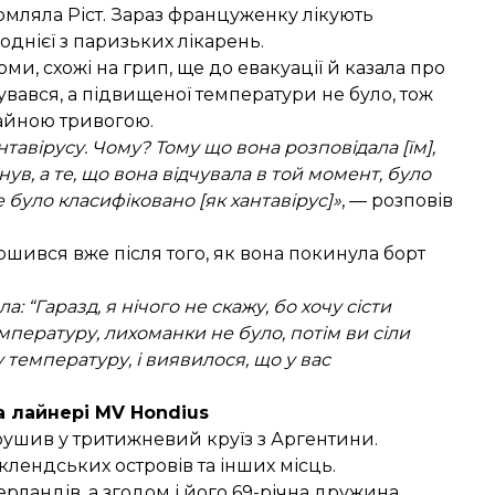
домляла Ріст. Зараз француженку лікують
однієї з паризьких лікарень.
ми, схожі на грип, ще до евакуації й казала про
увався, а підвищеної температури не було, тож
чайною тривогою.
тавірусу. Чому? Тому що вона розповідала [їм],
нув, а те, що вона відчувала в той момент, було
е було класифіковано [як хантавірус]»
, — розповів
шився вже після того, як вона покинула борт
: “Гаразд, я нічого не скажу, бо хочу сісти
емпературу, лихоманки не було, потім ви сіли
у температуру, і виявилося, що у вас
а лайнері MV Hondius
ушив у тритижневий круїз з Аргентини.
лендських островів та інших місць.
ерландів, а згодом і його 69-річна дружина.