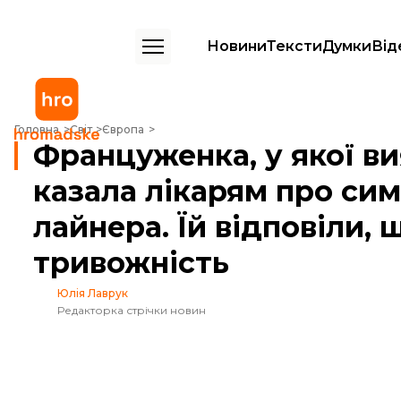
Новини
Тексти
Думки
Від
Француженка, у якої виявили хантавірус, казала лікарям про симпт
Головна
Світ
Європа
Француженка, у якої ви
казала лікарям про си
лайнера. Їй відповіли,
тривожність
Юлія Лаврук
Редакторка стрічки новин