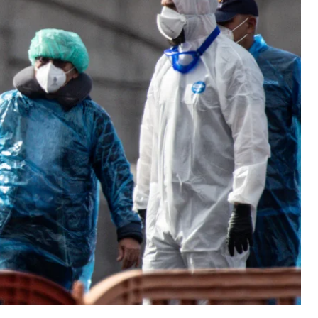
хнув хантавірус, ще до евакуації мала симптоми,
і в одній із паризьких лікарень.
в'єр Паділья Бернальдес,
передає
Guardian.
анцузькими пасажирами висадилася з судна MV
ітаком до паризької лікарні.
ні Ріст заявила, що стан жінки різко погіршився
ірус, який дав позитивний результат.