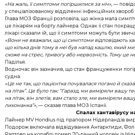
«На жаль, її симптоми погіршилися за ніч»
, — пові
у спеціалізованому відділенні інфекційних хвороб 
Глава МОЗ Франції розповіла, що жінка мала симпто
це лікарям на борту лайнера. Однак її стан покращ
лікарі сказали їй, що її симптоми можуть бути зви
«Вони не вважали, що ці симптоми відповідають хан
що кілька днів тому в неї був напад кашлю, який ми
схоже на стрес, тривогу або нервозність. Тому це н
Паділья.
Водночас він зазначив, що стан француженки погір
судна.
«Це не так, що пацієнтка почувалася погано й сказала
на літак”. Це було так: “Гаразд, ми виміряли вашу т
на літак, він злетів, вам стало зле, ми виміряли ваш
лихоманка”»
, — сказав глава МОЗ Іспанії.
Спалах хантавірусу н
Лайнер MV Hondius під прапором Нідерландів вир
Подорож включала відвідування Антарктиди, Фолк
Раптово на кораблі помер 70-річний чоловік із Нід