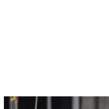
Евакуація пасажирів із лайнера MV Hondius, Тен
Chris McGrath