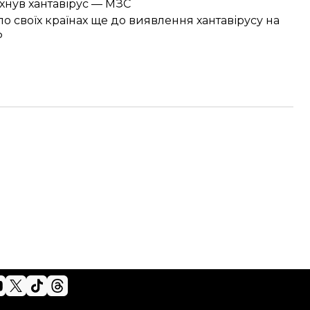
ахнув хантавірус — МЗС
о своїх країнах ще до виявлення хантавірусу на
P