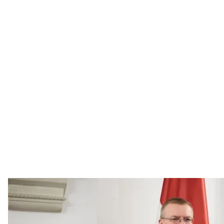
Президент України Володимир Зеленський
Офіс президе
Українські військові експерти вирушать до Литви т
простору.