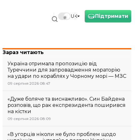
Підтримати
UK
Зараз читають
Україна отримала пропозицію від
Туреччини для запровадження мораторію
на удари по кораблях у Чорному морі — МЗС
09 серпня 2026 08:47
«Дуже боляче та виснажливо». Син Байдена
розповів, що рак експрезидента поширився
на кістки
09 серпня 2026 08:09
«В угорців ніколи не було проблем щодо