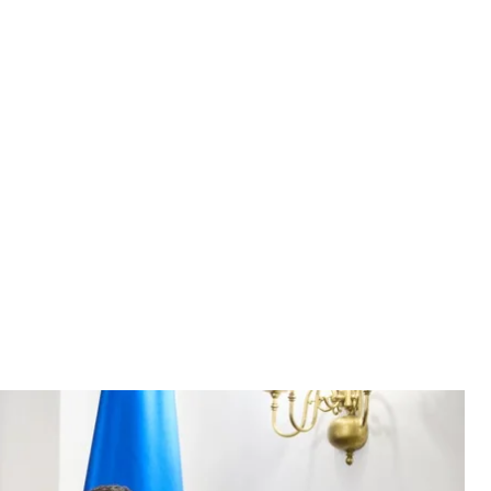
 та президент Латвії Едгарс Рінкевичс
нта України
а Латвії для допомоги із захистом повітряного