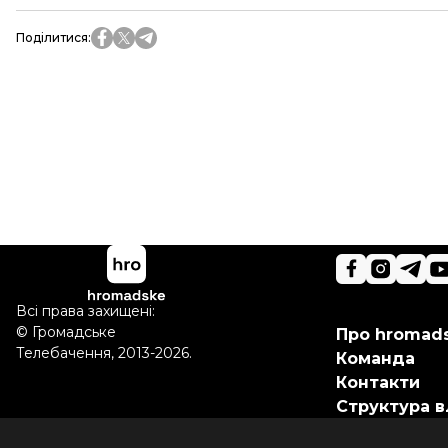
Поділитися
:
Всі права захищені:
©
Громадське
Про hromad
Телебачення
,
2013-2026.
Команда
Контакти
Структура в