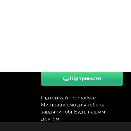
Підтримати
Підтримай hromadske.
Ми працюємо для тебе та
завдяки тобі. Будь нашим
другом