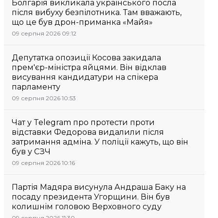
Болгарія викликала українського посла
після вибуху безпілотника. Там вважають,
що це був дрон-приманка «Майя»
09 серпня 2026 09:12
Депутатка опозиції Косова закидала
прем'єр-міністра яйцями. Він відклав
висування кандидатури на спікера
парламенту
09 серпня 2026 10:53
Чат у Telegram про протести проти
відставки Федорова видалили після
затримання адміна. У поліції кажуть, що він
був у СЗЧ
09 серпня 2026 10:16
Партія Мадяра висунула Андраша Баку на
посаду президента Угорщини. Він був
колишнім головою Верховного суду
09 серпня 2026 11:30