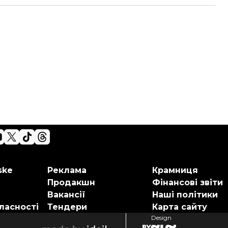
ske
Реклама
Крамниця
Продакшн
Фінансові звіти
Вакансії
Наші політики
ласності
Тендери
Карта сайту
Design