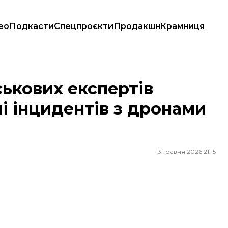
ео
Подкасти
Спецпроєкти
Продакшн
Крамниця
идентів з дронами в регіоні
ськових експертів
лі інцидентів з дронами
13 травня 2026 21:15