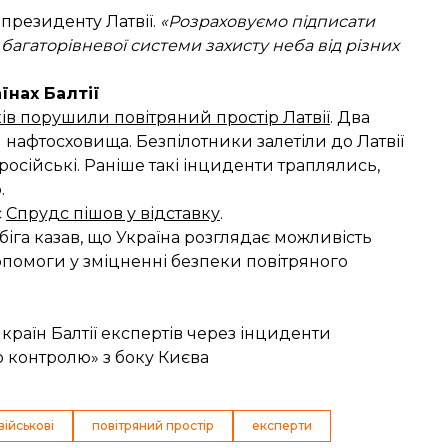
президенту Латвії.
«Розраховуємо підписати
 багаторівневої системи захисту неба від різних
їнах Балтії
ів порушили повітряний простір Латвії
. Два
я нафтосховища. Безпілотники залетіли до Латвії
 російські. Раніше
такі інциденти траплялись
,
.
с
Спрудс пішов у відставку
.
біга казав, що Україна розглядає можливість
помоги у зміцненні безпеки повітряного
країн Балтії експертів через інциденти
о контролю» з боку Києва
військові
повітряний простір
експерти