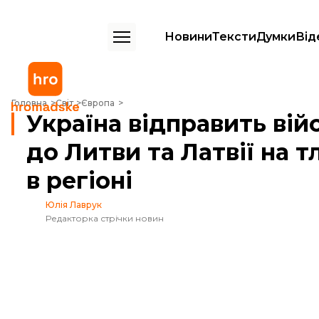
Новини
Тексти
Думки
Від
Україна відправить військових експертів до Литви та Латвії на тлі інц
Головна
Світ
Європа
Україна відправить вій
до Литви та Латвії на т
в регіоні
Юлія Лаврук
Редакторка стрічки новин