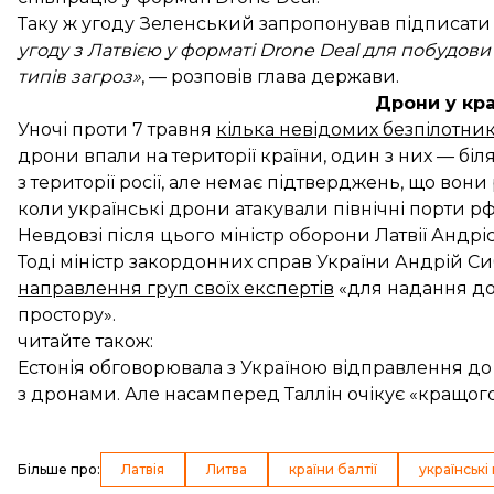
Таку ж угоду Зеленський запропонував підписати 
угоду з Латвією у форматі Drone Deal для побудови
типів загроз»
, — розповів глава держави.
Дрони у кра
Уночі проти 7 травня
кілька невідомих безпілотник
дрони впали на території країни, один з них — біл
з території росії, але немає підтверджень, що вони
коли українські дрони атакували північні порти рф
Невдовзі після цього міністр оборони Латвії Андрі
Тоді міністр закордонних справ України Андрій Си
направлення груп своїх експертів
«для надання до
простору».
читайте також:
Естонія обговорювала з Україною відправлення до 
з дронами. Але насамперед Таллін очікує «кращог
Більше про
:
Латвія
Литва
країни балтії
українські 