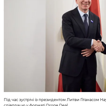
Про це повідомив президент України Володимир З
та
Латвії
в Бухаресті.
До Литви та Латвії українські експерти вирушать
в захисті повітряного простору.
«Виклики в нас спільні, і долати їх потрібно разом»
Під час зустрічі із президентом Литви Гітанасом
співпрацю у форматі Drone Deal.