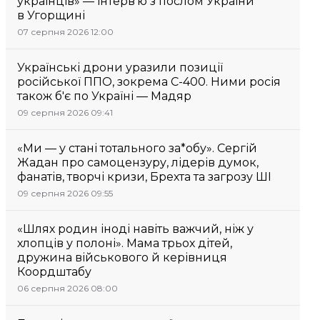
українців» — інтерв’ю з послом України
в Угорщині
07 серпня 2026 12:00
Українські дрони уразили позиції
російської ППО, зокрема С-400. Ними росія
також б'є по Україні — Мадяр
09 серпня 2026 09:41
«Ми — у стані тотального за*обу». Сергій
Жадан про самоцензуру, лідерів думок,
фанатів, творчі кризи, Брехта та загрозу ШІ
09 серпня 2026 09:55
«Шлях родин іноді навіть важчий, ніж у
хлопців у полоні». Мама трьох дітей,
дружина військового й керівниця
Коордштабу
06 серпня 2026 08:00