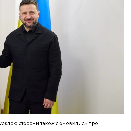
еленський після зустрічі з главами
Литви
 для обміну досвідом та безпосередньої допомоги
, — наголосив Зеленський.
 Наусєдою сторони також домовились про