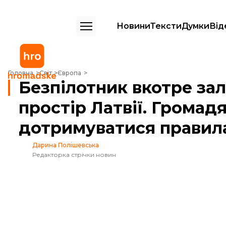
Новини
Тексти
Думки
Від
Безпілотник вкотре залетів у повітряний простір Латвії. Громадян 
Головна
Світ
Європа
Безпілотник вкотре зал
простір Латвії. Громад
дотримуватися правила
Дарина Полішевська
Редакторка стрічки новин