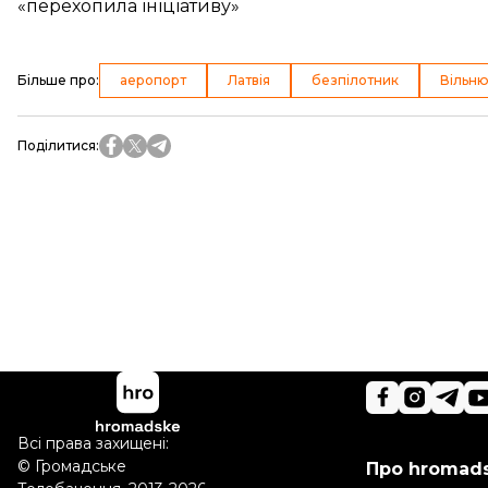
«перехопила ініціативу»
Більше про
:
аеропорт
Латвія
безпілотник
Вільн
Поділитися
:
Всі права захищені:
©
Громадське
Про hromad