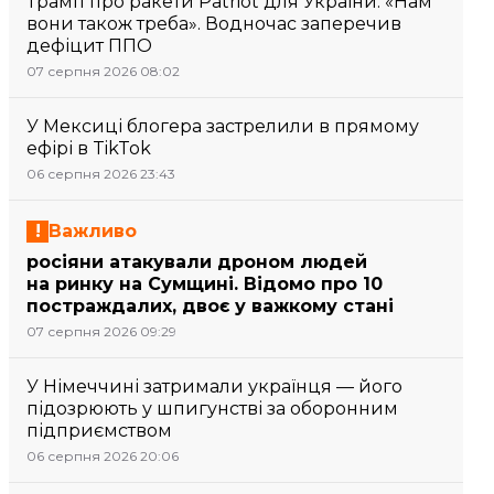
Трамп про ракети Patriot для України: «Нам
вони також треба». Водночас заперечив
дефіцит ППО
07 серпня 2026 08:02
У Мексиці блогера застрелили в прямому
ефірі в TikTok
06 серпня 2026 23:43
Важливо
росіяни атакували дроном людей
на ринку на Сумщині. Відомо про 10
постраждалих, двоє у важкому стані
07 серпня 2026 09:29
У Німеччині затримали українця — його
підозрюють у шпигунстві за оборонним
підприємством
06 серпня 2026 20:06