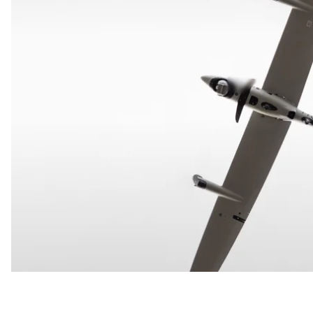
Про це
повідомили
в Національних Збройних силах
О 10:46 військові оголосили про можливу загрозу 
Краславському та Резекненському краях. Вони за
контролюють повітряний простір країни, щоб негай
потреби.
У регіони на східному кордоні Латвії, де було вия
підрозділи протиповітряної оборони.