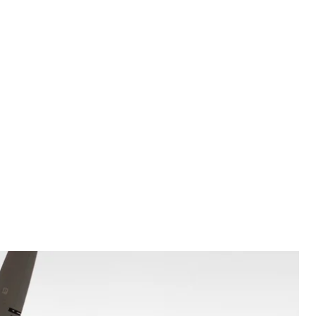
раїнський безпілотник
систем / Facebook
у безпілотників. Громадян закликали
ікон.