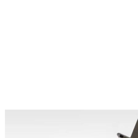
Ілюстративне фото. Ук
Сили безпілотних 
21 травня у Латвії оголосили тривогу через загроз
дотримуватися правила «двох стін» та відійти від в