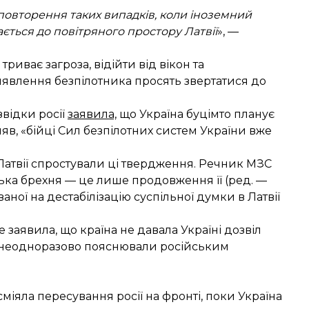
 повторення таких випадків, коли іноземний
ється до повітряного простору Латвії
», —
риває загроза, відійти від вікон та
виявлення безпілотника просять звертатися до
відки росії
заявила,
що
Україна буцімто планує
вляв, «бійці Сил безпілотних систем України вже
Латвії спростували ці твердження. Речник МЗС
ська брехня — це лише продовження її (ред. —
ної на дестабілізацію суспільної думки в Латвії
 заявила, що країна не давала Україні дозвіл
«це неодноразово пояснювали російським
сміяла пересування росії на фронті, поки Україна