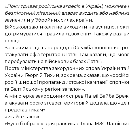
«
Поки триває російська агресія в Україні, можливе
безпілотний літальний апарат входить або наближа
зазначили у Збройних силах країни.
Військові закликали не виходити на вулицю, поки т
дотримуватися правила «двох стін». Також у разі 
поліції.
Зазначимо, що напередодні Служба зовнішньої роз
атакувати рф з території Латвії
. Там казали, що, мо
перебувають на військових базах Латвії».
Проте Міністерства закордонних справ України та 
України Георгій Тихий, зокрема, сказав, що «росій
росії) ширшої пропагандистської кампанії, спрямова
та Балтійському регіоні загалом».
А міністерка закордонних справ Латвії Байба Браже
атакувати росію зі своєї території й додала, що 
представникам».
читайте також:
«Було б образою для равлика». Глава МЗС Латвії ви