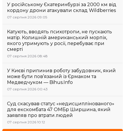
У російському Єкатеринбурзі за 2000 км від
кордону дрони атакували склад Wildberries
07 серпня 2026 09:05
Катують, вводять психотропи, не пускають
матір. Колишній американський морпіх,
якого утримують у росії, перебуває при
смерті
07 серпня 2026 08:48
У Києві припинив роботу забудовник, який
може бути пов’язаний із Єрмаком та
Медведчуком — Bihus.Info
07 серпня 2026 00:43
Суд скасував статус «недисциплінованого»
для екскомбата 47 ОМБр Ширшина, який
заявляв про втрати людей
07 серпня 2026 10:12