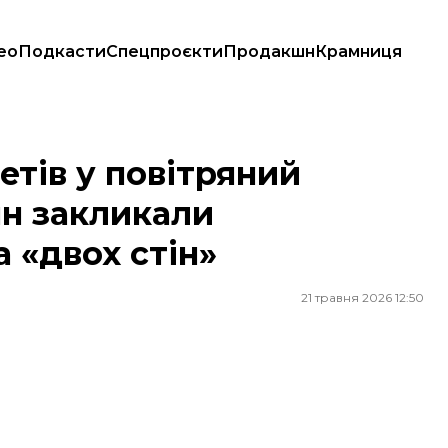
ео
Подкасти
Спецпроєкти
Продакшн
Крамниця
закликали дотримуватися правила «двох стін»
етів у повітряний
ян закликали
 «двох стін»
21 травня 2026 12:50