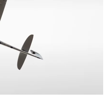
 Латвії.
повітряному простору Латвії у Лудзенському,
значили, що спільно з союзниками НАТО
но реагувати на потенційні загрози у разі
влено безпілотник, країна відправила додаткові