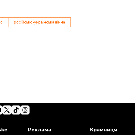
юс
російсько-українська війна
ske
Реклама
Крамниця