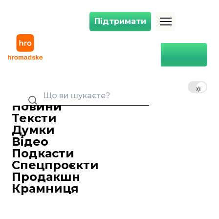
Підтримати
Підтримати
путін заявив, що війна розпочалася через бажання українців вступи
Головна
Світ
Геополітика
путін заявив, що війна
розпочалася через бажання
UK
EN
RU
українців вступити до ЄС.
Потім порадив Вірменії
Новини
визначитися зі своїм курсом
Тексти
Думки
Дарина Полішевська
10 травня 2026 14:22
Редакторка стрічки новин
Відео
Подкасти
Спецпроєкти
Продакшн
Крамниця