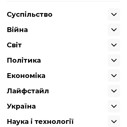
Поділитися
:
Суспільство
Освіта
Кримінал
Війна
Здоров'я
Екологія
Ветерани
Підтримати
Військові
Світ
Ситуація на фронті
Крим
Північна Америка
Донбас
Латинська Америка
Політика
Підтримай hromadske.
Азія
Ми працюємо для тебе та завдяки тобі.
Африка
Закопроєкти
Будь нашим другом
Європа
Персоналії
Економіка
Геополітика
Верховна Рада
Кабінет міністрів
Бізнес
Про hromadske
Вакансії
Реформи
Енергетика
Лайфстайл
Вибори
Особисті фінанси
Команда
Тендери
Корупція
Інфраструктура
Спорт
Контакти
Крамниця
Нерухомість
Кіно
Україна
Структура
Фінансові звіти
Ціни
Музика
Театр
Київ
власності
Наші політики
Подорожі
Регіони
Наука і технології
Реклама
Карта сайту
Книги
Історія