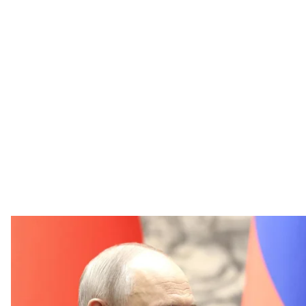
Глава рф володимир путін та лідер КНР Сі Цзіньпін під ч
Kyodo News via
Президент Китаю Сі Цзіньпін та лідер росії воло
системи протиракетної оборони «Золотий купол» 
«безвідповідальною».