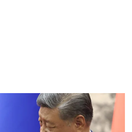
ас підписання документів у Пекіні, 20 травня 2026 року
 Getty Images
димир путін засудили плани США щодо створення
та назвали ядерну політику Вашингтона