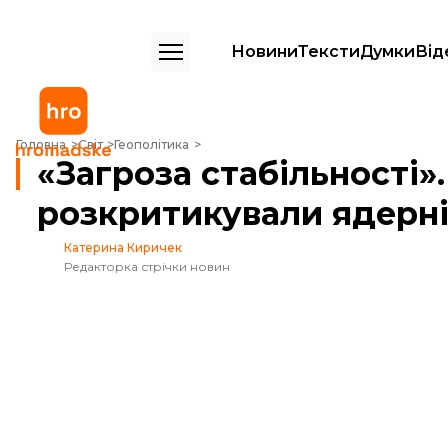
Новини
Тексти
Думки
Від
«Загроза стабільності». Сі Цзіньпін та путін розкритикували ядерні
Головна
Світ
Геополітика
«Загроза стабільності».
розкритикували ядерні
Катерина Киричек
Редакторка стрічки новин