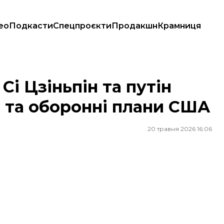
ео
Подкасти
Спецпроєкти
Продакшн
Крамниця
 та оборонні плани США
 Сі Цзіньпін та путін
 та оборонні плани США
20 травня 2026 16:06