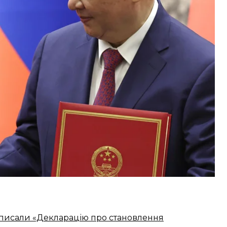
кий проєкт системи перехоплення ракет наземного
рожує глобальній стратегічній стабільності.
нення дії останнього договору, який обмежував
тратила чинність у лютому, оскільки президент
ю рф продовжити обмеження ще на рік.
писали «Декларацію про становлення