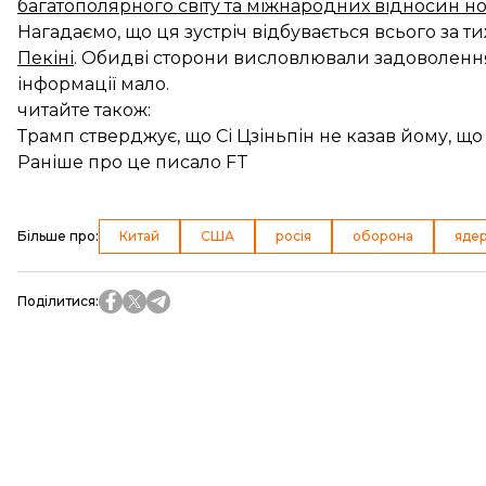
багатополярного світу та міжнародних відносин но
Нагадаємо, що ця зустріч відбувається всього за ти
Пекіні
. Обидві сторони висловлювали задоволення
інформації мало.
читайте також:
Трамп стверджує, що Сі Цзіньпін не казав йому, що
Раніше про це писало FT
Більше про
:
Китай
США
росія
оборона
яде
Поділитися
: