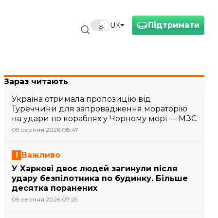
Підтримати
UK
Зараз читають
Україна отримала пропозицію від
Туреччини для запровадження мораторію
на удари по кораблях у Чорному морі — МЗС
09 серпня 2026 08:47
Важливо
У Харкові двоє людей загинули після
удару безпілотника по будинку. Більше
десятка поранених
09 серпня 2026 07:25