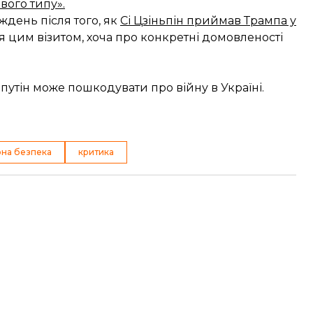
вого типу».
ждень після того, як
Сі Цзіньпін приймав Трампа у
 цим візитом, хоча про конкретні домовленості
 путін може пошкодувати про війну в Україні.
рна безпека
критика