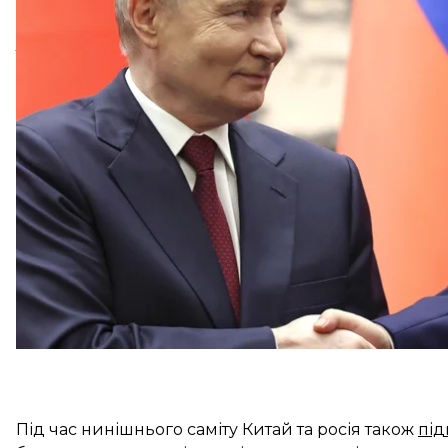
Про це
повідомляє
Reuters.
У спільній заяві лідерів ідеться, що американсь
та космічного базування «Золотий купол» нібито заг
Крім того, Сі та путін дорікнули США через припи
ядерні арсенали Вашингтона та москви. Ця угода в
США Дональд Трамп не відреагував на пропозиці
Під час нинішнього саміту Китай та росія також
під