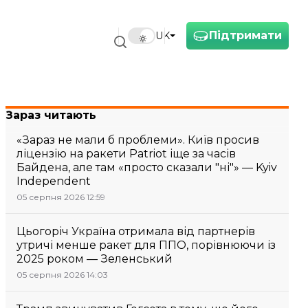
Підтримати
UK
Зараз читають
«Зараз не мали б проблеми». Київ просив
ліцензію на ракети Patriot іще за часів
Байдена, але там «просто сказали "ні"» — Kyiv
Independent
05 серпня 2026 12:59
Цьогоріч Україна отримала від партнерів
утричі менше ракет для ППО, порівнюючи із
2025 роком — Зеленський
05 серпня 2026 14:03