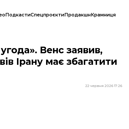
ео
Подкасти
Спецпроєкти
Продакшн
Крамниця
вів Ірану має збагатити фермерів у США
угода». Венс заявив,
ів Ірану має збагатити
22 червня 2026 17:26