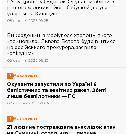
П’ять дронів у будинок. Окупанти вбили 3-
річного хлопчика, його бабусю й дідуся
ударом по Київщині
08 серпня 2026 09:28
Викрадений із Маріуполя хлопець, якого
«всиновила» Львова-Бєлова, буде вчитися
на російського прокурора, заявила
«опікунка»
08 серпня 2026 08:23
Важливо
Окупанти запустили по Україні 6
балістичних та зенітних ракет. Збиті
лише безпілотники — ПС
08 серпня 2026 09:06
Важливо
21 людина постраждала внаслідок атак
на Сумщині, серед них — дитина