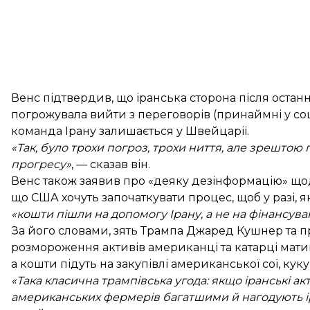
Венс підтвердив, що іранська сторона після остан
погрожувала вийти з переговорів (принаймні у соц
команда Ірану залишається у Швейцарії.
«Так, було трохи погроз, трохи ниття, але зрешто
прогресу»
, — сказав він.
Венс також заявив про «деяку дезінформацію» щод
що США хочуть започаткувати процес, щоб у разі, 
«кошти пішли на допомогу Ірану, а не на фінансув
За його словами, зять Трампа Джаред Кушнер та п
розмороження активів американці та катарці мат
а кошти підуть на закупівлі американської сої, ку
«Така класична трампівська угода: якщо іранські а
американських фермерів багатшими й нагодують і