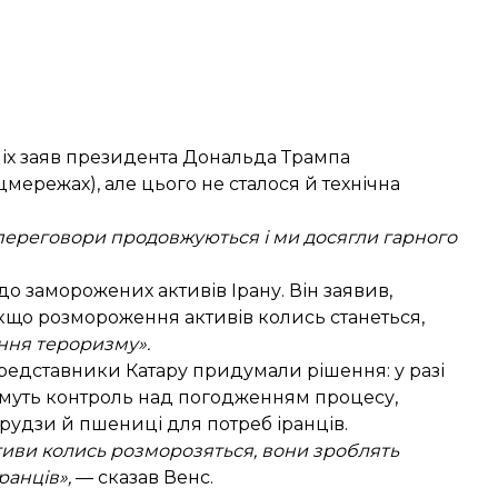
ніх заяв президента Дональда Трампа
мережах), але цього не сталося й технічна
ю переговори продовжуються і ми досягли гарного
о заморожених активів Ірану. Він заявив,
якщо розмороження активів колись станеться,
ання тероризму».
редставники Катару придумали рішення: у разі
имуть контроль над погодженням процесу,
курудзи й пшениці для потреб іранців.
ктиви колись розморозяться, вони зроблять
ранців»,
— сказав Венс.