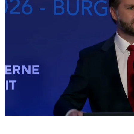
у США.
Про це він
сказав
під час преспідходу за підсумка
Венс заявив, що під час
раунду переговорів у Шве
Перемовини стосувалися наступних пунктів:
сторони хотіли створити координаційний механіз
що включає розмінування протоки й звернення до п
схожий механізм хочуть створити щодо запобіган
в регіоні загалом;
іранці погодилися запросити інспекторів МАГАТЕ 
для остаточного закриття питання щодо ядерної збр
закладена основа для наступних технічних перего
за відповідного нагляду.