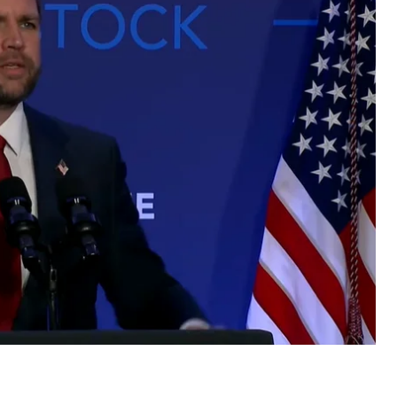
ми переговорів у Швейцарії.
йцарії
сторони «досягли значного прогресу».
м, аби тримати Ормузьку протоку відкритою,
ереговорів у разі майбутніх конфліктів;
ня конфліктам і режиму припинення вогню
назад до країни, Венс називає це першим кроком
ої в Ірані;
ворів, технічні команди продовжать роботу