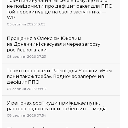
Трамп звинуватив Гегсета в тому, що його
не повідомили про дефіцит ракет для ППО.
Той перекинув це на свого заступника —
WP
06 серпня 2026 10:05
Прощання з Олексієм Юковим
на Донеччині скасували через загрозу
російської атаки
08 серпня 2026 07:23
Трамп про ракети Patriot для України: «Нам
вони також треба». Водночас заперечив
дефіцит ППО
07 серпня 2026 08:02
У регіонах росії, куди приїжджає путін,
раптово падають ціни на бензин — медіа
08 серпня 2026 07:54