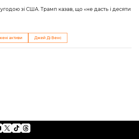
годою зі США. Трамп казав, що «не дасть і десяти
ені активи
Джей Ді Венс