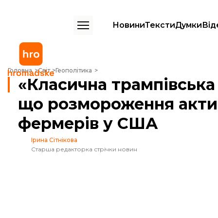
Новини
Тексти
Думки
Від
«Класична трампівська угода». Венс заявив, що розмороження акти
Головна
Світ
Геополітика
«Класична трампівська 
що розмороження актив
фермерів у США
Ірина Сітнікова
Старша редакторка стрічки новин