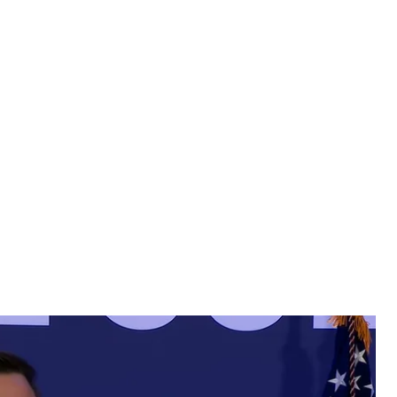
ША Джей Ді Венс
/ Скриншот
 заморожені іранські активи коли-небудь
ському народу, наприклад на закупівлю харчів