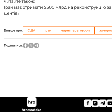
читайте також:
Іран має отримати $300 млрд на реконструкцію за у
центів»
Більше про
:
США
Іран
мирні переговори
заморож
Поділитися
: