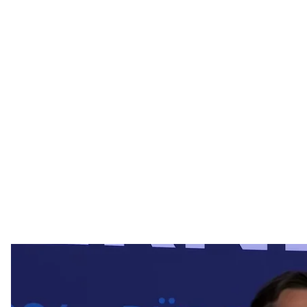
Віцепрезидент С
Білий дім 
Віцепрезидент США Джей Ді Венс заявив, що якщо
розблокують, то кошти мають піти на користь іран