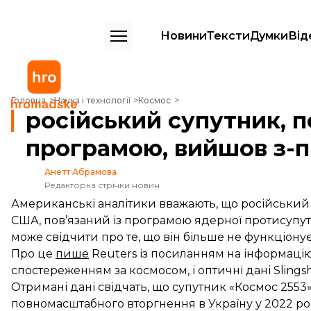
Новини
Тексти
Думки
Від
російський супутник, пов’язаний із ядерною програмою, вийшов з-
Головна
Наука і технології
Космос
російський супутник, п
програмою, вийшов з-п
Анетт Абрамова
Редакторка стрічки новин
Американські аналітики вважають, що російський 
США, пов’язаний із програмою ядерної протисупут
може свідчити про те, що він більше не функціонує
Про це
пише
Reuters із посиланням на інформацію 
спостереженням за космосом, і оптичні дані Slings
Отримані дані свідчать, що супутник «Космос 2553»
повномасштабного вторгнення в Україну у 2022 ро