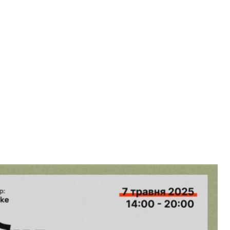
ію із супутників — Intelegence Online