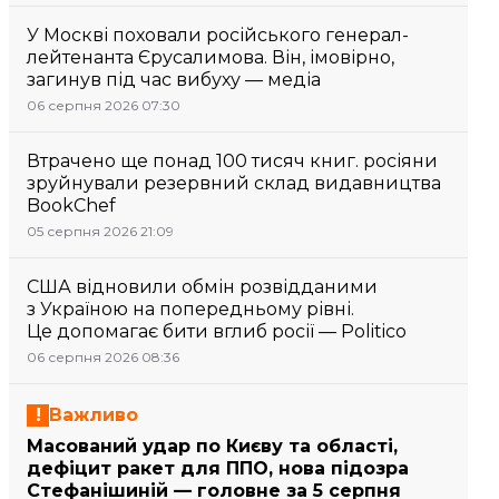
У Москві поховали російського генерал-
лейтенанта Єрусалимова. Він, імовірно,
загинув під час вибуху — медіа
06 серпня 2026 07:30
Втрачено ще понад 100 тисяч книг. росіяни
зруйнували резервний склад видавництва
BookChef
05 серпня 2026 21:09
США відновили обмін розвідданими
з Україною на попередньому рівні.
Це допомагає бити вглиб росії — Politico
06 серпня 2026 08:36
Важливо
Масований удар по Києву та області,
дефіцит ракет для ППО, нова підозра
Стефанішиній — головне за 5 серпня