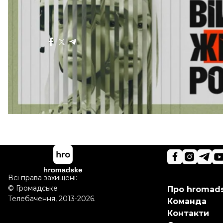
Більше про
:
космос
росія
супутник
Поділитися
:
Всі права захищені:
©
Громадське
Про hromad
Телебачення
,
2013-2026.
Команда
Контакти