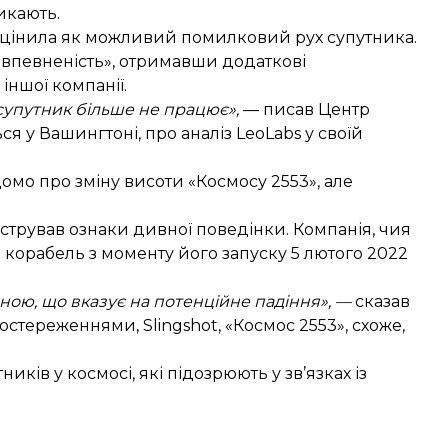
икають.
 оцінила як можливий помилковий рух супутника.
 впевненість», отримавши додаткові
іншої компанії.
супутник більше не працює»,
— писав Центр
ся у Вашингтоні, про аналіз LeoLabs у своїй
мо про зміну висоти «Космосу 2553», але
нстрував ознаки дивної поведінки. Компанія, чия
 корабель з моменту його запуску 5 лютого 2022
інною, що вказує на потенційне падіння», —
сказав
постереженнями, Slingshot, «Космос 2553», схоже,
иків у космосі, які підозрюють у зв’язках із