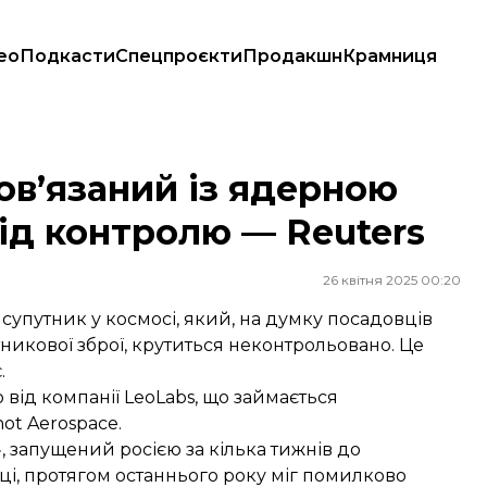
ео
Подкасти
Спецпроєкти
Продакшн
Крамниця
під контролю — Reuters
ов’язаний із ядерною
ід контролю — Reuters
26 квітня 2025 00:20
супутник у космосі, який, на думку посадовців
никової зброї, крутиться неконтрольовано. Це
.
від компанії LeoLabs, що займається
hot Aerospace.
, запущений росією за кілька тижнів до
ці, протягом останнього року міг помилково