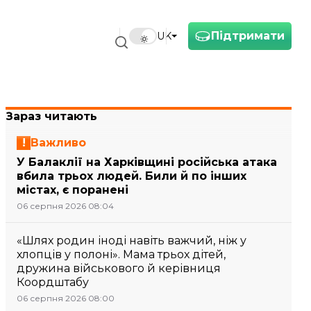
Підтримати
UK
Зараз читають
Важливо
У Балаклії на Харківщині російська атака
вбила трьох людей. Били й по інших
містах, є поранені
06 серпня 2026 08:04
«Шлях родин іноді навіть важчий, ніж у
хлопців у полоні». Мама трьох дітей,
дружина військового й керівниця
Коордштабу
06 серпня 2026 08:00