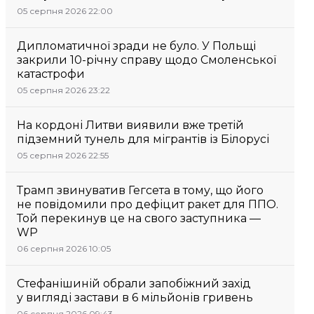
05 серпня 2026 22:00
Дипломатичної зради не було. У Польщі
закрили 10-річну справу щодо Смоленської
катастрофи
05 серпня 2026 23:22
На кордоні Литви виявили вже третій
підземний тунель для мігрантів із Білорусі
05 серпня 2026 22:55
Трамп звинуватив Гегсета в тому, що його
не повідомили про дефіцит ракет для ППО.
Той перекинув це на свого заступника —
WP
06 серпня 2026 10:05
Стефанішиній обрали запобіжний захід
у вигляді застави в 6 мільйонів гривень
06 серпня 2026 09:43