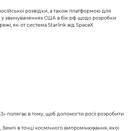
осійської розвідки, а також платформою для
ав у звинуваченнях США в бік рф щодо розробки
ежі, як-от система Starlink від SpaceX.
3» полягає в тому, щоб допомогти росії розробити
 Землі в точці космічного випромінювання, якої