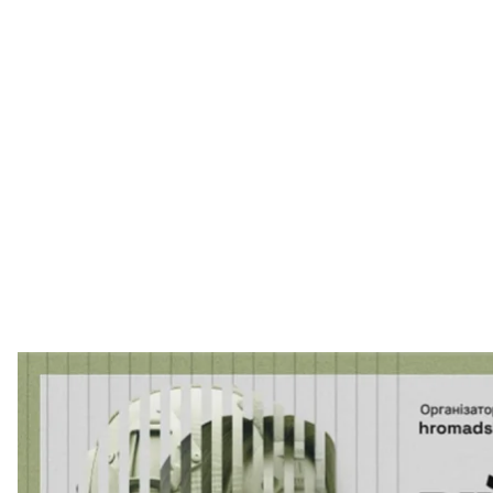
Детальніше
читайте також:
Японія надаватиме Україні розвідувальну інформац