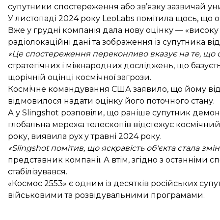
супутники спостереження або зв’язку зазвичай ун
У листопаді 2024 року LeoLabs помітила щось, що
Вже у грудні компанія дала нову оцінку — «високу
радіолокаційні дані та зображення із супутника від 
«Це спостереження переконливо вказує на те, що 
стратегічних і міжнародних досліджень, що базуєть
щорічній оцінці космічної загрози.
Космічне командування США заявило, що йому відо
відмовилося надати оцінку його поточного стану.
А у Slingshot розповіли, що раніше супутник демо
глобальна мережа телескопів відстежує космічний
року, виявила рух у травні 2024 року.
«Slingshot помітив, що яскравість об'єкта стала зм
представник компанії. А втім, згідно з останніми с
стабілізувався.
«Космос 2553» є одним із десятків російських супутн
військовими та розвідувальними програмами.