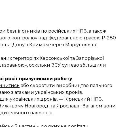
и безпілотників по російських НПЗ, а також
вого контролю» над федеральною трасою Р-280
ов-на-Дону з Кримом через Маріуполь та
аних територіях Херсонської та Запорізької
лізованою», оскільки ЗСУ суттєво збільшили
.
рі росії призупинили роботу
пинитись
або скоротити виробництво пального
зано з атаками українських дронів.
для українських дронів, —
Кіриський НПЗ
,
Нижньому Новгороді
та
Ярославлі
. Загалом вони
 дизельного пального.
йській частині», до яких не долітали