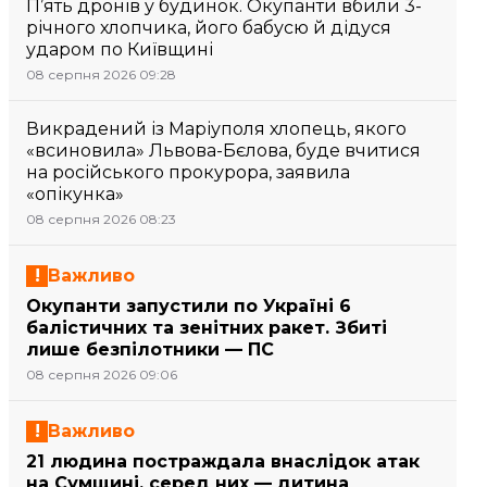
П’ять дронів у будинок. Окупанти вбили 3-
річного хлопчика, його бабусю й дідуся
ударом по Київщині
08 серпня 2026 09:28
Викрадений із Маріуполя хлопець, якого
«всиновила» Львова-Бєлова, буде вчитися
на російського прокурора, заявила
«опікунка»
08 серпня 2026 08:23
Важливо
Окупанти запустили по Україні 6
балістичних та зенітних ракет. Збиті
лише безпілотники — ПС
08 серпня 2026 09:06
Важливо
21 людина постраждала внаслідок атак
на Сумщині, серед них — дитина