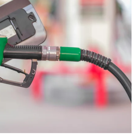
еження на продаж бензину A-95 — не більш ніж
ано з атаками українських безпілотників по об’єктах
купованого Криму
Сергій Аксьонов
.
0 травня 2026 року. Він також попросив жителів
тися у звичайному режимі.
бензину вже немає, а дизельне пальне все ще є,
еження запровадили також в анексованому
 Не кращою є ситуація й на інших окупованих
леній частині Запорізької області та на