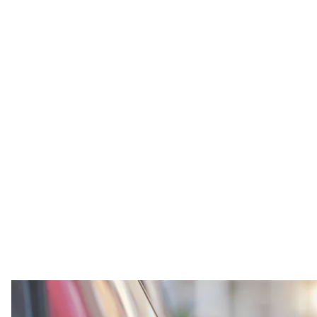
Ілюстративне фото. А
engin akyurt