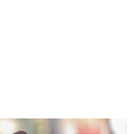
втозаправна станція
 / Unsplash