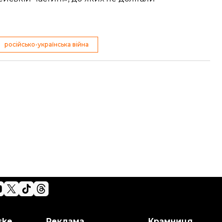
російсько-українська війна
ske
Реклама
Крамниця