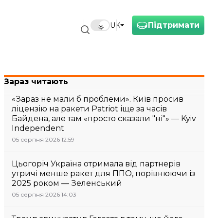
Підтримати
UK
Зараз читають
«Зараз не мали б проблеми». Київ просив
ліцензію на ракети Patriot іще за часів
Байдена, але там «просто сказали "ні"» — Kyiv
Independent
05 серпня 2026 12:59
Цьогоріч Україна отримала від партнерів
утричі менше ракет для ППО, порівнюючи із
2025 роком — Зеленський
05 серпня 2026 14:03