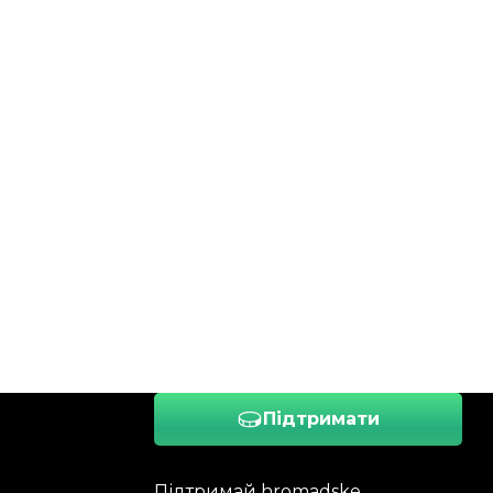
Підтримати
Підтримай hromadske.