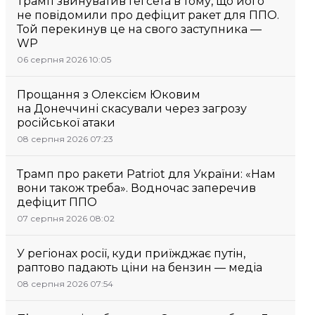
Трамп звинуватив Гегсета в тому, що його
не повідомили про дефіцит ракет для ППО.
Той перекинув це на свого заступника —
WP
06 серпня 2026 10:05
Прощання з Олексієм Юковим
на Донеччині скасували через загрозу
російської атаки
08 серпня 2026 07:23
Трамп про ракети Patriot для України: «Нам
вони також треба». Водночас заперечив
дефіцит ППО
07 серпня 2026 08:02
У регіонах росії, куди приїжджає путін,
раптово падають ціни на бензин — медіа
08 серпня 2026 07:54