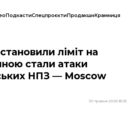
ео
Подкасти
Спецпроєкти
Продакшн
Крамниця
ою стали атаки безпілотників по російських НПЗ — Moscow Times
становили ліміт на
ною стали атаки
йських НПЗ — Moscow
30 травня 2026 18:53