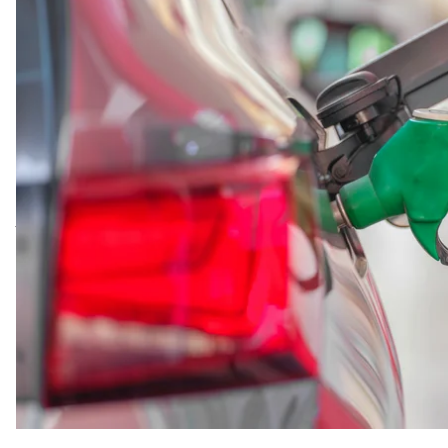
У тимчасово окупованому Криму запровадили обм
20 літрів на добу в одні руки. Це, ймовірно, пов’яз
нафтової промисловості росії.
Про це повідомляє
Moscow Times
та «очільник» о
Аксьонов заявив, що обмеження запроваджують з 3
регіону не купувати бензин про запас та заправля
Як передає видання, на більшості заправок Криму 
проте не скрізь. Там додають, що аналогічні обм
Севастополі, де також фіксують дефіцит пального.
територіях: ліміти на продаж пального діють у захоп
Донеччині, стверджують журналісти.