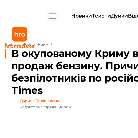
Новини
Тексти
Думки
Від
В окупованому Криму встановили ліміт на продаж бензину. Причин
Головна
Війна
Крим
В окупованому Криму в
продаж бензину. Причи
безпілотників по росі
Times
Дарина Полішевська
Редакторка стрічки новин