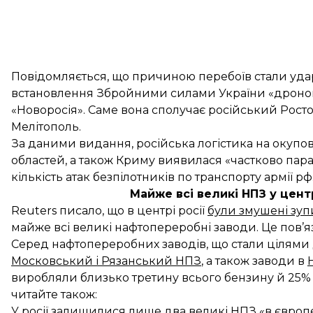
Повідомляється, що причиною перебоїв стали удар
встановлення Збройними силами України «дроно
«Новоросія». Саме вона сполучає російський Рост
Мелітополь.
За даними видання, російська логістика на окупов
областей, а також Криму виявилася «частково пара
кількість атак безпілотників по транспорту армії рф
Майже всі великі НПЗ у цент
Reuters писало, що в центрі росії
були змушені зу
майже всі великі нафтопереробні заводи. Це пов’я
Серед нафтопереробних заводів, що стали цілями 
Московський і Рязанський НПЗ
, а також заводи в
виробляли близько третину всього бензину й 25%
читайте також:
У росії залишилися лише два великі НПЗ «в європе