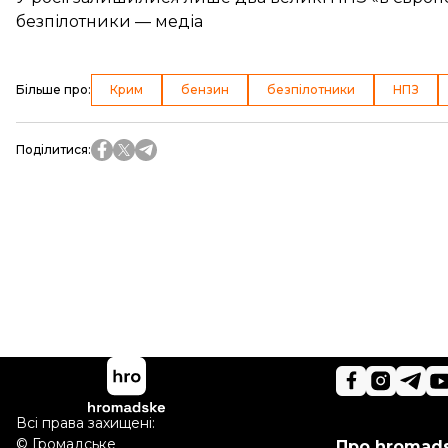
безпілотники — медіа
Більше про
:
Крим
бензин
безпілотники
НПЗ
Поділитися
:
Всі права захищені:
©
Громадське
Про hromad