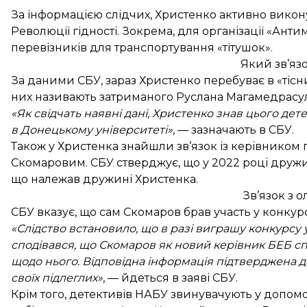
За інформацією слідчих, Христенко активно викон
Революції гідності. Зокрема, для організації «Ан
перевізників для транспортування «тітушок».
Який зв’яз
За даними СБУ, зараз Христенко перебуває в «тісн
них називають
затриманого Руслана Магамедрасу
«Як свідчать наявні дані, Христенко знав цього дет
в Донецькому університеті»
, — зазначають в СБУ.
Також у Христенка знайшли зв’язок із керівником
Скомаровим. СБУ стверджує, що у 2022 році друж
що належав дружині Христенка.
Зв’язок з 
СБУ вказує, що сам Скомаров брав участь у конкур
«Слідство встановило, що в разі виграшу конкурсу
сподівався, що Скомаров як новий керівник БЕБ 
щодо нього. Відповідна інформація підтверджена 
своїх підлеглих»
, — йдеться в заяві СБУ.
Крім того, детективів НАБУ звинувачують у допомо