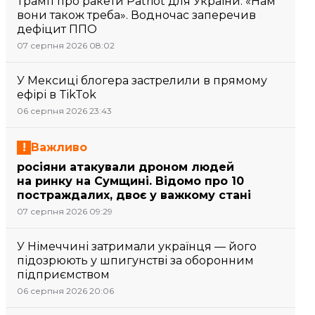
Трамп про ракети Patriot для України: «Нам
вони також треба». Водночас заперечив
дефіцит ППО
07 серпня 2026 08:02
У Мексиці блогера застрелили в прямому
ефірі в TikTok
06 серпня 2026 23:43
Важливо
росіяни атакували дроном людей
на ринку на Сумщині. Відомо про 10
постраждалих, двоє у важкому стані
07 серпня 2026 09:29
У Німеччині затримали українця — його
підозрюють у шпигунстві за оборонним
підприємством
06 серпня 2026 20:06