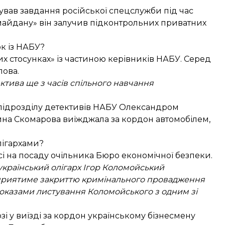
ував завдання російської спецслужби під час
тимайдану» він залучив підконтрольних приватних
ок із НАБУ?
их стосунках» із частиною керівників НАБУ. Серед
лова
.
ектива ще з часів спільного навчання
 підрозділу детективів НАБУ Олександром
ина Скомарова виїжджала за кордон автомобілем,
олігархами?
сі на посаду очільника Бюро економічної безпеки.
 український олігарх Ігор Коломойський
сприятиме закриттю кримінального провадження
доказами листування Коломойського з одним зі
зі у виїзді за кордон українському бізнесмену