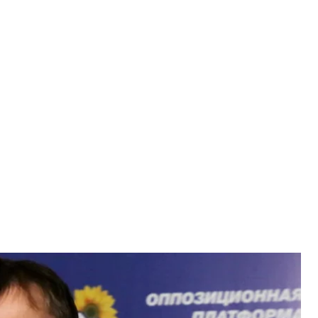
истенко
ко / Facebook
ний депутат від нині забороненої партії ОПЗЖ
дповідав за посилення російського впливу