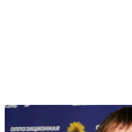
Федір Хр
Федір Христен
Служба безпеки України заявила, що чинний народ
Федір Христенко був топовим агентом ФСБ рф і ві