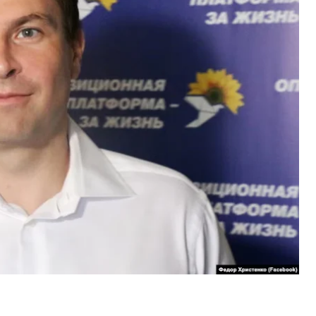
БУ).
ФСБ ще за часів Януковича й наразі перебуває
к Юра Єнакієвський)
— його називають
спецслужби за самопроголошеною «ДНР».
олаборанта Армена Саркісяна (відомого як Армен
московських ЖК на початку 2025 року.