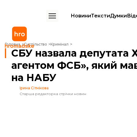
Новини
Тексти
Думки
Від
СБУ назвала депутата Христенка «топовим агентом ФСБ», який мав
Головна
Суспільство
Кримінал
СБУ назвала депутата 
агентом ФСБ», який ма
на НАБУ
Ірина Сітнікова
Старша редакторка стрічки новин