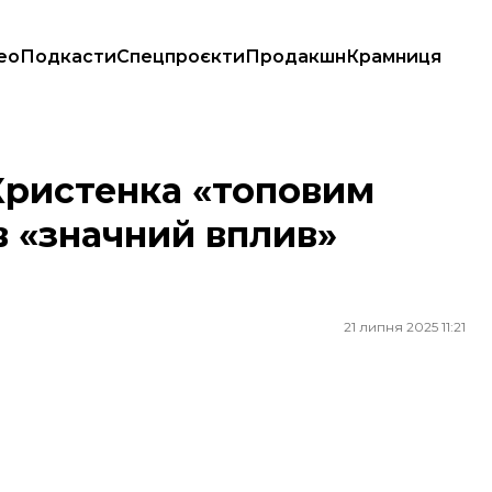
ео
Подкасти
Спецпроєкти
Продакшн
Крамниця
 «значний вплив» на НАБУ
Христенка «топовим
в «значний вплив»
21 липня 2025 11:21