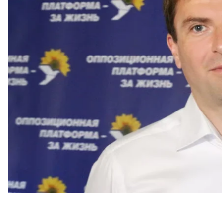
на Національне антикорупційне бюро України (НА
Про це
йдеться
в повідомленні СБУ.
За даними слідства, Христенко був завербований 
в тісному зв’язку з
Юрієм Іванющенком (відомим я
резидентом ФСБ та «смотрящим» від російської 
СБУ пише, що Христенко також був «зв’язковим» к
Горлівський), якого
підірвали
в одному з елітних 