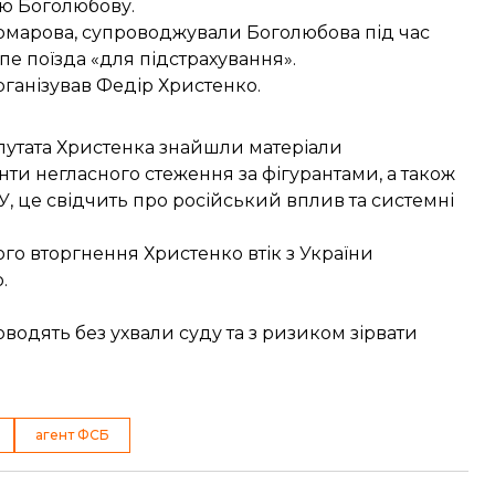
ію Боголюбову.
Скомарова, супроводжували Боголюбова
під час
пе поїзда «для підстрахування».
рганізував Федір Христенко.
депутата Христенка знайшли матеріали
и негласного стеження за фігурантами, а також
, це свідчить про російський вплив та системні
го вторгнення Христенко втік з України
.
водять без ухвали суду та з ризиком зірвати
агент ФСБ