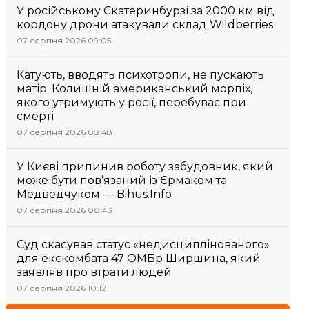
У російському Єкатеринбурзі за 2000 км від
кордону дрони атакували склад Wildberries
07 серпня 2026 09:05
Катують, вводять психотропи, не пускають
матір. Колишній американський морпіх,
якого утримують у росії, перебуває при
смерті
07 серпня 2026 08:48
У Києві припинив роботу забудовник, який
може бути пов’язаний із Єрмаком та
Медведчуком — Bihus.Info
07 серпня 2026 00:43
Суд скасував статус «недисциплінованого»
для екскомбата 47 ОМБр Ширшина, який
заявляв про втрати людей
07 серпня 2026 10:12