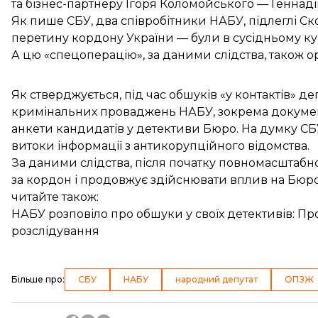
та бізнес-партнеру Ігоря Коломойського — Геннад
Як пише СБУ, два співробітники НАБУ, підлеглі 
перетину кордону України
— були в сусідньому ку
А цю «спецоперацію», за даними слідства, також о
Як стверджується, під час обшуків «у контактів» 
кримінальних проваджень НАБУ, зокрема документ
анкети кандидатів у детективи Бюро. На думку СБУ
витоки інформації з антикорупційного відомства.
За даними слідства, після початку повномасштабно
за кордон і продовжує здійснювати вплив на Бюро
читайте також:
НАБУ розповіло про обшуки у своїх детективів: Про
розслідування
Більше про
:
СБУ
НАБУ
народний депутат
ОПЗЖ