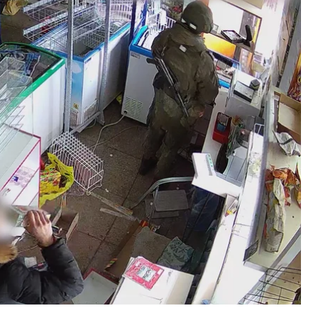
у співробітнику Управління державної охорони.
 вторгнення він разом з окупантами обікрав
 бюро розслідувань
.
ого вторгнення підозрюваний не з’явився на
ісцем проживання в селі Нова Басань
очав дружити з росіянами та за попередньою
азину. Звідти, за версією слідчих, він викрав
си з напівдорогоцінних матеріалів.