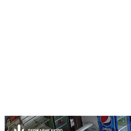
Підозрюваний з окупантами нібито 
Державне бюро