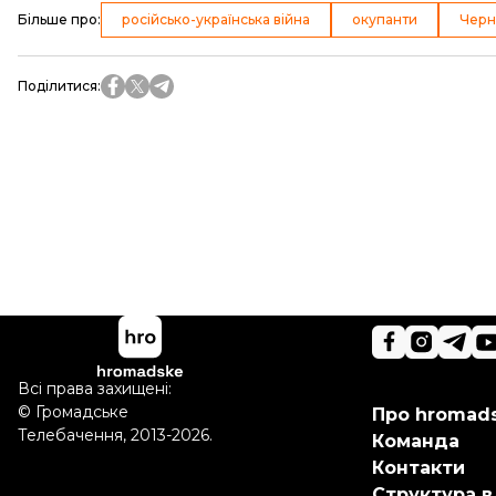
Більше про
:
російсько-українська війна
окупанти
Черн
Поділитися
:
Всі права захищені:
©
Громадське
Про hromad
Телебачення
,
2013-2026.
Команда
Контакти
Структура в