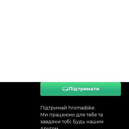
Підтримати
Підтримай hromadske.
Ми працюємо для тебе та
завдяки тобі. Будь нашим
другом