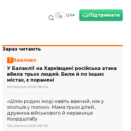
Підтримати
UK
тами
Зараз читають
Важливо
У Балаклії на Харківщині російська атака
вбила трьох людей. Били й по інших
містах, є поранені
06 серпня 2026 08:04
«Шлях родин іноді навіть важчий, ніж у
хлопців у полоні». Мама трьох дітей,
дружина військового й керівниця
Коордштабу
06 серпня 2026 08:00