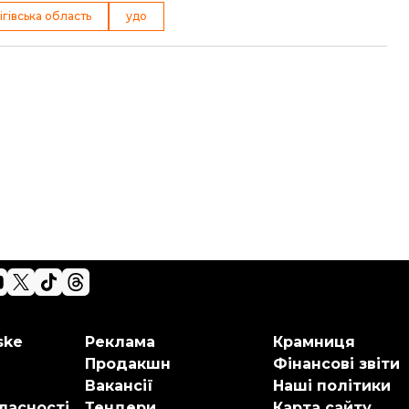
ігівська область
удо
ske
Реклама
Крамниця
Продакшн
Фінансові звіти
Вакансії
Наші політики
ласності
Тендери
Карта сайту