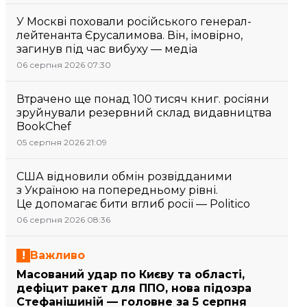
У Москві поховали російського генерал-
лейтенанта Єрусалимова. Він, імовірно,
загинув під час вибуху — медіа
06 серпня 2026 07:30
Втрачено ще понад 100 тисяч книг. росіяни
зруйнували резервний склад видавництва
BookChef
05 серпня 2026 21:09
США відновили обмін розвідданими
з Україною на попередньому рівні.
Це допомагає бити вглиб росії — Politico
06 серпня 2026 08:36
Важливо
Масований удар по Києву та області,
дефіцит ракет для ППО, нова підозра
Стефанішиній — головне за 5 серпня