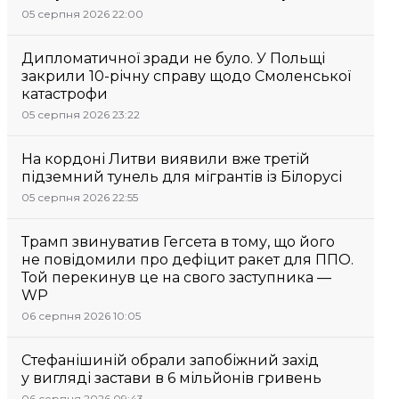
05 серпня 2026 22:00
Дипломатичної зради не було. У Польщі
закрили 10-річну справу щодо Смоленської
катастрофи
05 серпня 2026 23:22
На кордоні Литви виявили вже третій
підземний тунель для мігрантів із Білорусі
05 серпня 2026 22:55
Трамп звинуватив Гегсета в тому, що його
не повідомили про дефіцит ракет для ППО.
Той перекинув це на свого заступника —
WP
06 серпня 2026 10:05
Стефанішиній обрали запобіжний захід
у вигляді застави в 6 мільйонів гривень
06 серпня 2026 09:43