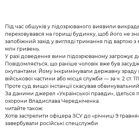
Під час обшуків у підозрюваного виявили викраден
переховувався на горищі будинку, щоб його не зн
запобіжний захід у вигляді тримання під вартою з
млн гривень.
У разі доведення вини підозрюваному загрожує до 
Повідомляється, що раніше чоловік вже був засудж
окупантами. Йому інкримінували державну зраду в
військової частини або місця служби — за ч. 2 ст. 11
Проте суд вищої інстанції скасував обвинувальний
За
даними
джерел «Української правди», ідеться
охорони Владислава Чередніченка.
читайте також:
Хотів застрелити офіцера ЗСУ до «річниці 9 травня
завербували російські спецслужби