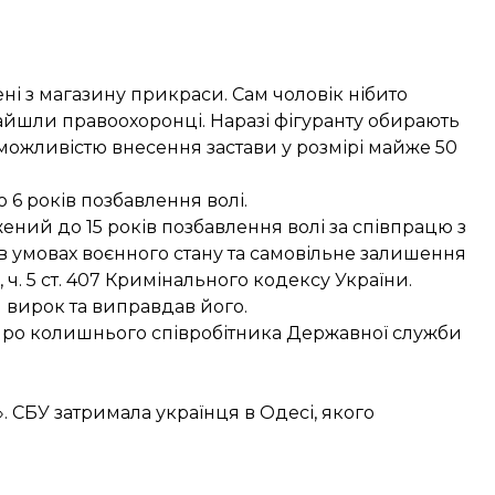
і з магазину прикраси. Сам чоловік нібито
айшли правоохоронці. Наразі фігуранту обирають
 можливістю внесення застави у розмірі майже 50
6 років позбавлення волі.
ений до 15 років позбавлення волі за співпрацю з
 умовах воєнного стану та самовільне залишення
1, ч. 5 ст. 407 Кримінального кодексу України.
 вирок та виправдав його.
 про колишнього співробітника Державної служби
». СБУ затримала українця в Одесі, якого