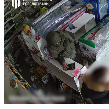
Правоохоронці повідомили про підозру колишньом
За версією слідства, на початку повномасштабного
магазин на Чернігівщині.
Про це повідомив
Офіс генпрокурора
та
Державне
За даними слідства, після початку повномасштабн
службу в умовах воєнного стану та залишився за м
Ніжинського району.
Тоді, як стверджують правоохоронці, він нібито п
змовою з ними проник до приміщення місцевого маг
продовольчі та промислові товари, а також прикра