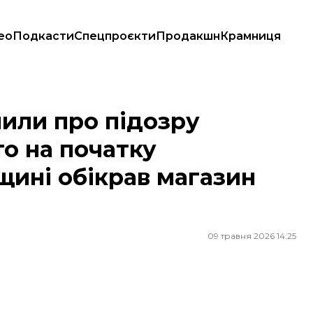
ео
Подкасти
Спецпроєкти
Продакшн
Крамниця
 початку вторгнення на Чернігівщині обікрав магазин разом із окупан
или про підозру
то на початку
щині обікрав магазин
09 травня 2026 14:25