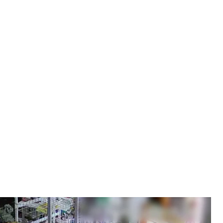
обікрали магазин на Чернігівщині
 розслідувань