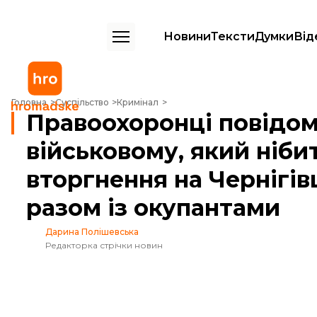
Новини
Тексти
Думки
Від
Правоохоронці повідомили про підозру військовому, який нібито на
Головна
Суспільство
Кримінал
Правоохоронці повідом
військовому, який ніби
вторгнення на Чернігів
разом із окупантами
Дарина Полішевська
Редакторка стрічки новин