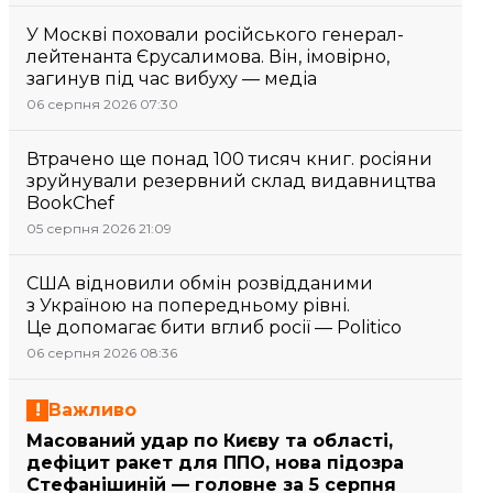
У Москві поховали російського генерал-
лейтенанта Єрусалимова. Він, імовірно,
загинув під час вибуху — медіа
06 серпня 2026 07:30
Втрачено ще понад 100 тисяч книг. росіяни
зруйнували резервний склад видавництва
BookChef
05 серпня 2026 21:09
США відновили обмін розвідданими
з Україною на попередньому рівні.
Це допомагає бити вглиб росії — Politico
06 серпня 2026 08:36
Важливо
Масований удар по Києву та області,
дефіцит ракет для ППО, нова підозра
Стефанішиній — головне за 5 серпня