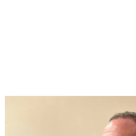
Андрій Єрмак у залі ВАК
Оксана Іваниць
На заставу за ексголову Офісу президента Андрія 
мільйонів гривень.
Про це hromadske повідомили у Вищому антикору