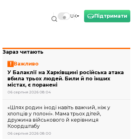
Підтримати
UK
Зараз читають
Важливо
У Балаклії на Харківщині російська атака
вбила трьох людей. Били й по інших
містах, є поранені
06 серпня 2026 08:04
«Шлях родин іноді навіть важчий, ніж у
хлопців у полоні». Мама трьох дітей,
дружина військового й керівниця
Коордштабу
06 серпня 2026 08:00