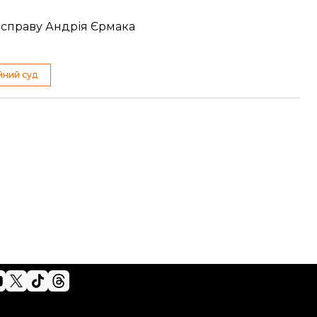
 справу Андрія Єрмака
йний суд