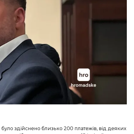
могли й протягом вихідних, але ВАКС перевіряє
ий збір коштів на заставу, 16 та 17 травня Андрій
 могли зібрати вже станом на вечір 15 травня, але
особливості роботи банківської системи, яка
було здійснено близько 200 платежів, від деяких