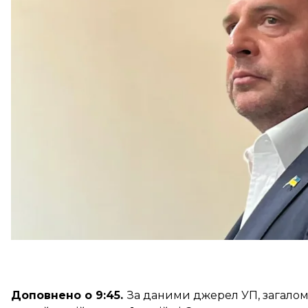
Поповнювати рахунок для внесення застави охочі 
наявність коштів у робочий день. Тож, попри активн
Єрмак провів у СІЗО.
Адвокат Єрмака, Ігор Фомін,
зазначав
, що всю суму
«ситуація стояла» через фінансовий моніторинг та 
«складно приймає» платежі.
Доповнено о 9:45.
За
даними
джерел УП, загалом 