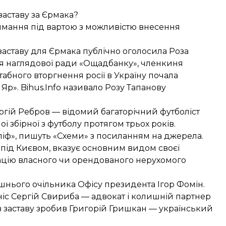
 заставу за Єрмака?
имання під вартою з можливістю внесення
 заставу для Єрмака
публічно оголосила
Роза
я наглядової ради «Ощадбанку», членкиня
абного вторгнення росії в Україну почала
р». Bihus.Info
називало
Розу Тапанову
ергій Ребров
— відомий багаторічний футболіст
ї збірної з футболу протягом трьох років.
ліф», пишуть «Схеми» з посиланням на джерела.
а під Києвом, вказує основним видом своєї
тацію власного чи орендованого нерухомого
нього очільника Офісу президента Ігор Фомін.
ніс Сергій Свириба — адвокат і колишній партнер
 в заставу зробив Григорій Гришкан — український