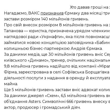
Хто давав гроші на
Нагадаємо, ВАКС
призначив
Єрмаку два місяці тр
застави розміром 140 мільйонів гривень.
Про свій внесок розміром 8 мільйонів гривень на
Тапанова — юристка, призначена урядом членкин
наглядової ради «Укрнафти», яка після повномасшт
займатися новою концепцією заповідника «Бабин Я
колишньою бізнес-партнеркою Андрія Єрмака.
За даними медіа, ще
30 мільйонів гривень вніс С
київського «Динамо», тренер, очільник національно
9,8 мільйона гривень
надійшло
від компанії «Міра
Фірма, зареєстрована в селі Софіївська Борщагівк
діяльності послуги з надання в оренду й експлуа
майна.
Ще 5 мільйонів гривень застави
вніс
адвокат колиш
За даними джерел «Схем», 6,5 мільйона гривень в
об’єднання Asters. Символічні 666 гривень внеску
актор, продюсер і громадський діяч.