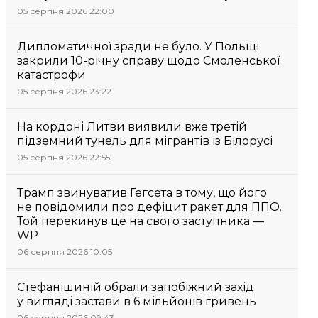
05 серпня 2026 22:00
Дипломатичної зради не було. У Польщі
закрили 10-річну справу щодо Смоленської
катастрофи
05 серпня 2026 23:22
На кордоні Литви виявили вже третій
підземний тунель для мігрантів із Білорусі
05 серпня 2026 22:55
Трамп звинуватив Гегсета в тому, що його
не повідомили про дефіцит ракет для ППО.
Той перекинув це на свого заступника —
WP
06 серпня 2026 10:05
Стефанішиній обрали запобіжний захід
у вигляді застави в 6 мільйонів гривень
06 серпня 2026 09:43