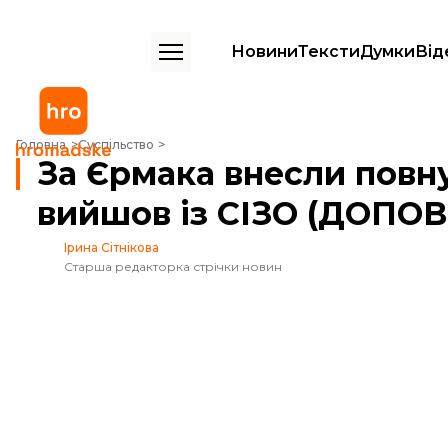
Новини
Тексти
Думки
Від
За Єрмака внесли повну суму застави, він уже вийшов із СІЗО (Д
Головна
Суспільство
За Єрмака внесли повну
вийшов із СІЗО (ДОПО
Ірина Сітнікова
Старша редакторка стрічки новин