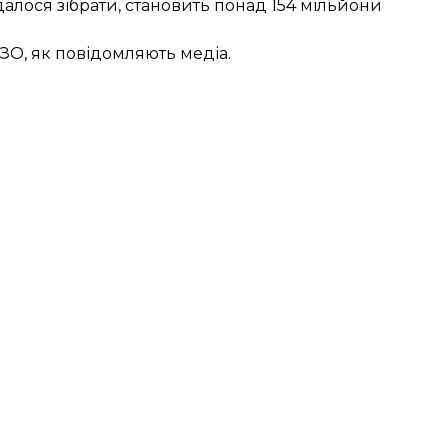
далося зібрати, становить понад 154 мільйони
ЗО, як повідомляють медіа.