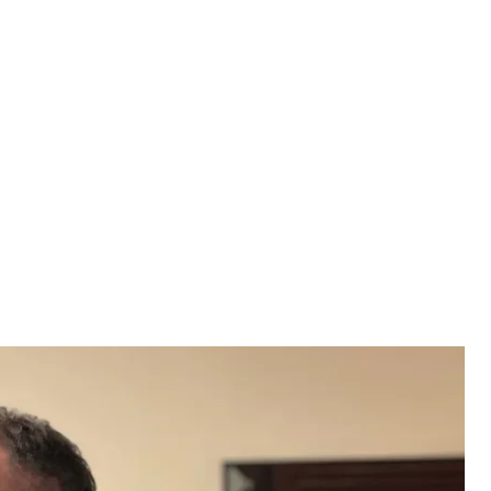
С, 12 травня 2026 року
ка / hromadske
Єрмака внесли повну необхідну суму — 140
пційному суді.