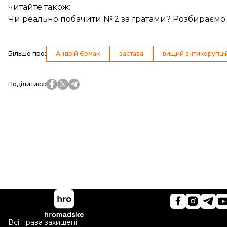
читайте також:
Чи реально побачити № 2 за ґратами? Розбираємо
Більше про
:
Андрій Єрмак
застава
вищий антикорупці
Поділитися
:
Всі права захищені: