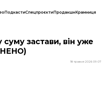
ео
Подкасти
Спецпроєкти
Продакшн
Крамниця
ОПОВНЕНО)
 суму застави, він уже
ВНЕНО)
18 травня 2026 09:07