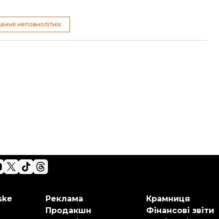
ення неповнолітніх
ske
Реклама
Крамниця
Продакшн
Фінансові звіти