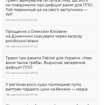
Трамп звинуватив Гегсета в тому, що його
не повідомили про дефіцит ракет для ППО.
Той перекинув це на свого заступника —
WP
06 серпня 2026 10:05
Прощання з Олексієм Юковим
на Донеччині скасували через загрозу
російської атаки
08 серпня 2026 07:23
Трамп про ракети Patriot для України: «Нам
вони також треба». Водночас заперечив
дефіцит ППО
07 серпня 2026 08:02
У регіонах росії, куди приїжджає путін,
раптово падають ціни на бензин — медіа
08 серпня 2026 07:54