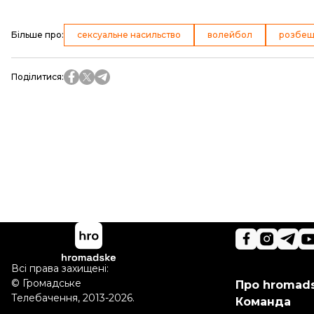
Більше про
:
сексуальне насильство
волейбол
розбещ
Поділитися
:
Всі права захищені:
©
Громадське
Про hromad
Телебачення
,
2013-2026.
Команда