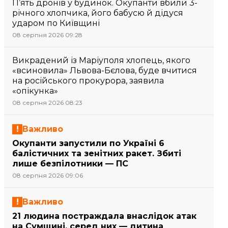
П’ять дронів у будинок. Окупанти вбили 3-
річного хлопчика, його бабусю й дідуся
ударом по Київщині
08 серпня 2026 09:28
Викрадений із Маріуполя хлопець, якого
«всиновила» Львова-Бєлова, буде вчитися
на російського прокурора, заявила
«опікунка»
08 серпня 2026 08:23
Важливо
Окупанти запустили по Україні 6
балістичних та зенітних ракет. Збиті
лише безпілотники — ПС
08 серпня 2026 09:06
Важливо
21 людина постраждала внаслідок атак
на Сумщині, серед них — дитина