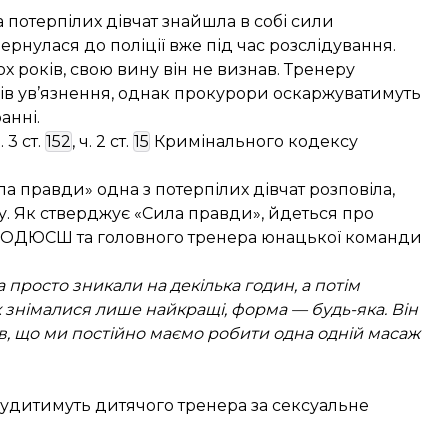
 потерпілих дівчат знайшла в собі сили
ернулася до поліції вже під час розслідування.
х років, свою вину він не визнав. Тренеру
ців ув’язнення, однак прокурори оскаржуватимуть
анні.
ч. 3 ст.
152
, ч. 2 ст.
15
Кримінального кодексу
ла правди» одна з потерпілих дівчат
розповіла
,
ку. Як стверджує «Сила правди», йдеться про
ВОДЮСШ та головного тренера юнацької команди
та просто зникали на декілька годин, а потім
х знімалися лише найкращі, форма — будь-яка. Він
в, що ми постійно маємо робити одна одній масаж
судитимуть дитячого тренера за сексуальне