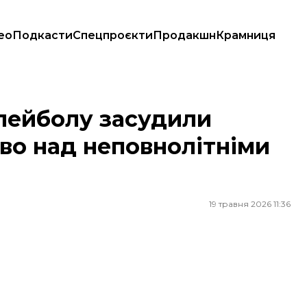
ео
Подкасти
Спецпроєкти
Продакшн
Крамниця
о над неповнолітніми спортсменками — ОГП
олейболу засудили
тво над неповнолітніми
19 травня 2026 11:36