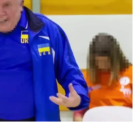
ра.
ловік, який працював головним тренером
і дії щодо дівчат, які займалися в нього
т, залякував їх виключенням із команди,
 кар’єри.