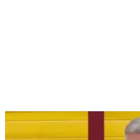
Засуджений за сексуальне нас
Скриншот / Офіс ген
На Волині до 7 років і 6 місяців засудили тренера
над неповнолітніми спортсменками. Раніше він 