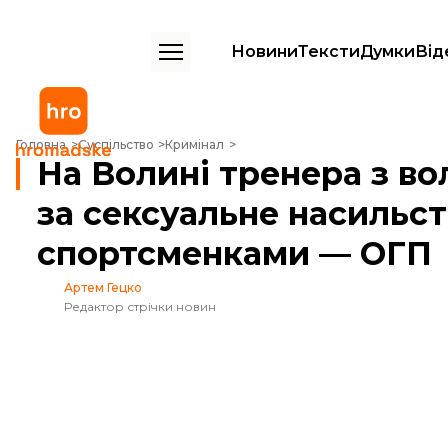
Новини
Тексти
Думки
Від
На Волині тренера з волейболу засудили за сексуальне насильств
Головна
Суспільство
Кримінал
На Волині тренера з в
за сексуальне насильс
спортсменками — ОГП
Артем Гецко
Редактор стрічки новин