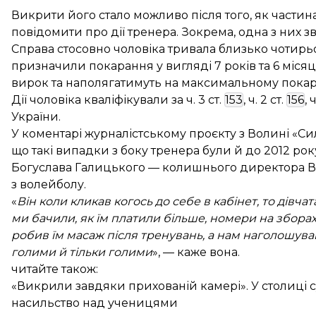
Викрити його стало можливо після того, як частина
повідомити про дії тренера. Зокрема, одна з них зв
Справа стосовно чоловіка тривала близько чотирьо
призначили покарання у вигляді 7 років та 6 міся
вирок та наполягатимуть на максимальному покар
Дії чоловіка кваліфікували за ч. 3 ст.
153
, ч. 2 ст.
156
, 
України.
У коментарі журналістському проєкту з Волині «Си
що такі випадки з боку тренера були й до 2012 ро
Богуслава Галицького — колишнього директора 
з волейболу.
«
Він коли кликав когось до себе в кабінет, то дівча
ми бачили, як їм платили більше, номери на збора
робив їм масаж після тренувань, а нам наголошува
голими й тільки голими
», — каже вона.
читайте також:
«Викрили завдяки прихованій камері». У столиці 
насильство над ученицями