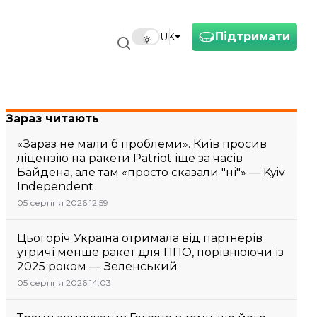
Підтримати
UK
Зараз читають
«Зараз не мали б проблеми». Київ просив
ліцензію на ракети Patriot іще за часів
Байдена, але там «просто сказали "ні"» — Kyiv
Independent
05 серпня 2026 12:59
Цьогоріч Україна отримала від партнерів
утричі менше ракет для ППО, порівнюючи із
2025 роком — Зеленський
05 серпня 2026 14:03