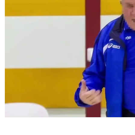
школу.
Про це
повідомили
в Офісі генерального прокуро
За даними слідства, протягом 2012–2021 років чо
юнацької команди, систематично вчиняв протиправн
волейболом.
Правоохоронці встановили, що він тиснув на дівча
недопуском до змагань та руйнуванням спортивної