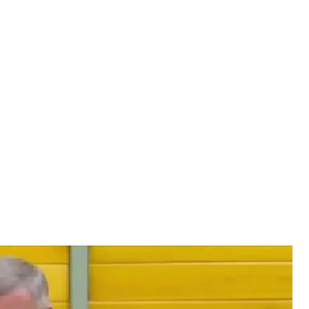
ильство тренер із волейболу
ерального прокурора
 з волейболу, який вчиняв сексуальне насильство
очолював Волинську дитячо-юнацьку спортивну