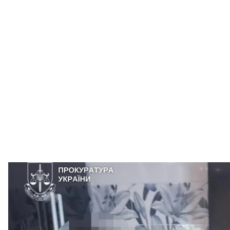
Підозрюваний у за
Офіс генп
Правоохоронці затримали підозрюваного в замаху 
Дніпропетровської області Гілала Ісаєва.
Про це
повідомили
в Офісі генерального прокуро