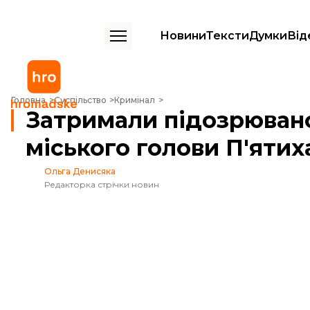
Новини
Тексти
Думки
Від
Затримали підозрюваного в замаху на вбивство міського голови П'я
Головна
Суспільство
Кримінал
Затримали підозрювано
міського голови П'ятих
Ольга Денисяка
Редакторка стрічки новин