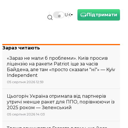
Підтримати
UK
Зараз читають
«Зараз не мали б проблеми». Київ просив
ліцензію на ракети Patriot іще за часів
Байдена, але там «просто сказали "ні"» — Kyiv
Independent
05 серпня 2026 12:59
Цьогоріч Україна отримала від партнерів
утричі менше ракет для ППО, порівнюючи із
2025 роком — Зеленський
05 серпня 2026 14:03