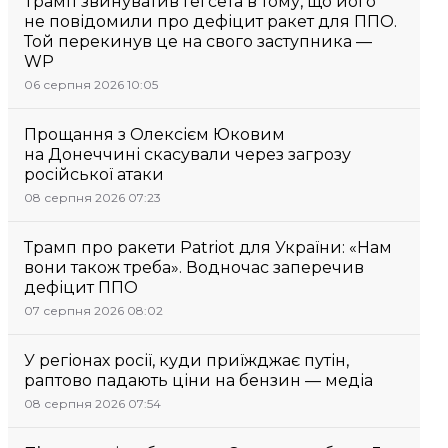
Трамп звинуватив Гегсета в тому, що його
не повідомили про дефіцит ракет для ППО.
Той перекинув це на свого заступника —
WP
06 серпня 2026 10:05
Прощання з Олексієм Юковим
на Донеччині скасували через загрозу
російської атаки
08 серпня 2026 07:23
Трамп про ракети Patriot для України: «Нам
вони також треба». Водночас заперечив
дефіцит ППО
07 серпня 2026 08:02
У регіонах росії, куди приїжджає путін,
раптово падають ціни на бензин — медіа
08 серпня 2026 07:54