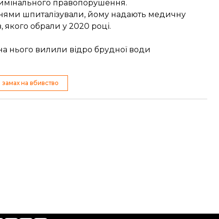
кримінального правопорушення.
ннями шпиталізували
, йому надають медичну
, якого обрали у 2020 році.
о на нього вилили відро брудної води
замах на вбивство