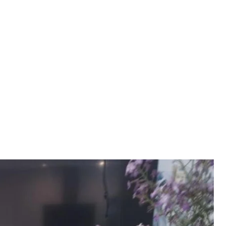
маху на вбивство
рокурора
на вбивство міського голови П’ятихаток
ра.