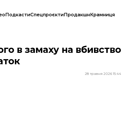
ео
Подкасти
Спецпроєкти
Продакшн
Крамниця
тихаток
го в замаху на вбивство
аток
28 травня 2026 15:44