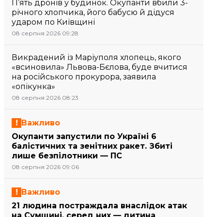
П’ять дронів у будинок. Окупанти вбили 3-
річного хлопчика, його бабусю й дідуся
ударом по Київщині
08 серпня 2026 09:28
Викрадений із Маріуполя хлопець, якого
«всиновила» Львова-Бєлова, буде вчитися
на російського прокурора, заявила
«опікунка»
08 серпня 2026 08:23
Важливо
Окупанти запустили по Україні 6
балістичних та зенітних ракет. Збиті
лише безпілотники — ПС
08 серпня 2026 09:06
Важливо
21 людина постраждала внаслідок атак
на Сумщині, серед них — дитина