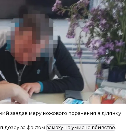
мер.
у будівлі П’ятихатської міської ради між
говорення питання щодо самовільного
аний завдав меру ножового поранення в ділянку
підозру за фактом
замаху на умисне вбивство
.