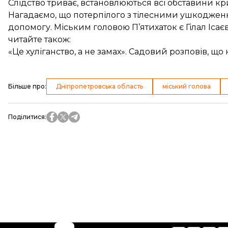
Слідство триває, встановлюються всі обставини 
Нагадаємо, що
потерпілого з тілесними ушкодже
допомогу. Міським головою П’ятихаток є Гілал Ісаєв
читайте також:
«Це хуліганство, а не замах». Садовий розповів, щ
Більше про
:
Дніпропетровська область
міський голова
Поділитися
: