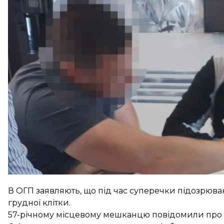
Підозрюваним виявився 57-річний місцевий фер
За даними слідства, 26 травня близько 10:40 поблиз
чоловіками виник словесний конфлікт під час об
використання комунальної власності.
В ОГП заявляють, що під час суперечки підозрюв
грудної клітки.
57-річному місцевому мешканцю повідомили про 