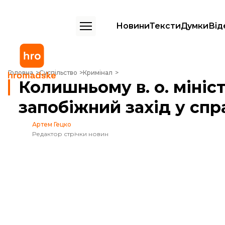
Новини
Тексти
Думки
Від
Колишньому в. о. міністра культури Карандєєву обрали запобіжний з
Головна
Суспільство
Кримінал
Колишньому в. о. мініс
запобіжний захід у спр
Артем Гецко
Редактор стрічки новин