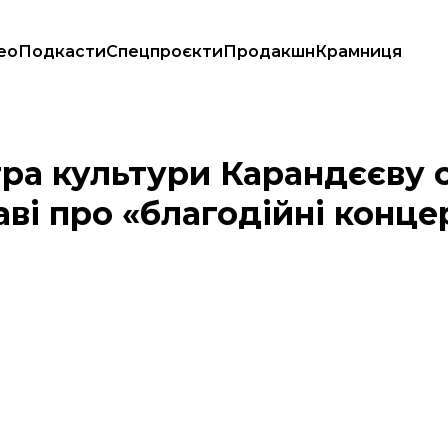
ео
Подкасти
Спецпроєкти
Продакшн
Крамниця
ахід у справі про «благодійні концерти»
тра культури Карандєєву 
аві про «благодійні конце