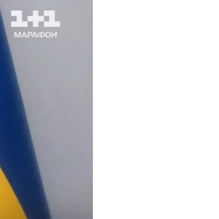
єв
ь у сприянні схемі
оскарження рішення