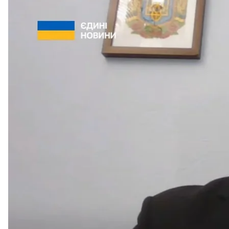
Колишній тимчасовий виконувач обов'я
Скриншо
Колишньому виконувачу обов’язків міністра культ
незаконного виїзду за кордон, обрали запобіжний 
Про це «Українській правді»
повідомили
в пресслу
Як зазначається, Печерський районний суд обрав 
Прокурори клопотали про цілодобовий домашній 
суду першої інстанції ухвалюватимуть після вивчен