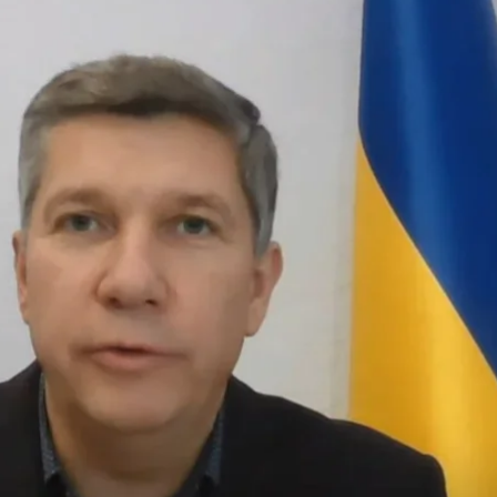
зків міністра культури та інформаційної політики Ростислав Карандє
т з етеру телемаратону «Єдині новини»
ури України Ростиславу Карандєєву, якого підозрюют
захід.
жбі Офісу генпрокурора.
за запобіжний захід
нічний домашній арешт.
арешт для Карандєєва. Тепер стосовно можливого 
ня повної ухвали суду.