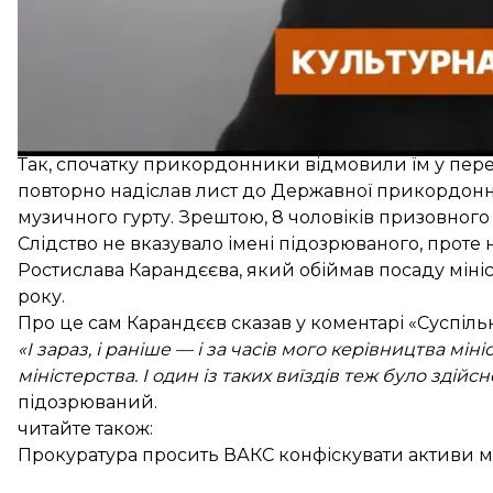
У ч
Нагадаємо, напередодні колишньому виконувачу об
підозру через сприяння схемі незаконного виїзду
За даними слідства, чоловіків «на папері» познача
хоча фактично музикою вони не займалися.
Так, спочатку прикордонники відмовили їм у пере
повторно надіслав лист до Державної прикордонн
музичного гурту. Зрештою, 8 чоловіків призовного 
Слідство не вказувало імені підозрюваного, прот
Ростислава Карандєєва, який обіймав посаду мініс
року.
Про це сам Карандєєв
сказав
у коментарі «Суспіль
«І зараз, і раніше — і за часів мого керівництва 
міністерства. І один із таких виїздів теж було зді
підозрюваний.
читайте також:
Прокуратура просить ВАКС конфіскувати активи м