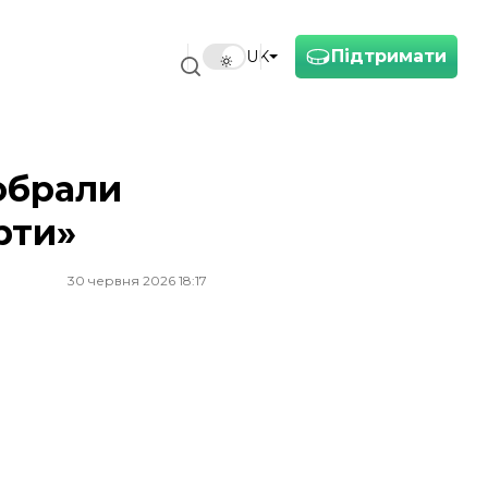
Підтримати
UK
обрали
рти»
30 червня 2026 18:17