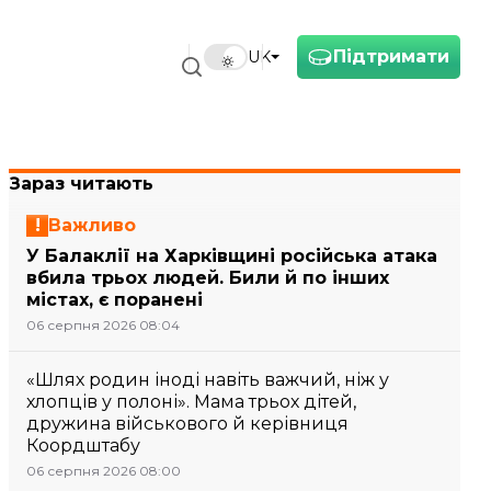
Підтримати
UK
Зараз читають
Важливо
У Балаклії на Харківщині російська атака
вбила трьох людей. Били й по інших
містах, є поранені
06 серпня 2026 08:04
«Шлях родин іноді навіть важчий, ніж у
хлопців у полоні». Мама трьох дітей,
дружина військового й керівниця
Коордштабу
06 серпня 2026 08:00