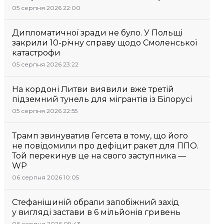
05 серпня 2026 22:00
Дипломатичної зради не було. У Польщі
закрили 10-річну справу щодо Смоленської
катастрофи
05 серпня 2026 23:22
На кордоні Литви виявили вже третій
підземний тунель для мігрантів із Білорусі
05 серпня 2026 22:55
Трамп звинуватив Гегсета в тому, що його
не повідомили про дефіцит ракет для ППО.
Той перекинув це на свого заступника —
WP
06 серпня 2026 10:05
Стефанішиній обрали запобіжний захід
у вигляді застави в 6 мільйонів гривень
06 серпня 2026 09:43