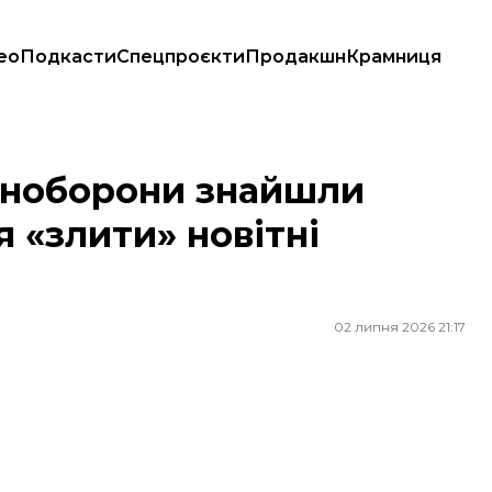
ео
Подкасти
Спецпроєкти
Продакшн
Крамниця
«злити» новітні розробки — СБУ
Міноборони знайшли
я «злити» новітні
02 липня 2026 21:17