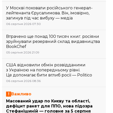
У Москві поховали російського генерал-
лейтенанта Єрусалимова. Він, імовірно,
загинув під час вибуху — медіа
06 серпня 2026 07:30
Втрачено ще понад 100 тисяч книг. росіяни
зруйнували резервний склад видавництва
BookChef
05 серпня 2026 21:09
США відновили обмін розвідданими
з Україною на попередньому рівні.
Це допомагає бити вглиб росії — Politico
06 серпня 2026 08:36
Важливо
Масований удар по Києву та області,
дефіцит ракет для ППО, нова підозра
Стефанішиній — головне за 5 серпня