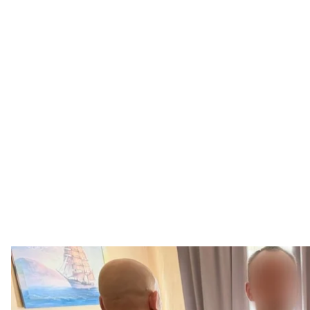
Затримани
Одеська обласн
Військова контррозвідка Служби безпеки заявила 
який шпигував в одній із провідних академій Мін