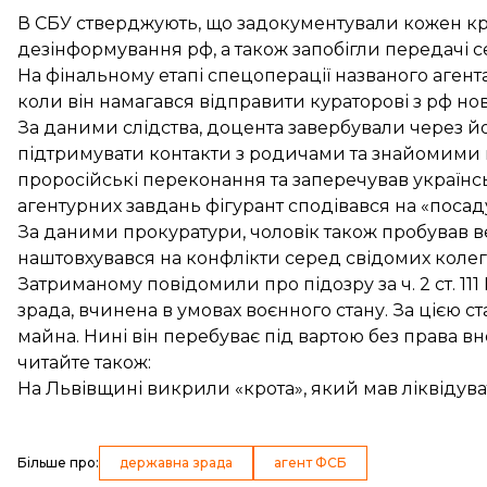
В СБУ стверджують, що задокументували кожен кр
дезінформування рф, а також запобігли передачі с
На фінальному етапі спецоперації названого агент
коли він намагався відправити кураторові з рф но
За даними слідства, доцента завербували через йо
підтримувати контакти з родичами та знайомими в 
проросійські переконання та заперечував українсь
агентурних завдань фігурант сподівався на «посаду
За даними прокуратури, чоловік також пробував вес
наштовхувався на конфлікти серед свідомих колег
Затриманому повідомили про підозру за ч. 2 ст. 1
зрада, вчинена в умовах воєнного стану. За цією с
майна. Нині він перебуває під вартою без права вн
читайте також:
На Львівщині викрили «крота», який мав ліквідув
Більше про
:
державна зрада
агент ФСБ