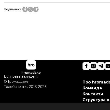
Поділитися
:
Всі права захищені:
©
Громадське
Про hromad
Телебачення
,
2013-2026.
Команда
Контакти
Структура в