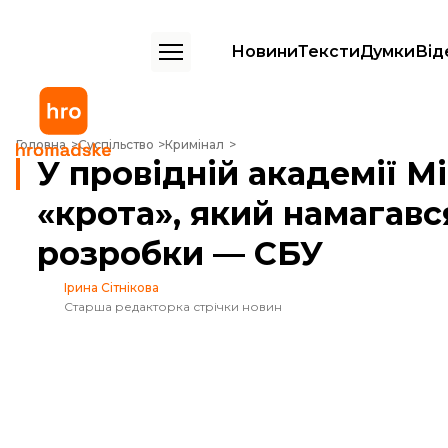
Новини
Тексти
Думки
Від
У провідній академії Міноборони знайшли «крота», який намагався 
Головна
Суспільство
Кримінал
У провідній академії 
«крота», який намагавс
розробки — СБУ
Ірина Сітнікова
Старша редакторка стрічки новин