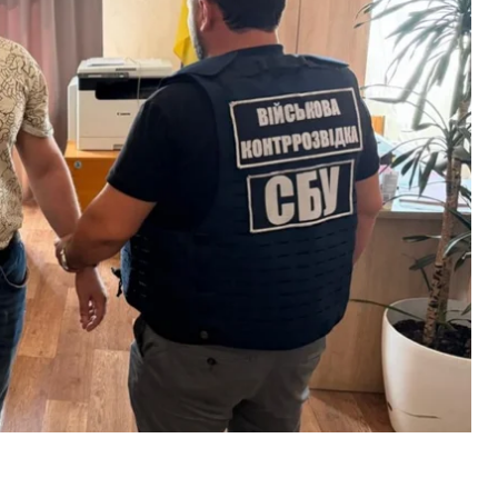
еська обласна прокуратура
.
розвідки був доцент наукового центру, який мав
 таємно». На замовлення росіян він копіював
ударні дрони Сил оборони.
цінював розробки українських виробників, які
тивними й непридатними до використання