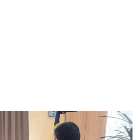
й доцент
а прокуратура
про викриття «надважливого для рф агента»,
оборони України.