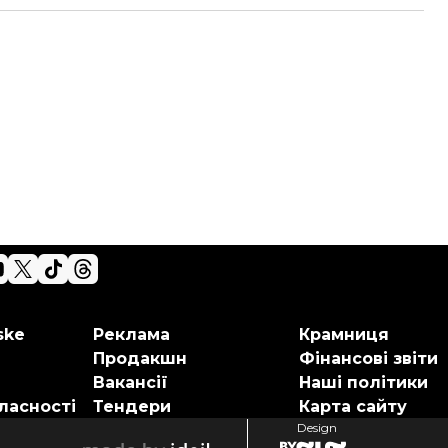
ske
Реклама
Крамниця
Продакшн
Фінансові звіти
Вакансії
Наші політики
ласності
Тендери
Карта сайту
Design