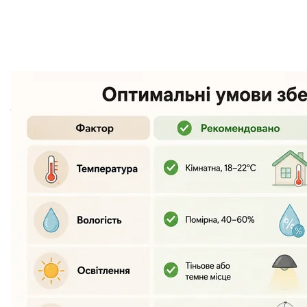
Ідеальне місце — туалетний столик або полиця у сп
зберігаєте перуку в шафі, стежте, щоб вона не ле
та сплющує об'єм волосся.
Підготовка до зберігання: що зроб
Правильне зберігання починається ще до того, як 
підготовчих кроків суттєво подовжать її термін слу
Перш ніж прибрати перуку на зберігання, виконайте
Акуратно розплутайте волосся спеціальним гребін
поступово просуваючись до коренів.
Якщо перука забруднена, помийте її відповідним 
природним шляхом — ніколи не зберігайте вологу
Після висихання злегка розчешіть і надайте форм
використання.
Якщо плануєте тривале зберігання, злегка обпри