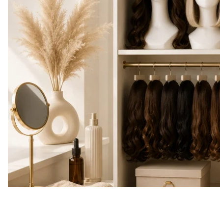
втрачає еластичність.
Хороша новина полягає в тому, що правильний дог
багато часу. Кілька простих звичок і мінімальний н
первісний вигляд набагато довше. Незалежно від т
особливих подій, підхід до зберігання однаковий: а
правильна форма.
Якщо ви нещодавно придбали перуку онлайн
htt
зробити, варто відразу підготувати місце для збері
майбутньому.
Манекен або підс
Найкращий спосіб зберігати перуку — на спеціаль
форму шапочки й запобігають деформації волосся.
зберігає свою природну посадку й залишається г
коригування.
Підставки бувають двох типів: