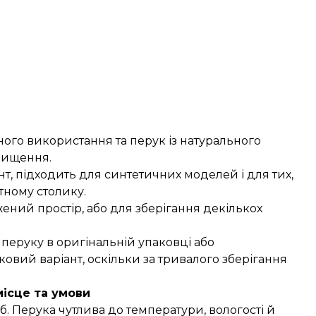
го використання та перук із натурального
 чищення.
т, підходить для синтетичних моделей і для тих,
тному столику.
ений простір, або для зберігання декількох
перуку в оригінальній упаковці або
овий варіант, оскільки за тривалого зберігання
місце та умови
іб. Перука чутлива до температури, вологості й