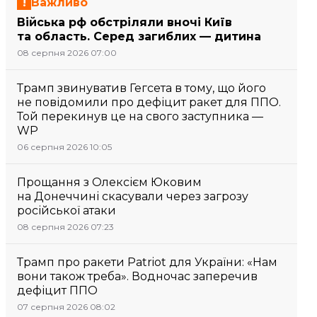
Важливо
Війська рф обстріляли вночі Київ
та область. Серед загиблих — дитина
08 серпня 2026 07:00
Трамп звинуватив Гегсета в тому, що його
не повідомили про дефіцит ракет для ППО.
Той перекинув це на свого заступника —
WP
06 серпня 2026 10:05
Прощання з Олексієм Юковим
на Донеччині скасували через загрозу
російської атаки
08 серпня 2026 07:23
Трамп про ракети Patriot для України: «Нам
вони також треба». Водночас заперечив
дефіцит ППО
07 серпня 2026 08:02