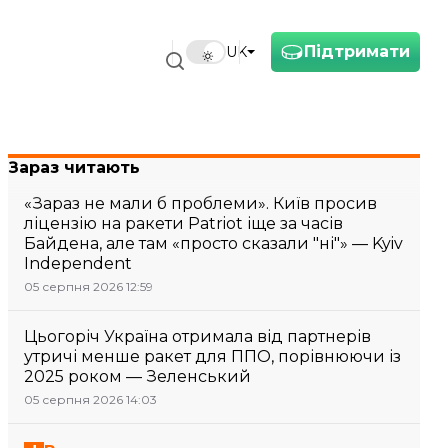
Підтримати
UK
Зараз читають
«Зараз не мали б проблеми». Київ просив
ліцензію на ракети Patriot іще за часів
Байдена, але там «просто сказали "ні"» — Kyiv
Independent
05 серпня 2026 12:59
Цьогоріч Україна отримала від партнерів
утричі менше ракет для ППО, порівнюючи із
2025 роком — Зеленський
05 серпня 2026 14:03