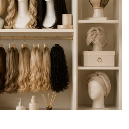
ляд не потребує ні складних пристосувань, ні
абір аксесуарів — і ваша перука зберігатиме
ого, носите ви її щодня чи лише під час
куратність, захист від зовнішніх впливів і
ps://wiglux24.com.ua/
або тільки плануєте це
гання. Це заощадить і гроші, і нерви в
тавка: що обрати
ному манекені або підставці. Вони підтримують
 Манекен імітує форму голови, тому перука
отовою до використання без додаткового