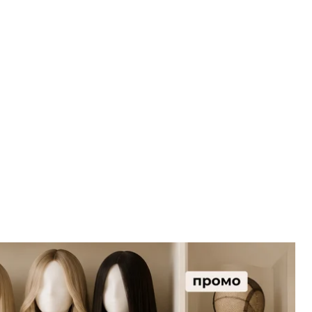
д час носіння, а й у момент відпочинку. Саме те,
ачає, скільки вона прослужить і наскільки
ильне зберігання — найпоширеніша причина
рма деформується, а шапочка розтягується або