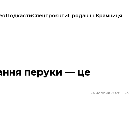
ео
Подкасти
Спецпроєкти
Продакшн
Крамниця
ання перуки — це
24 червня 2026 11:23