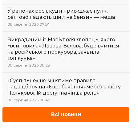
У регіонах росії, куди приїжджає путін,
раптово падають ціни на бензин — медіа
08 серпня 2026 07:54
Викрадений із Маріуполя хлопець, якого
«всиновила» Львова-Бєлова, буде вчитися
на російського прокурора, заявила
«опікунка»
08 серпня 2026 08:23
«Суспільне» не мінятиме правила
нацвідбору на «Євробачення» через скаргу
Полякової. Їй доступна «інша роль»
08 серпня 2026 08:48
Всі новини