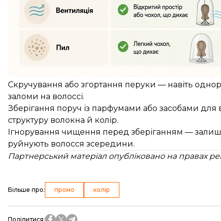
щоб зберегти м'якість волокна.
Поширені помилк
Навіть ті, хто давно користується перуками, інод
служби виробу. Знати про них наперед — найкращи
Найчастіші помилки під час зберігання перуки вд
Зберігання на спинці стільця або дверній ручці 
розтягує волосся в одному напрямку.
Скручування або згортання перуки — навіть одно
заломи на волоссі.
Зберігання поруч із парфумами або засобами для 
структуру волокна й колір.
Ігнорування чищення перед зберіганням — залишки 
руйнують волосся зсередини.
Партнерський матеріал опубліковано на правах р
Більше про
:
промо
колір
Поділитися
: