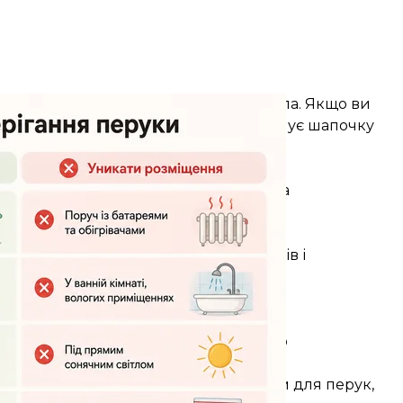
альні подалі від вікна та джерел тепла. Якщо ви
жала під стопками одягу — тиск деформує шапочку
ити перед тим, як відкласти перуку
ви поклали перуку на манекен. Кілька
жби.
 такі дії:
цем або пальцями, починаючи з кінців і
шампунем і дайте повністю висохнути
 перуку.
у — це збереже укладку до наступного
скайте волосся спреєм-кондиціонером для перук,