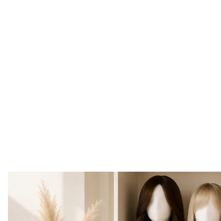
Перука — це виріб, який потребує уваги не лише пі
як ви зберігаєте перуку між використаннями, визн
доглянутий вигляд матиме кожного разу. Неправ
передчасного зношення: волосся заплутується, фо