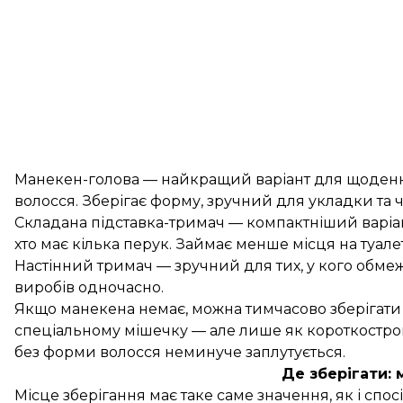
Манекен-голова — найкращий варіант для щоденно
волосся. Зберігає форму, зручний для укладки та
Складана підставка-тримач — компактніший варіан
хто має кілька перук. Займає менше місця на туале
Настінний тримач — зручний для тих, у кого обмеж
виробів одночасно.
Якщо манекена немає, можна тимчасово зберігати 
спеціальному мішечку — але лише як короткострок
без форми волосся неминуче заплутується.
Де зберігати: 
Місце зберігання має таке саме значення, як і спос