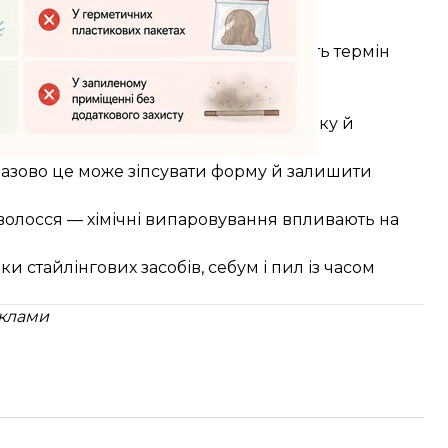
и при зберіганні
і припускаються помилок, що скорочують термін
й спосіб їх уникнути.
ома:
— нерівномірний тиск деформує шапочку й
разово це може зіпсувати форму й залишити
волосся — хімічні випаровування впливають на
стайлінгових засобів, себум і пил із часом
еклами