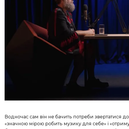
не заперечує його. На думку музиканта, ШІ продов
як не можна було зробити з винаходом парового д
«Усі розумні люди, притомні люди розуміють, що п
Хочемо ми цього чи ні. Так влаштоване людство з
марнославством, з нашою лінню, з нашим абстра
Водночас сам він не бачить потреби звертатися до 
«значною мірою робить музику для себе» і «отрим