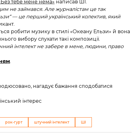
«Без тебе мене нема»
написав ШІ.
і цим не займався. Але журналістам це так
Ельзи“ — це перший український колектив, який
икант.
ься робити музику в стилі «Океану Ельзи» й вона
нього вибору слухати такі композиції.
чний інтелект не забере в мене, людини, право
ням
.
спродюсовано, нагадує бажання сподобатися
аїнський інтерес
рок-гурт
штучний інтелект
ШІ