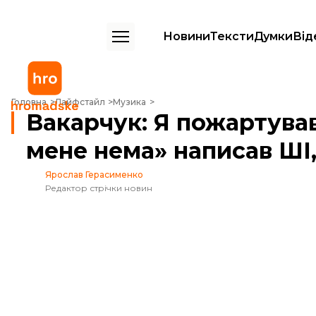
Новини
Тексти
Думки
Від
Вакарчук: Я пожартував, що пісню «Без тебе мене нема» написав ШІ,
Головна
Лайфстайл
Музика
Вакарчук: Я пожартував
мене нема» написав ШІ,
Ярослав Герасименко
Редактор стрічки новин