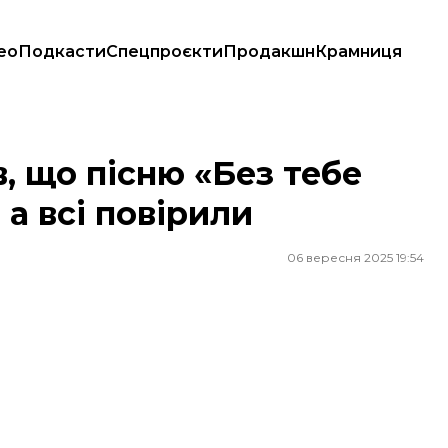
ео
Подкасти
Спецпроєкти
Продакшн
Крамниця
 а всі повірили
, що пісню «Без тебе
 а всі повірили
06 вересня 2025 19:54