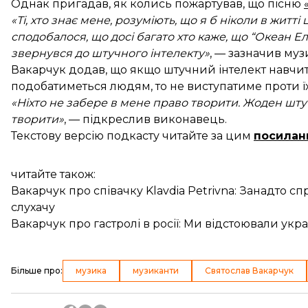
Однак пригадав, як колись пожартував, що пісню
«Ті, хто знає мене, розуміють, що я б ніколи в житт
сподобалося, що досі багато хто каже, що “Океан 
звернувся до штучного інтелекту»
, — зазначив муз
Вакарчук додав, що якщо штучний інтелект навчит
подобатиметься людям, то не виступатиме проти їх
«Ніхто не забере в мене право творити. Жоден шту
творити»
, — підкреслив виконавець.
Текстову версію подкасту читайте за цим
посилан
читайте також:
Вакарчук про співачку Klavdia Petrivna: Занадто 
слухачу
Вакарчук про гастролі в росії: Ми відстоювали укр
Більше про
:
музика
музиканти
Святослав Вакарчук