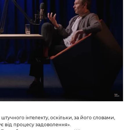
жить розвиватися й «нічого з цим не зробити,
вигуна або електрики».
рогрес рухає нами, а не ми рухаємо прогресом.
 нашою любов’ю до вдосконалення, з нашим
ктним мисленням»
, — зазначив музикант.
штучного інтелекту, оскільки, за його словами,
ує від процесу задоволення».