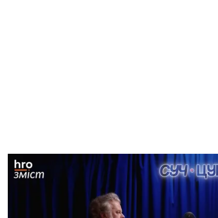
Музикант Святослав Вакарчук разом із ведучим Ал
Скри
Музикант Святослав Вакарчук заявив, що штучний і
Про це лідер гурту «Океан Ельзи»
розповів
у подка
Водночас Вакарчук наголосив, що «серйозно» стави