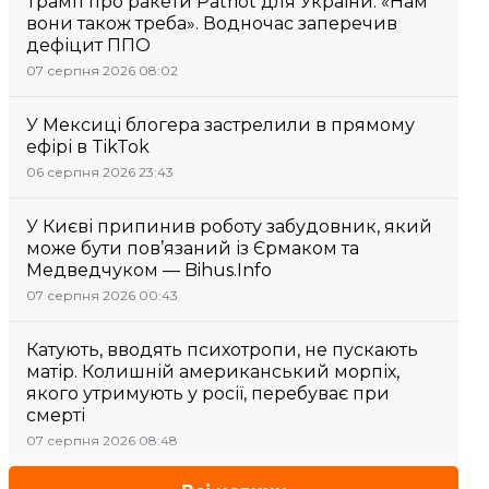
Трамп про ракети Patriot для України: «Нам
вони також треба». Водночас заперечив
дефіцит ППО
07 серпня 2026 08:02
У Мексиці блогера застрелили в прямому
ефірі в TikTok
06 серпня 2026 23:43
У Києві припинив роботу забудовник, який
може бути пов’язаний із Єрмаком та
Медведчуком — Bihus.Info
07 серпня 2026 00:43
Катують, вводять психотропи, не пускають
матір. Колишній американський морпіх,
якого утримують у росії, перебуває при
смерті
07 серпня 2026 08:48