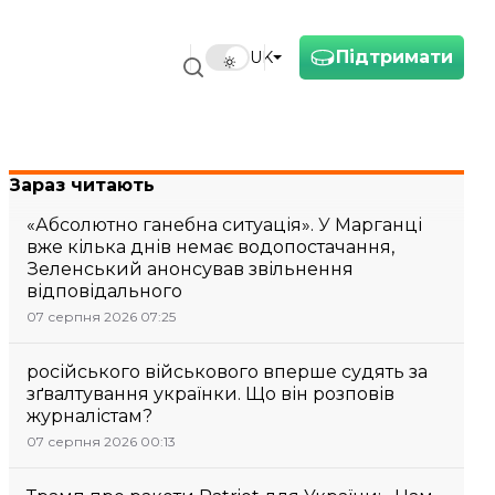
Підтримати
UK
Зараз читають
«Абсолютно ганебна ситуація». У Марганці
вже кілька днів немає водопостачання,
Зеленський анонсував звільнення
відповідального
07 серпня 2026 07:25
російського військового вперше судять за
зґвалтування українки. Що він розповів
журналістам?
07 серпня 2026 00:13