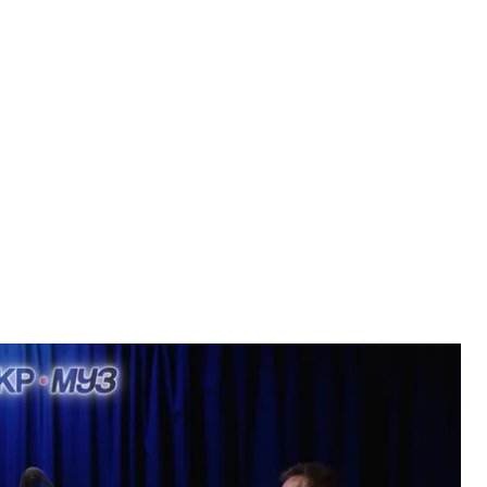
ьбертом Цукренком під час подкасту «СучЦукрМуз»
ншот
нтелект не забере в нього права творити.
сті «СучЦукрМуз» на «hromadske.зміст».
ться до поняття «штучний інтелект» і