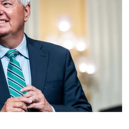
ятолою Алі Хаменеї — релігійним нацистом, чиї
, за словами американського сенатора, хоче
абравши «країни, які йому не належать».
нитися. […] Тож, путіне, твоя черга близько:
 політики та міжнародної дипломатії, і він надере