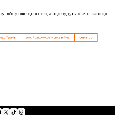
 війну вже цьогоріч, якщо будуть значні санкції
льд Трамп
російсько-українська війна
сенатор