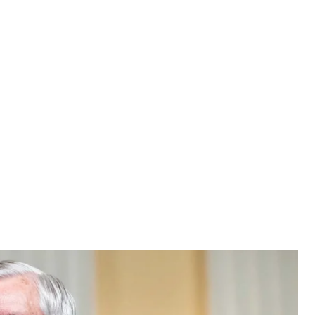
Ліндсі Грем
ndsey Graham
 сенатор Ліндсі Грем заявив, що президент США
ну, схваливши його законопроєкт.