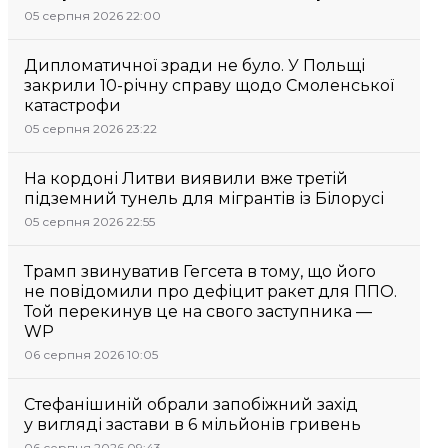
05 серпня 2026 22:00
Дипломатичної зради не було. У Польщі
закрили 10-річну справу щодо Смоленської
катастрофи
05 серпня 2026 23:22
На кордоні Литви виявили вже третій
підземний тунель для мігрантів із Білорусі
05 серпня 2026 22:55
Трамп звинуватив Гегсета в тому, що його
не повідомили про дефіцит ракет для ППО.
Той перекинув це на свого заступника —
WP
06 серпня 2026 10:05
Стефанішиній обрали запобіжний захід
у вигляді застави в 6 мільйонів гривень
06 серпня 2026 09:43