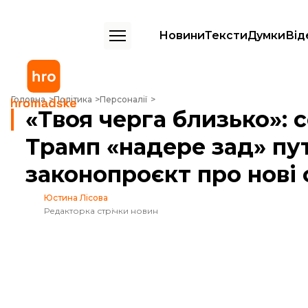
Новини
Тексти
Думки
Від
«Твоя черга близько»: сенатор Грем обіцяє, що Трамп «надере зад» 
Головна
Політика
Персоналії
«Твоя черга близько»: 
Трамп «надере зад» пу
законопроєкт про нові 
Юстина Лісова
Редакторка стрічки новин