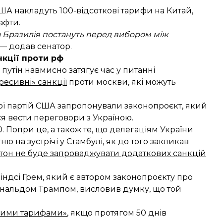
США накладуть 100-відсоткові тарифи на Китай,
афти.
 та Бразилія постануть перед вибором між
 — додав сенатор.
нкції проти рф
путін навмисно затягує час у питанні
ресивні» санкції
проти москви, які можуть
ної партій США запропонували законопроєкт, який
ся вести переговори з Україною.
. Попри це, а також те, що делегаціям України
 на зустрічі у Стамбулі, як до того закликав
он не буде запроваджувати додаткових санкцій
індсі Грем, який є автором законопроєкту про
Дональдом Трампом, висловив думку, що той
рими тарифами»
, якщо протягом 50 днів