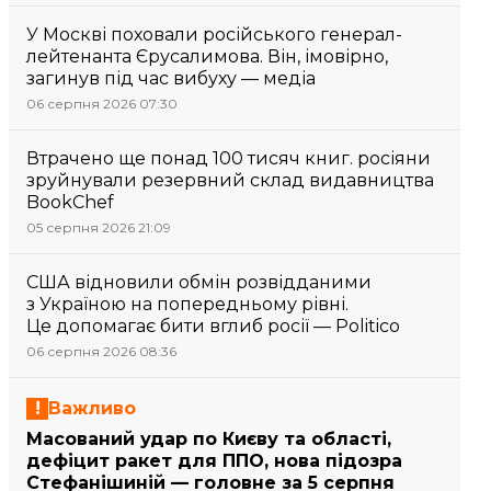
У Москві поховали російського генерал-
лейтенанта Єрусалимова. Він, імовірно,
загинув під час вибуху — медіа
06 серпня 2026 07:30
Втрачено ще понад 100 тисяч книг. росіяни
зруйнували резервний склад видавництва
BookChef
05 серпня 2026 21:09
США відновили обмін розвідданими
з Україною на попередньому рівні.
Це допомагає бити вглиб росії — Politico
06 серпня 2026 08:36
Важливо
Масований удар по Києву та області,
дефіцит ракет для ППО, нова підозра
Стефанішиній — головне за 5 серпня