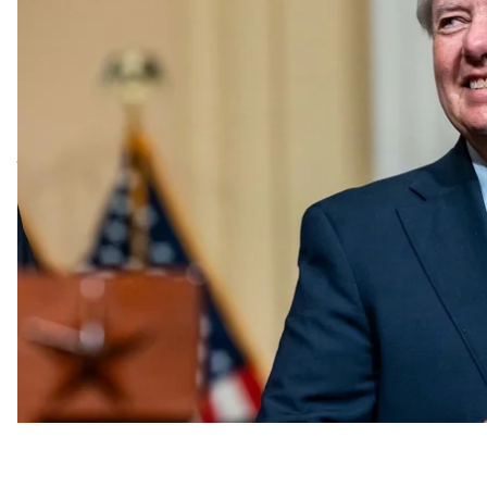
Про це він
сказав
в ефірі Fox News.
Грем порівняв путіна з верховним лідером Ірану а
ядерні амбіції було знищено. російський лідер же
відновити Радянський Союз і російську імперію, з
«Він не зупиниться, поки хтось не змусить його зупи
Дональд Трамп — це
Скотті Шеффлер
американської
тобі зад»
, — сказав Грем.