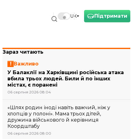
Підтримати
UK
Зараз читають
Важливо
У Балаклії на Харківщині російська атака
вбила трьох людей. Били й по інших
містах, є поранені
06 серпня 2026 08:04
«Шлях родин іноді навіть важчий, ніж у
хлопців у полоні». Мама трьох дітей,
дружина військового й керівниця
Коордштабу
06 серпня 2026 08:00