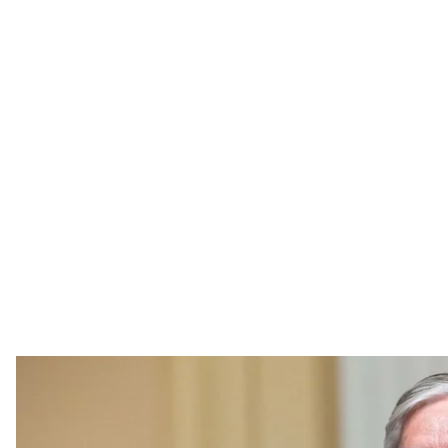
Сенатор США 
Facebook / Li
Автор законопроєкту про нові санкції проти росії
«надере зад» російському лідеру володимиру путі