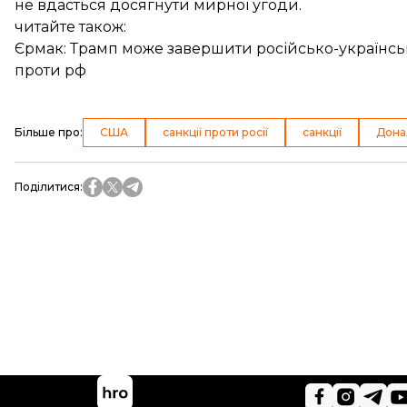
не вдасться досягнути мирної угоди.
читайте також:
Єрмак: Трамп може завершити російсько-українську
проти рф
Більше про
:
США
санкції проти росії
санкції
Дона
Поділитися
: