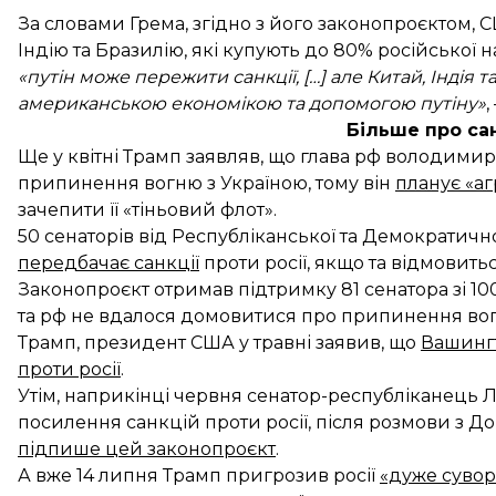
За словами Грема, згідно з його законопроєктом, 
Індію та Бразилію, які купують до 80% російської н
«путін може пережити санкції, […] але Китай, Індія
американською економікою та допомогою путіну»
,
Більше про са
Ще у квітні Трамп заявляв, що глава рф володимир 
припинення вогню з Україною, тому він
планує «аг
зачепити її «тіньовий флот».
50 сенаторів від Республіканської та Демократич
передбачає санкції
проти росії, якщо та відмовить
Законопроєкт отримав підтримку 81 сенатора зі 100
та рф не вдалося домовитися про припинення вогню
Трамп, президент США у травні заявив, що
Вашингт
проти росії
.
Утім, наприкінці червня сенатор-республіканець Л
посилення санкцій проти росії, після розмови з 
підпише цей законопроєкт
.
А вже 14 липня Трамп пригрозив росії
«дуже суво