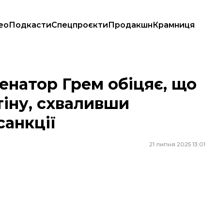
ео
Подкасти
Спецпроєкти
Продакшн
Крамниця
путіну, схваливши законопроєкт про нові санкції
сенатор Грем обіцяє, що
тіну, схваливши
санкції
21 липня 2025 13:01