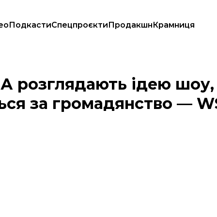
ео
Подкасти
Спецпроєкти
Продакшн
Крамниця
гатимуться за громадянство — WSJ
ША розглядають ідею шоу,
ься за громадянство — W