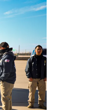
очинів
у змаганні між
нтом із Канади. Раніше
анським
я в різних конкурсах,
ак, що “програв — і