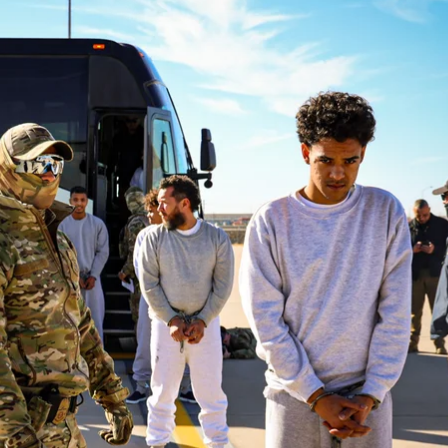
ої безпеки США депортує іммігрантів, яких звинуватили у скоєнні зл
book / Department of Homeland Security
участь у телевізійному шоу, сенс якого полягатиме 
а речницю департаменту Трішу Маклафлін.
ого реаліті-шоу Робом Ворсофом, який сам є іммігра
містичною і «відзначати те, що означає бути америк
грами для іммігрантів». Натомість вони змагатимутьс
ас учасниками не загрожуватиме депортація:
«Це не т