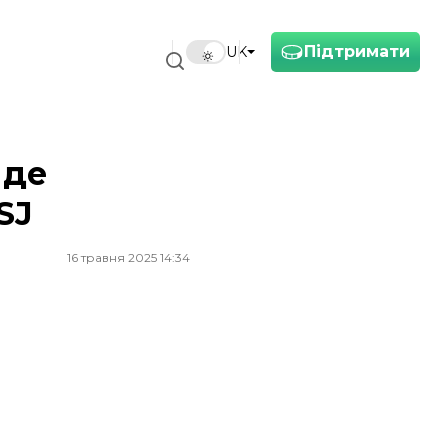
Підтримати
UK
 де
SJ
16 травня 2025 14:34