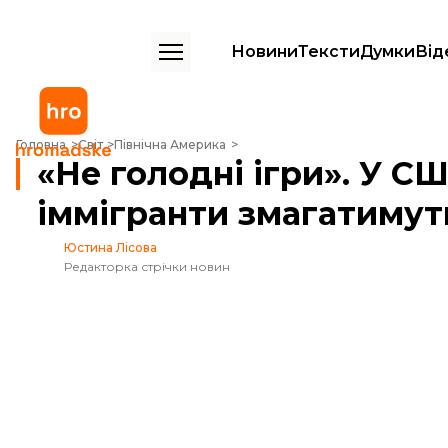
Новини
Тексти
Думки
Від
«Не голодні ігри». У США розглядають ідею шоу, де іммігранти зма
Головна
Світ
Північна Америка
«Не голодні ігри». У С
іммігранти змагатимут
Юстина Лісова
Редакторка стрічки новин