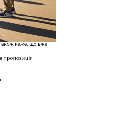
звернення до
 також каже, що вже
а пропозиція
а