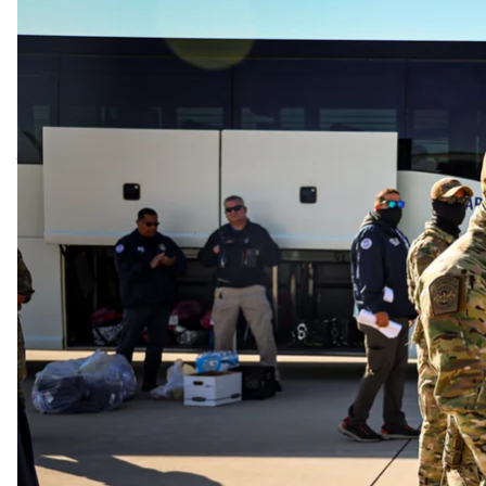
Ілюстративне фото. Департамент національн
Face
Департамент національної безпеки США може взяти 
іммігрантами за американське громадянство.
Про це
пише
Wall Street Journal із посиланням н
Вона розповіла, що спілкувалася з продюсером так
той пояснював, що ця телепрограма має бути опти
громадянином», пише WSJ.
За його словами, реаліті-шоу не буде «голодними і
зокрема, можливо, з історії США та науки. Водноч
тебе відправляють на кораблі з країни”»
.