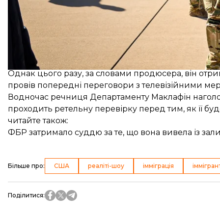
Створити таке шоу Ворсоф хотів ще за президентс
Департаменту національної безпеки, тоді проєкт н
Однак цього разу, за словами продюсера, він отри
провів попередні переговори з телевізійними ме
Водночас речниця Департаменту Маклафін наголос
проходить ретельну перевірку перед тим, як її буд
читайте також:
ФБР затримало суддю за те, що вона вивела із зали
Більше про
:
США
реаліті-шоу
імміграція
іммігран
Поділитися
: