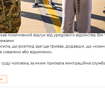
тва Барака Обами та Джо Байдена, але, попри його 
е реалізували.
мав позитивний відгук від урядового відомства. Він
режами.
ила, що розгляд ідеї ще триває, додавши, що «кожн
е схвалено або відхилено».
 суду чоловіка, за яким приїхала імміграційна служб
ти