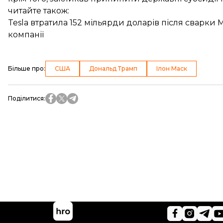
читайте також:
Tesla втратила 152 мільярди доларів після сварки М
компанії
Більше про
:
США
Дональд Трамп
Ілон Маск
Поділитися
: