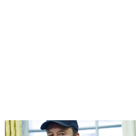
Президент США Дональд Трамп та американський мільярде
Aaron Schwartz/CNP/Bloo