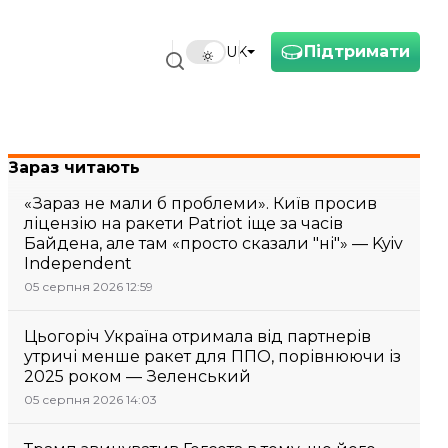
Підтримати
UK
)
Зараз читають
«Зараз не мали б проблеми». Київ просив
ліцензію на ракети Patriot іще за часів
Байдена, але там «просто сказали "ні"» — Kyiv
Independent
05 серпня 2026 12:59
Цьогоріч Україна отримала від партнерів
утричі менше ракет для ППО, порівнюючи із
2025 роком — Зеленський
05 серпня 2026 14:03