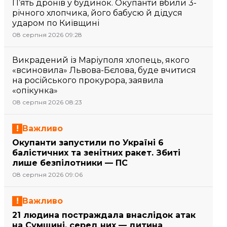
П’ять дронів у будинок. Окупанти вбили 3-
річного хлопчика, його бабусю й дідуся
ударом по Київщині
08 серпня 2026 09:28
Викрадений із Маріуполя хлопець, якого
«всиновила» Львова-Бєлова, буде вчитися
на російського прокурора, заявила
«опікунка»
08 серпня 2026 08:23
Важливо
Окупанти запустили по Україні 6
балістичних та зенітних ракет. Збиті
лише безпілотники — ПС
08 серпня 2026 09:06
Важливо
21 людина постраждала внаслідок атак
на Сумщині, серед них — дитина