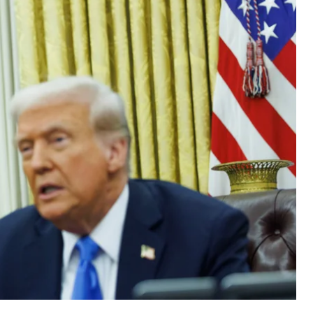
цію про те, що планує провести телефонну
чного конфлікту.
o.
обітники Білого дому після того, як переконали
щоб уникнути загострення конфлікту.
вав публічну сварку з Ілоном Маском:
«Усе гаразд…