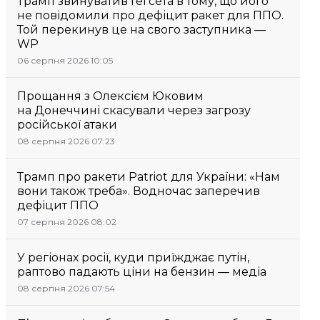
Трамп звинуватив Гегсета в тому, що його
не повідомили про дефіцит ракет для ППО.
Той перекинув це на свого заступника —
WP
06 серпня 2026 10:05
Прощання з Олексієм Юковим
на Донеччині скасували через загрозу
російської атаки
08 серпня 2026 07:23
Трамп про ракети Patriot для України: «Нам
вони також треба». Водночас заперечив
дефіцит ППО
07 серпня 2026 08:02
У регіонах росії, куди приїжджає путін,
раптово падають ціни на бензин — медіа
08 серпня 2026 07:54