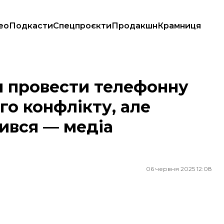
ео
Подкасти
Спецпроєкти
Продакшн
Крамниця
чного конфлікту, але президент США відмовився — медіа (ДОПОВНЕНО
и провести телефонну
го конфлікту, але
ився — медіа
06 червня 2025 12:08