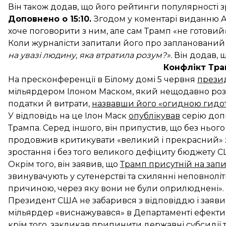
Він також додав, що його рейтинги популярності з
Доповнено о 15:10.
Згодом у коментарі виданню 
хоче поговорити з ним, але сам Трамп «не готовий
Коли журналісти запитали його про запланований 
на увазі людину, яка втратила розум?».
Він додав, щ
Конфлікт Тра
На пресконференції в Білому домі 5 червня
прези
мільярдером Ілоном Маском, який нещодавно ро
податки й витрати,
назвавши його «огидною гидо
У відповідь на це Ілон Маск
опублікував
серію допи
Трампа. Серед іншого, він припустив, що без ньог
продовжив критикувати «великий і прекрасний» з
зростання і без того великого дефіциту бюджету С
Окрім того, він заявив, що
Трамп присутній на запи
звинувачують у сутенерстві та схилянні неповноліт
причиною, через яку вони не були оприлюднені».
Президент США не забарився з відповіддю і заяви
мільярдер «виснажувався» в Департаменті ефективн
крім того, закликав припинити державні субсидії т