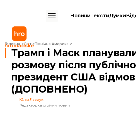
Новини
Тексти
Думки
Від
Трамп і Маск планували провести телефонну розмову після публі
Головна
Світ
Північна Америка
Трамп і Маск планувал
розмову після публічно
президент США відмов
(ДОПОВНЕНО)
Юлія Лаврук
Редакторка стрічки новин