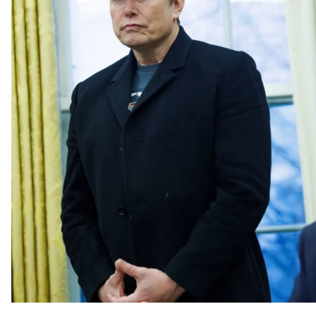
Президент США Дональд Трамп заперечив інформа
розмову з мільярдером Ілоном Маском після публі
Про заплановану телефонну розмову
писало
Politic
У виданні зазначили, що розмову ініціювали співр
Трампа пом’якшити свою публічну критику Маска, 
Напередодні в інтерв’ю Politico Трамп прокоменту
Усе йде дуже добре, ніколи не було так добре»
.