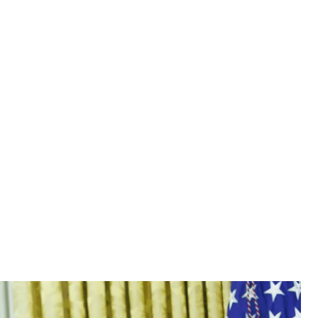
р Ілон Маск в Овальному кабінеті, 11 лютого 2025 року
mberg via Getty Images