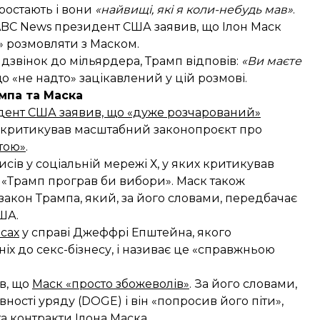
ростають і вони
«найвищі, які я коли-небудь мав»
.
ABC News президент США
заявив
, що Ілон Маск
» розмовляти з Маском.
дзвінок до мільярдера, Трамп відповів:
«Ви маєте
о «не надто» зацікавлений у цій розмові.
мпа та Маска
дент США заявив, що «дуже розчарований»
зкритикував масштабний законопроєкт про
тою»
.
сів у соціальній мережі Х, у яких критикував
о «Трамп програв би вибори». Маск також
акон Трампа, який, за його словами, передбачає
ША.
сах
у справі Джеффрі Епштейна, якого
ніх до секс-бізнесу, і називає це «справжньою
в, що
Маск «просто збожеволів»
. За його словами,
ості уряду (DOGE) і він «попросив його піти»,
а контракти Ілона Маска.