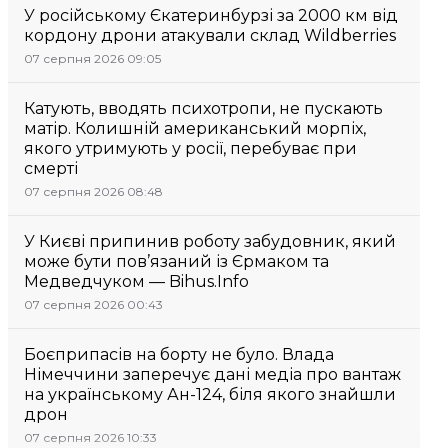
У російському Єкатеринбурзі за 2000 км від
кордону дрони атакували склад Wildberries
07 серпня 2026 09:05
Катують, вводять психотропи, не пускають
матір. Колишній американський морпіх,
якого утримують у росії, перебуває при
смерті
07 серпня 2026 08:48
У Києві припинив роботу забудовник, який
може бути пов’язаний із Єрмаком та
Медведчуком — Bihus.Info
07 серпня 2026 00:43
Боєприпасів на борту не було. Влада
Німеччини заперечує дані медіа про вантаж
на українському Ан-124, біля якого знайшли
дрон
07 серпня 2026 10:33