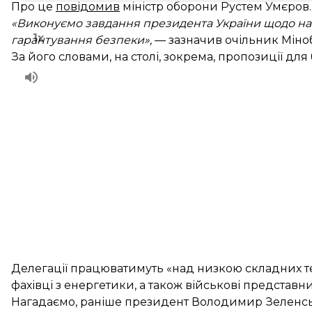
Про це
повідомив
міністр оборони Рустем Умєров
«Виконуємо завдання президента України щодо н
1x
гарантування безпеки»,
— зазначив очільник Міно
За його словами, на столі, зокрема, пропозиції дл
Делегації працюватимуть «над низкою складних те
фахівці з енергетики, а також військові представ
Нагадаємо, раніше президент Володимир Зелен