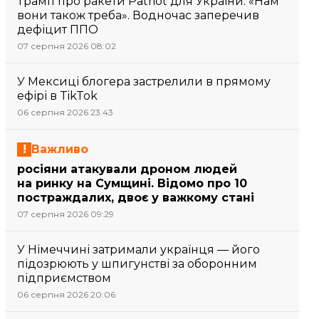
Трамп про ракети Patriot для України: «Нам
вони також треба». Водночас заперечив
дефіцит ППО
07 серпня 2026 08:02
У Мексиці блогера застрелили в прямому
ефірі в TikTok
06 серпня 2026 23:43
Важливо
росіяни атакували дроном людей
на ринку на Сумщині. Відомо про 10
постраждалих, двоє у важкому стані
07 серпня 2026 09:29
У Німеччині затримали українця — його
підозрюють у шпигунстві за оборонним
підприємством
06 серпня 2026 20:06