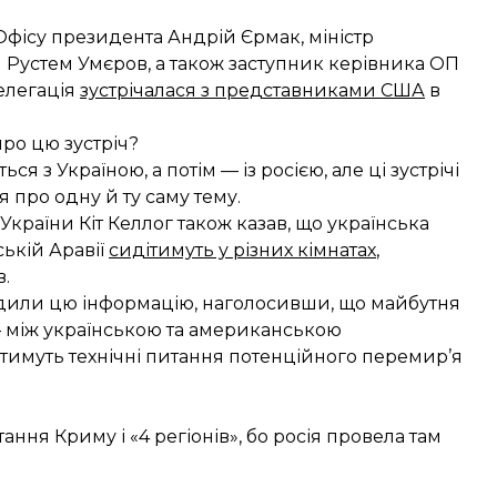
фісу президента Андрій Єрмак, міністр
и Рустем Умєров, а також заступник керівника ОП
делегація
зустрічалася з представниками США
в
ро цю зустріч?
 з Україною, а потім — із росією, але ці зустрічі
я про одну й ту саму тему.
раїни Кіт Келлог також казав, що українська
ській Аравії
сидітимуть у різних кімнатах
,
.
ердили цю інформацію, наголосивши, що майбутня
 між українською та американською
тимуть технічні питання потенційного перемир’я
ння Криму і «4 регіонів», бо росія провела там