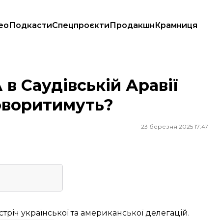
ео
Подкасти
Спецпроєкти
Продакшн
Крамниця
оворитимуть?
 в Саудівській Аравії
оворитимуть?
23 березня 2025 17:47
зустріч української та американської делегацій.