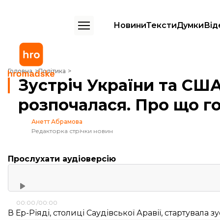
Новини
Тексти
Думки
Від
Зустріч України та США в Саудівській Аравії розпочалася. Про що г
Головна
Політика
Зустріч України та США
розпочалася. Про що г
Анетт Абрамова
Редакторка стрічки новин
Прослухати аудіоверсію
00:00
00:00
В Ер-Ріяді, столиці Саудівської Аравії, стартувала 