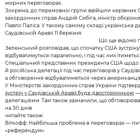
мирних переговорах.
Зокрема, до перемовної групи ввійшли керівник О
закордонних справ Андрій Сибіга, міністр оборон
Павло Паліса. У такому самому складі українська 
Саудівській Аравії 11 березня.
Що ще відомо п
Зеленський розповідав, що спочатку США зустрінуться
відбуватимуться паралельно, і під час них ітиметьс
Спеціальний представник президента США щодо Ук
й російська делегації під час переговорів у Саудів
а обговорення відбуватиметься через американців
У Міністерстві закордонних справ України підтв
зустріч у Саудівській Аравії буде двосторонньою
—
делегаціями. Там також зазначили, що обговорюва
на 30 днів.
читайте також:
Віткофф: Найбільша проблема в переговорах — пита
«референдум»