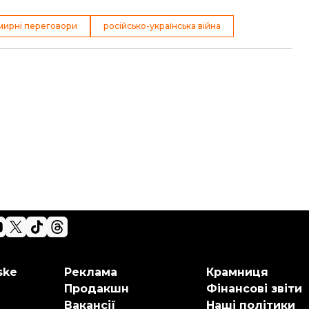
мирні переговори
російсько-українська війна
ske
Реклама
Крамниця
Продакшн
Фінансові звіти
Вакансії
Наші політики