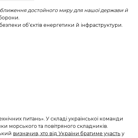
.
аближення достойного миру для нашої держави й
борони.
я безпеки обʼєктів енергетики й інфраструктури.
хнічних питань». У складі української команди
ники морського та повітряного складників.
ський
визначив, хто від України братиме участь
у