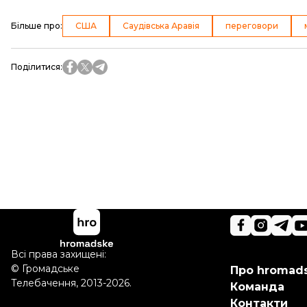
Більше про
:
США
Саудівська Аравія
переговори
Поділитися
:
Всі права захищені:
©
Громадське
Про hromad
Телебачення
,
2013-2026.
Команда
Контакти