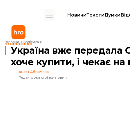
Новини
Тексти
Думки
Від
Україна вже передала США список зброї, яку хоче купити, і чекає на
Головна
Політика
Україна вже передала 
хоче купити, і чекає на
Анетт Абрамова
Редакторка стрічки новин