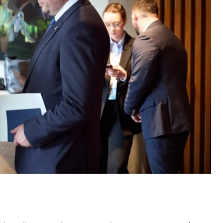
с зустрічі першої віцепрем'єрки — міністерки
ША Скотта Бессента. Там також був присутній
 подальші кроки. Разом із тим Свириденко та
требує Україна. Зеленський зауважив, що йдеться