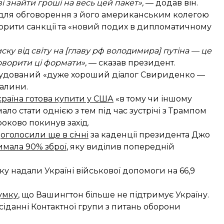
ові знайти гроші на весь цей пакет»,
— додав він.
м для обговорення з його американським колегою
орити санкції та «новий подих в дипломатичному
ску від світу на [главу рф володимира] путіна — це
говорити ці формати»,
— сказав президент.
побудований «дуже хороший діалог Свириденко —
палини.
країна готова купити у США
«в тому чи іншому
мало стати однією з тем
під час зустрічі з Трампом
роково покинув захід
.
А
оголосили ще в січні
за каденції президента Джо
имала 90% зброї
, яку виділив попередній
оку надали Україні військової допомоги на 66,9
умку
, що Вашингтон більше не підтримує Україну.
асіданні Контактної групи з питань оборони