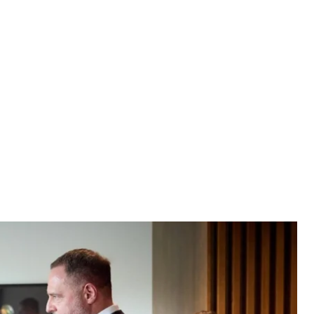
нко та керівник Офісу президента Андрій Єрмак у Канаді
зидента
, яку хоче придбати. Нині офіційний Київ чекає
 під час спілкування з журналістами,
передає