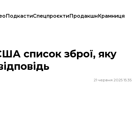
ео
Подкасти
Спецпроєкти
Продакшн
Крамниця
 відповідь
США список зброї, яку
 відповідь
21 червня 2025 15:35