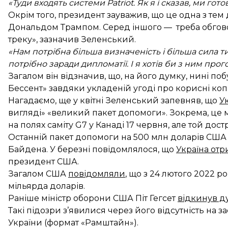
«Туди входять системи Patriot. Як я і сказав, ми гот
Окрім того, президент зауважив, що це одна з те
Дональдом Трампом. Серед іншого — треба обгов
треку», зазначив Зеленський.
«Нам потрібна більша визначеність і більша сила ти
потрібно заради дипломатії. І я хотів би з ним про
Загалом він відзначив, що, на його думку, нині 
Бессент» завдяки укладеній угоді про корисні ко
Нагадаємо, ще у квітні Зеленський запевняв, що
У
вигляді» «великий пакет допомоги». Зокрема, це
на полях саміту G7 у Канаді 17 червня, але той
дост
Останній пакет допомоги на 500 млн доларів СШ
Байдена. У березні повідомлялося, що
Україна отр
президент США.
Загалом США
повідомляли
, що з 24 лютого 2022 р
мільярда доларів.
Раніше міністр оборони США Піт Гегсет
відкинув д
Такі підозри з’явилися через його відсутність на з
України (формат «Рамштайн»).