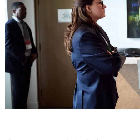
«Суспільне».
За його словами, список передали в Канаді, під ча
економіки Юлії Свириденко та міністра фінансів С
керівник Офісу президента Андрій Єрмак.
Тоді посадовці обговорювали мінеральну угоду та
Єрмак передали Бессенту той пакет зброї, якої по
про дуже велику суму.