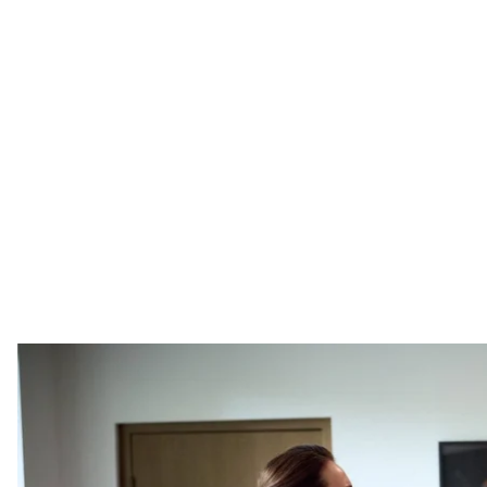
Перша віцепрем'єрка — міністерка економіка Юля Свириде
Офіс пре
Україна передала Сполученим Штатам перелік зброї
на фідбек.
Про це президент Володимир Зеленський розповів