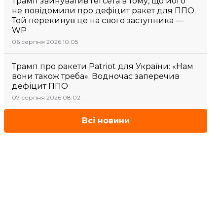
Трамп звинуватив Гегсета в тому, що його
не повідомили про дефіцит ракет для ППО.
Той перекинув це на свого заступника —
WP
06 серпня 2026 10:05
Трамп про ракети Patriot для України: «Нам
вони також треба». Водночас заперечив
дефіцит ППО
07 серпня 2026 08:02
Всі новини