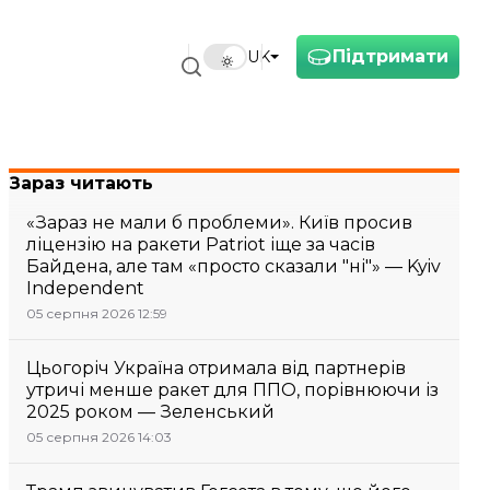
Підтримати
UK
Зараз читають
«Зараз не мали б проблеми». Київ просив
ліцензію на ракети Patriot іще за часів
Байдена, але там «просто сказали "ні"» — Kyiv
Independent
05 серпня 2026 12:59
Цьогоріч Україна отримала від партнерів
утричі менше ракет для ППО, порівнюючи із
2025 роком — Зеленський
05 серпня 2026 14:03