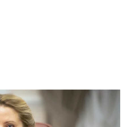
ас — радниця прем’єр-міністра Олексія Гончарука
істрів України / УНІАН
мадську активістку й колишню народну
ції.