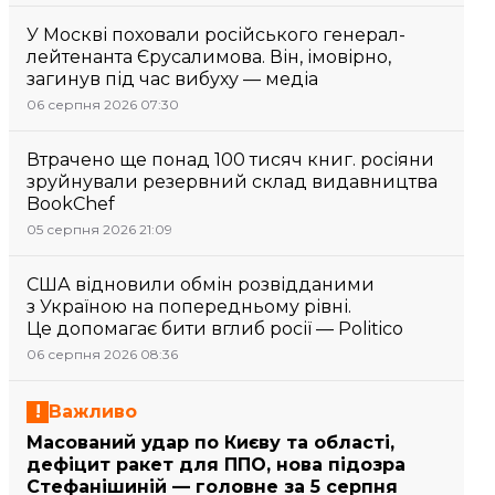
У Москві поховали російського генерал-
лейтенанта Єрусалимова. Він, імовірно,
загинув під час вибуху — медіа
06 серпня 2026 07:30
Втрачено ще понад 100 тисяч книг. росіяни
зруйнували резервний склад видавництва
BookChef
05 серпня 2026 21:09
США відновили обмін розвідданими
з Україною на попередньому рівні.
Це допомагає бити вглиб росії — Politico
06 серпня 2026 08:36
Важливо
Масований удар по Києву та області,
дефіцит ракет для ППО, нова підозра
Стефанішиній — головне за 5 серпня