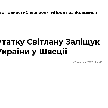
ео
Подкасти
Спецпроєкти
Продакшн
Крамниця
ю України у Швеції
татку Світлану Заліщук
країни у Швеції
28 липня 2025 18:28