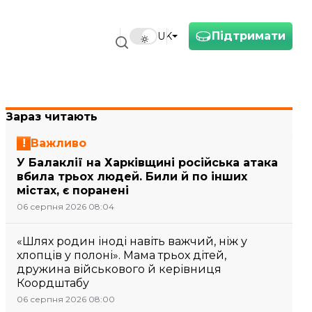
Підтримати
UK
Зараз читають
Важливо
У Балаклії на Харківщині російська атака
вбила трьох людей. Били й по інших
містах, є поранені
06 серпня 2026 08:04
«Шлях родин іноді навіть важчий, ніж у
хлопців у полоні». Мама трьох дітей,
дружина військового й керівниця
Коордштабу
06 серпня 2026 08:00