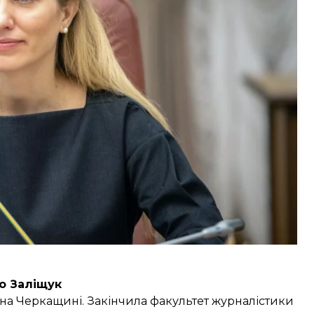
аймалася громадською діяльністю й політикою.
топада 2014 — 29 серпня 2019) та радницею
шньої політики.
ї обіймав Андрій Плахотнюк, але у липні
представництво в Канаді.
о Заліщук
 на Черкащині. Закінчила факультет журналістики