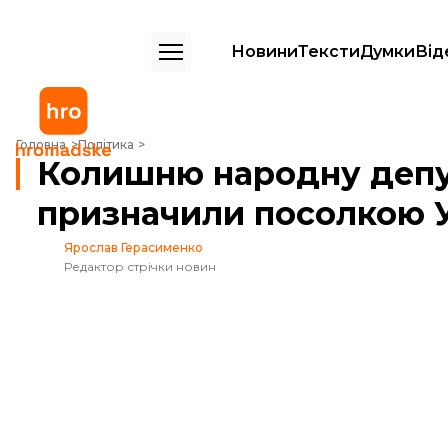
Новини
Тексти
Думки
Від
Колишню народну депутатку Світлану Заліщук призначили посолко
Головна
Політика
Колишню народну депу
призначили посолкою У
Ярослав Герасименко
Редактор стрічки новин