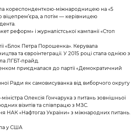
 була кореспонденткою-міжнародницею на «5
ю віцепрем’єра, а потім — керівницею
дента.
ет реформ» і журналістської кампанії «Стоп
тії «Блок Петра Порошенка». Керувала
цтва та євроінтеграції. У 2015 році стала однією з
ала ЛГБТ‑прайд.
щенком приєдналася до партії «Демократичний
вної Ради як самовисуванка від виборчого округу
іністра Олексія Гончарука
з питань зовнішньої
одних візитів та співпрацю з МЗС.
ня
НАК «Нафтогаз України» з міжнародних питань.
ла у США