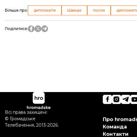
Більше про
:
дипломатія
Швеція
посли
дипломат
Поділитися
:
Всі права захищені:
©
Громадське
Про hromad
Телебачення
,
2013-2026.
Команда
Контакти