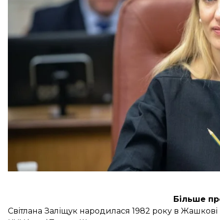
У минулому Заліщук працювала журналісткою та з
Була народною депутаткою VIII скликання (27 лис
прем’єр-міністра Олексія Гончарука з питань зовні
До цього п’ять років посаду посла України у Швеці
Зеленський
доручив йому очолити
дипломатичне 
Більше пр
Світлана Заліщук народилася 1982 року в Жашкові