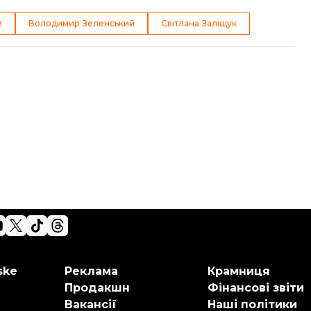
и
Володимир Зеленський
Світлана Заліщук
ske
Реклама
Крамниця
Продакшн
Фінансові звіти
Вакансії
Наші політики