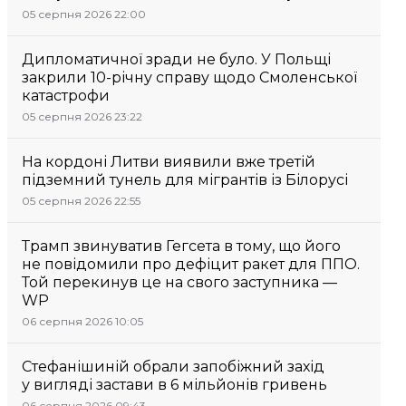
05 серпня 2026 22:00
Дипломатичної зради не було. У Польщі
закрили 10-річну справу щодо Смоленської
катастрофи
05 серпня 2026 23:22
На кордоні Литви виявили вже третій
підземний тунель для мігрантів із Білорусі
05 серпня 2026 22:55
Трамп звинуватив Гегсета в тому, що його
не повідомили про дефіцит ракет для ППО.
Той перекинув це на свого заступника —
WP
06 серпня 2026 10:05
Стефанішиній обрали запобіжний захід
у вигляді застави в 6 мільйонів гривень
06 серпня 2026 09:43