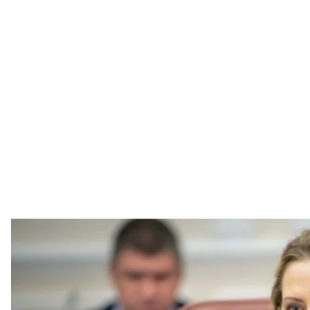
Світлана Заліщук у листопаді 2019 року, на той ч
Пресслужба Кабінету Мін
Президент Володимир Зеленський призначив гро
депутатку Світлану Заліщук посолкою України у Шве
Про це
йдеться
в указі глави держави №556/2025.