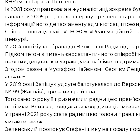
КНУ імені Тараса Шевченка.
Із 2001 року працювала в журналістиці, зокрема
каналі». У 2005 році стала спершу прессекретарко
інформаційного департаменту адміністрації прези
Співзасновниця рухів «ЧЕСНО», «Реанімаційний пак
цензурі!».
У 2014 році була обрана до Верховної Ради від пар
Підкомітетом з питань євроатлантичного співробітни
перших депутаток в Україні, яка публічно підтрим
Згодом разом із Мустафою Найємом і Сергієм Ле
альянс».
У 2019 році Заліщук удруге балотувалася до Верхо
№199 (Жашків), проте не пройшла.
Того самого року її
призначили радницею прем’єр-м
політики. Вона відповідала за координацію міжнар
У травні 2021 року
стала радницею голови правлін
читайте також:
Зеленський пропонує Cтефанішину на посаду пос