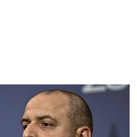
зпеки і оборони Рустем Умеров
 via Getty Images
РНБО України Рустема Умєрова.
ційного бюро України (НАБУ) Семен Кривонос.
і дії здійснювалися детективами НАБУ.
ах досудового розслідування, далі комунікувати