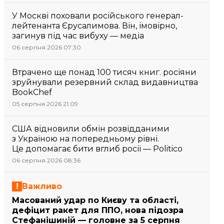
У Москві поховали російського генерал-
лейтенанта Єрусалимова. Він, імовірно,
загинув під час вибуху — медіа
06 серпня 2026 07:30
Втрачено ще понад 100 тисяч книг. росіяни
зруйнували резервний склад видавництва
BookChef
05 серпня 2026 21:09
США відновили обмін розвідданими
з Україною на попередньому рівні.
Це допомагає бити вглиб росії — Politico
06 серпня 2026 08:36
Важливо
Масований удар по Києву та області,
дефіцит ракет для ППО, нова підозра
Стефанішиній — головне за 5 серпня