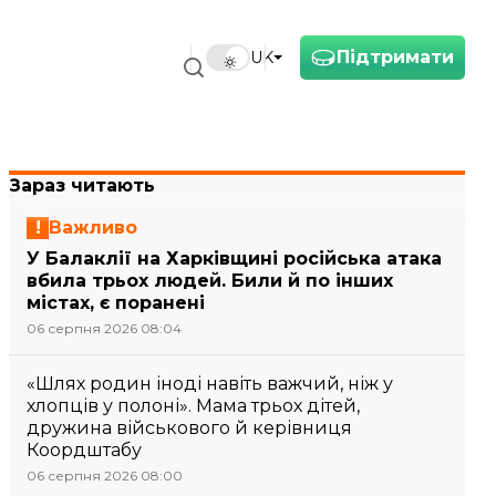
Підтримати
UK
Зараз читають
Важливо
У Балаклії на Харківщині російська атака
вбила трьох людей. Били й по інших
містах, є поранені
06 серпня 2026 08:04
«Шлях родин іноді навіть важчий, ніж у
хлопців у полоні». Мама трьох дітей,
дружина військового й керівниця
Коордштабу
06 серпня 2026 08:00