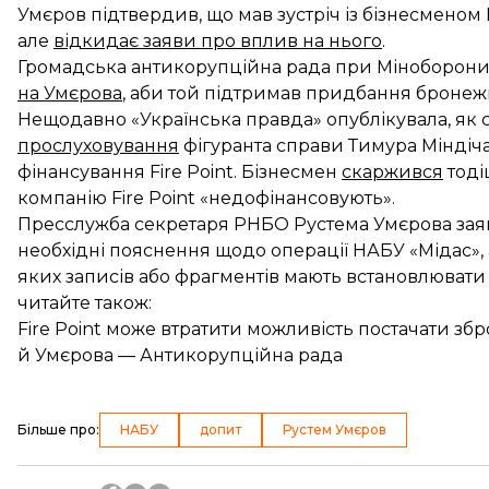
Умєров підтвердив, що мав зустріч із бізнесменом
але
відкидає заяви про вплив на нього
.
Громадська антикорупційна рада при Міноборони
на Умєрова
, аби той підтримав придбання бронежи
Нещодавно «Українська правда» опублікувала, як 
прослуховування
фігуранта справи Тимура Міндіча
фінансування Fire Point. Бізнесмен
скаржився
тоді
компанію Fire Point «недофінансовують».
Пресслужба секретаря РНБО Рустема Умєрова
зая
необхідні пояснення щодо операції НАБУ «Мідас», а
яких записів або фрагментів мають встановлювати
читайте також:
Fire Point може втратити можливість постачати збр
й Умєрова — Антикорупційна рада
Більше про
:
НАБУ
допит
Рустем Умєров