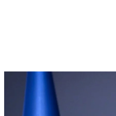
Секретар Ради національної бе
YASIN AKGUL / AFP
Антикорупційні органи провели допит секретаря 
Про це
сказав
директор Національного антикоруп
«Пан секретар РНБО — щодо нього відповідні слідч
Ми публічно комунікували про допит Умєрова в меж
не можу»,
— сказав Кривонос.