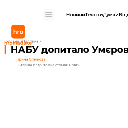
Новини
Тексти
Думки
Від
НАБУ допитало Умєрова, він має статус свідка
Головна
Політика
НАБУ допитало Умєрова,
Ірина Сітнікова
Старша редакторка стрічки новин