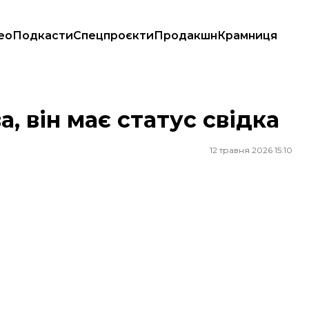
ео
Подкасти
Спецпроєкти
Продакшн
Крамниця
 він має статус свідка
12 травня 2026 15:10