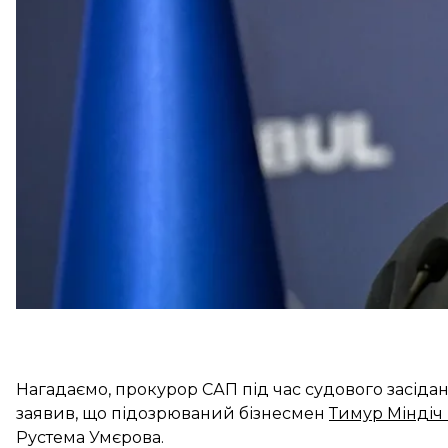
«Загалом неправильно використовувати “фігурує”. 
чи не перевіряються, чи є в них склад злочину. От 
він має статус свідка у кримінальному провадженні
прокуратури Олександр Клименко.
Нагадаємо, прокурор САП під час судового засідан
заявив, що підозрюваний бізнесмен
Тимур Міндіч
Рустема Умєрова.