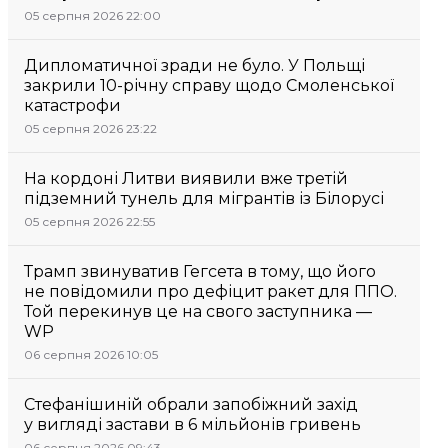
05 серпня 2026 22:00
Дипломатичної зради не було. У Польщі
закрили 10-річну справу щодо Смоленської
катастрофи
05 серпня 2026 23:22
На кордоні Литви виявили вже третій
підземний тунель для мігрантів із Білорусі
05 серпня 2026 22:55
Трамп звинуватив Гегсета в тому, що його
не повідомили про дефіцит ракет для ППО.
Той перекинув це на свого заступника —
WP
06 серпня 2026 10:05
Стефанішиній обрали запобіжний захід
у вигляді застави в 6 мільйонів гривень
06 серпня 2026 09:43