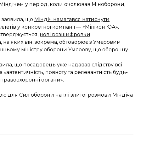
 Міндічем у період, коли очолював Міноборони,
 заявила, що
Міндіч намагався натиснути
летів у конкретної компанії — «Мілікон ЮА».
стверджується,
нові розшифровки
, на яких він, зокрема, обговорює з Умєровим
шньому міністру оборони Умєрову, що оборонну
вила
, що посадовець уже надавав слідству всі
 «автентичність, повноту та релевантність будь-
 правоохоронні органи».
ою для Сил оборони на тлі злитої розмови Міндіча