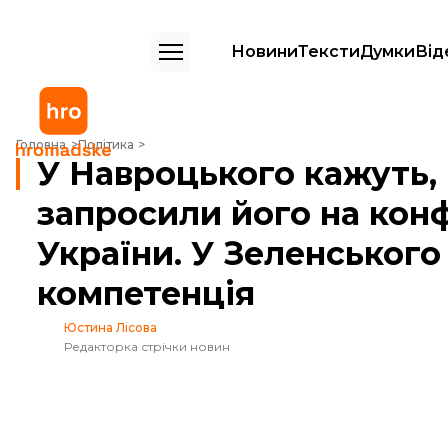
Новини
Тексти
Думки
Від
У Навроцького кажуть, що Туск і Зеленський не запросили його на 
Головна
Політика
У Навроцького кажуть, 
запросили його на кон
України. У Зеленського
компетенція
Юстина Лісова
Редакторка стрічки новин