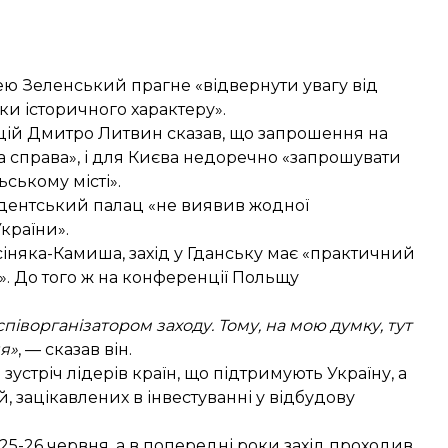
ею Зеленський прагне «відвернути увагу від
ки історичного характеру».
цій Дмитро Литвин сказав, що запрошення на
 справа», і для Києва недоречно «запрошувати
ьському місті».
дентський палац «не виявив жодної
України».
іняка-Камиша, захід у Гданську має «практичний
в». До того ж на конференції Польщу
піворганізатором заходу. Тому, на мою думку, тут
ня»
, — сказав він.
устріч лідерів країн, що підтримують Україну, а
й, зацікавлених в інвестуванні у відбудову
25-26 червня, а в попередні роки захід проходив