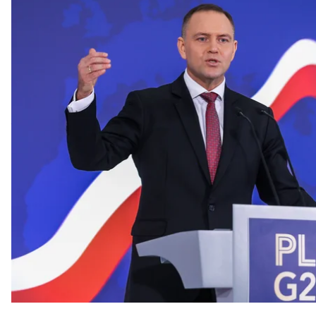
Очільник Бюро міжнародної політики канцелярії 
Кароль Навроцький не отримав запрошення на Кон
він не відвідає її.
Про це
пише
RMF24.
За словами Пшидача, іноземним партнерам запрош
міністр Польщі Дональд Туск і президент Украї
не отримав.
Тож очільник Бюро міжнародної політики канцеля
що під час конференції Туск зосередиться на «інте
Володимира Зеленського», адже минулими роками 