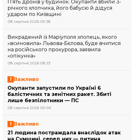
П’ять дронів у будинок. Окупанти вбили 3-
річного хлопчика, його бабусю й дідуся
ударом по Київщині
08 серпня 2026 09:28
Викрадений із Маріуполя хлопець, якого
«всиновила» Львова-Бєлова, буде вчитися
на російського прокурора, заявила
«опікунка»
08 серпня 2026 08:23
Важливо
Окупанти запустили по Україні 6
балістичних та зенітних ракет. Збиті
лише безпілотники — ПС
08 серпня 2026 09:06
Важливо
21 людина постраждала внаслідок атак
на Сумщині, серед них — дитина