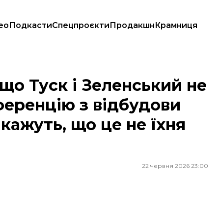
ео
Подкасти
Спецпроєкти
Продакшн
Крамниця
конференцію з відбудови України. У Зеленського кажуть, що це не їхн
що Туск і Зеленський не
ференцію з відбудови
 кажуть, що це не їхня
22 червня 2026 23:00