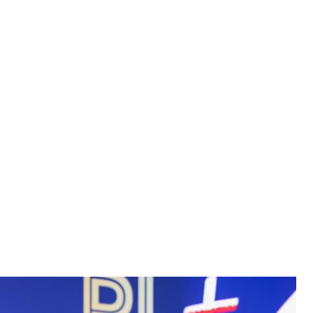
Кароль Навроцький
 Nawrocki