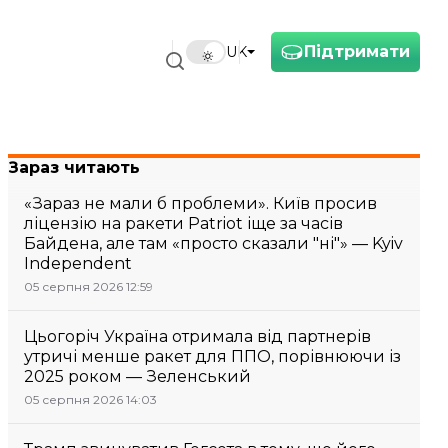
Підтримати
UK
я компетенція
Зараз читають
«Зараз не мали б проблеми». Київ просив
ліцензію на ракети Patriot іще за часів
Байдена, але там «просто сказали "ні"» — Kyiv
Independent
05 серпня 2026 12:59
Цьогоріч Україна отримала від партнерів
утричі менше ракет для ППО, порівнюючи із
2025 роком — Зеленський
05 серпня 2026 14:03