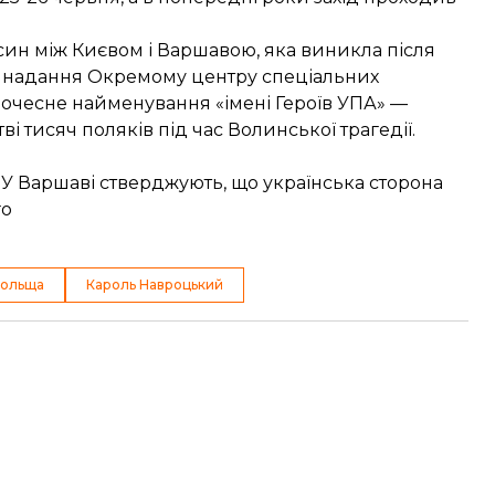
син між Києвом і Варшавою, яка виникла після
ро надання Окремому центру спеціальних
почесне найменування «імені Героїв УПА» —
 тисяч поляків під час Волинської трагедії.
». У Варшаві стверджують, що українська сторона
го
польща
Кароль Навроцький