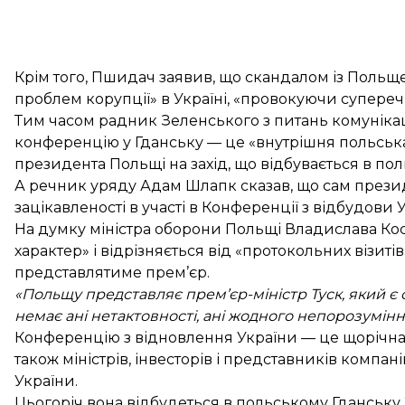
Крім того, Пшидач заявив, що скандалом із Польщ
проблем корупції» в Україні, «провокуючи супереч
Тим часом радник Зеленського з питань комуніка
конференцію у Гданську — це «внутрішня польська
президента Польщі на захід, що відбувається в пол
А речник уряду Адам Шлапк сказав, що сам прези
зацікавленості в участі в Конференції з відбудови 
На думку міністра оборони Польщі Владислава Кос
характер» і відрізняється від «протокольних візиті
представлятиме прем’єр.
«Польщу представляє прем’єр-міністр Туск, який є с
немає ані нетактовності, ані жодного непорозумін
Конференцію з відновлення України — це щорічна з
також міністрів, інвесторів і представників компані
України.
Цьогоріч вона відбудеться в польському Гданську 