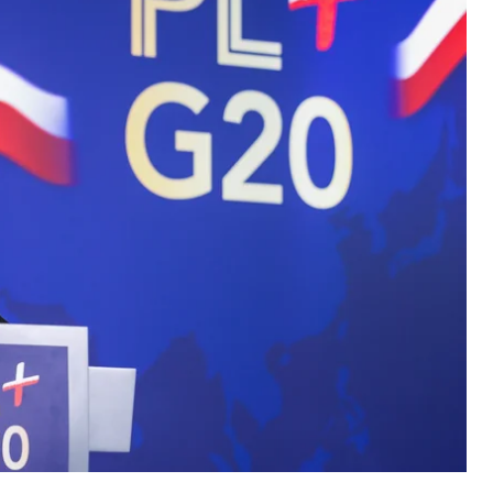
президента Польщі Марцін Пшидач заявив, що
ференцію з відбудови України у Гданську, тому
ення на захід спільно надсилали прем'єр-
ни Володимир Зеленський. Однак Навроцький його
рії польського президента висловив сподівання,
ресах Польщі, а не лише на зборі грошей для
захід мав характер «збору грошей для України».