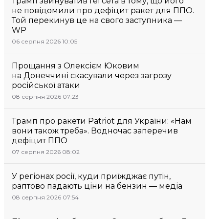
Трамп звинуватив Гегсета в тому, що його
не повідомили про дефіцит ракет для ППО.
Той перекинув це на свого заступника —
WP
06 серпня 2026 10:05
Прощання з Олексієм Юковим
на Донеччині скасували через загрозу
російської атаки
08 серпня 2026 07:23
Трамп про ракети Patriot для України: «Нам
вони також треба». Водночас заперечив
дефіцит ППО
07 серпня 2026 08:02
У регіонах росії, куди приїжджає путін,
раптово падають ціни на бензин — медіа
08 серпня 2026 07:54