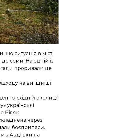
дпочинку та ротації
місто. Це стало
и, що ситуація в місті
н до семи
. На одній із
бригади проривали це
ідходу на вигідніші
денно-східній околиці
у» українські
р Біляк.
ускладнена через
ачали боєприпаси.
и з Авдіївки
на