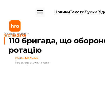
Новини
Тексти
Думки
Від
110 бригада, що обороняла Авдіївку два роки, відійшла на ротацію
Головна
Війна
110 бригада, що оборон
ротацію
Роман Мельник
Редактор стрічки новин