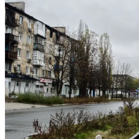
Українсь
Facebook / 110 окрема мех
110 окрема механізована бригада імені генерал—х
роки повномасштабної війни з росією.
Про це
заявили
у соцмережах бригади.
«Ми виходимо на відпочинок. Виходимо з високо п
набиратися сил, щоб знову бити ворога. Підрозділ
заявили у бригаді.
Також вони висловили подяку Авдіївській, Мирног
керівництву Авдіївського коксохімічного заводу.