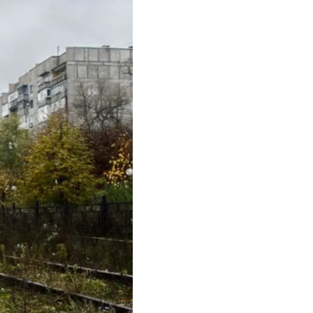
ю — вперше за два
ротація. Ми будемо
льше знищити орків»
, —
страціям та