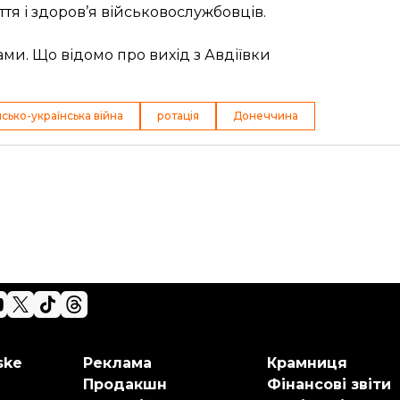
тя і здоров’я військовослужбовців.
бами. Що відомо про вихід з Авдіївки
йсько-українська війна
ротація
Донеччина
ske
Реклама
Крамниця
Продакшн
Фінансові звіти