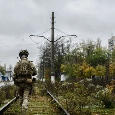
кий військовий під час оборони Авдіївки
анізована бригада імені генерал-хорунжого Марка Безручка
орунжого Марка Безручка заявила, що йде на ротаці
іднятою головою. За два роки протистояння нарешті 
ам, що нас змінили, бажаємо витримки та якомога бі
радській, Покровській військово-цивільним адміні