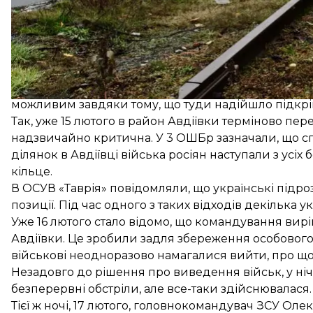
13 лютого 110 окрема механізована бригада повідо
виведуть деякі її підрозділи
, оскільки сама брига
можливим завдяки тому, що туди надійшло підкрі
Так, уже 15 лютого в район Авдіївки терміново
пере
надзвичайно критична. У 3 ОШБр зазначали, що
с
ділянок в Авдіївці
війська росіян наступали з усіх б
кільце.
В ОСУВ «Таврія» повідомляли, що
українські підр
позиції. Під час одного з таких відходів декілька у
Уже 16 лютого стало відомо, що командування ви
Авдіївки. Це зробили задля збереження особового с
військові неодноразово намагалися вийти, про щ
Незадовго до рішення про виведення військ, у ніч 
безперервні обстріли, але все-таки здійснювалася
Тієї ж ночі, 17 лютого, головнокомандувач ЗСУ
Олек