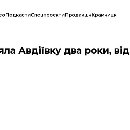
ео
Подкасти
Спецпроєкти
Продакшн
Крамниця
яла Авдіївку два роки, ві