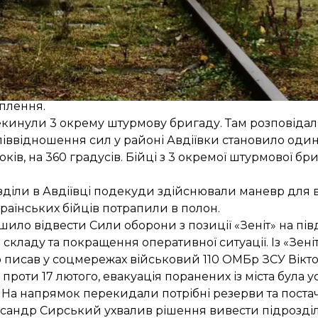
Оборона Авдіївки
мила, що з Авдіївки вперше майже за два роки для ві
да вже не має достатніх можливостей, щоб утримувати 
плення.
кинули 3 окрему штурмову бригаду
. Там розповідал
піввідношення сил у районі Авдіївки становило оди
оків
, на 360 градусів. Бійці з 3 окремої штурмової 
озділи в Авдіївці подекуди здійснювали маневр
для в
країнських бійців
потрапили в полон
.
рішило
відвести Сили оборони з позиції «Зеніт»
на пів
кладу та покращення оперативної ситуації. Із «Зеніт
о
писав
у соцмережах військовий 110 ОМБр ЗСУ Вікто
проти 17 лютого, евакуація поранених із міста була 
. На напрямок перекидали потрібні резерви та пост
сандр Сирський ухвалив рішення вивести підрозділ