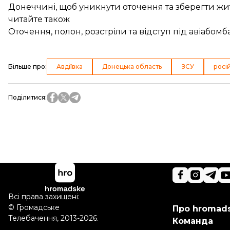
Донеччині, щоб уникнути оточення та зберегти жит
читайте також
Оточення, полон, розстріли та відступ під авіабом
Більше про
:
Авдіївка
Донецька область
ЗСУ
росі
Поділитися
:
Всі права захищені:
©
Громадське
Про hromad
Телебачення
,
2013-2026.
Команда