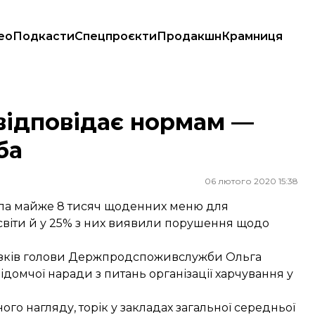
ео
Подкасти
Спецпроєкти
Продакшн
Крамниця
жба
відповідає нормам —
ба
06 лютого 2020 15:38
ла майже 8 тисяч щоденних меню для
освіти й у 25% з них виявили порушення щодо
язків голови Держпродспоживслужби Ольга
ідомчої наради з питань організації харчування у
го нагляду, торік у закладах загальної середньої