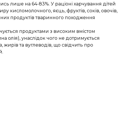
сь лише на 64-83%. У раціоні харчування дітей
ру кисломолочного, яєць, фруктів, соків, овочів,
овних продуктів тваринного походження
ечується продуктами з високим вмістом
на олія), унаслідок чого не дотримується
, жирів та вуглеводів, що свідчить про
й.