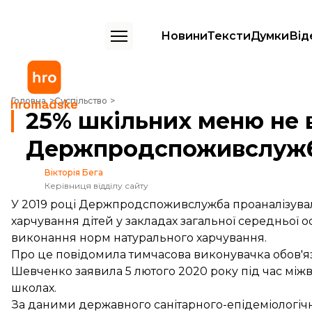
Новини
Тексти
Думки
Від
25% шкільних меню не відповідає нормам — Держпродспоживслу
Головна
Суспільство
25% шкільних меню не 
Держпродспоживслуж
Вікторія Бега
Керівниця відділу сайту
У 2019 році Держпродспоживслужба проаналізува
харчування дітей у закладах загальної середньої 
виконання норм натурального харчування.
Про це
повідомила
тимчасова виконувачка обов'
Шевченко заявила 5 лютого 2020 року під час міжв
школах.
За даними державного санітарного-епідеміологічно