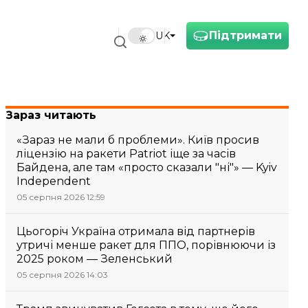
Підтримати
UK
Зараз читають
«Зараз не мали б проблеми». Київ просив
ліцензію на ракети Patriot іще за часів
Байдена, але там «просто сказали "ні"» — Kyiv
Independent
05 серпня 2026 12:59
Цьогоріч Україна отримала від партнерів
утричі менше ракет для ППО, порівнюючи із
2025 роком — Зеленський
05 серпня 2026 14:03