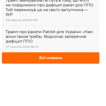
Трамп звинуватив Гегсета в тому, що його
не повідомили про дефіцит ракет для ППО.
Той перекинув це на свого заступника —
WP
06 серпня 2026 10:05
Трамп про ракети Patriot для України: «Нам
вони також треба». Водночас заперечив
дефіцит ППО
07 серпня 2026 08:02
Всі новини