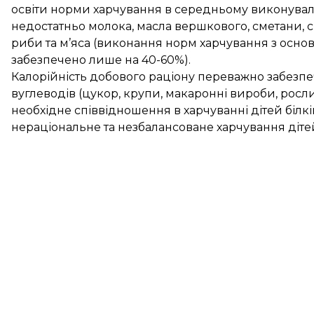
освіти норми харчування в середньому виконували
недостатньо молока, масла вершкового, сметани, си
риби та м’яса (виконання норм харчування з осн
забезпечено лише на 40-60%).
Калорійність добового раціону переважно забезп
вуглеводів (цукор, крупи, макаронні вироби, росли
необхідне співвідношення в харчуванні дітей білків
нераціональне та незбалансоване харчування діте