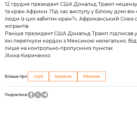
12 грудня президент США Дональд Трамп
нецензу
та країн Африки. Під час виступу у Білому домі він
люди із цих забитих країн?». Африканський Союз
мігрантів
.
Раніше президент США Дональд Трамп
підписав
у
які перетнули кордон з Мексикою нелегально. Від
лише на контрольно-пропускних пунктах.
/Анна Кириченко
Більше про
:
США
мігранти
Мексика
Поділитися
: