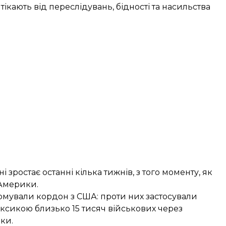
ікають від переслідувань, бідності та насильства
ростає останні кілька тижнів, з того моменту, як
 Америки.
урмували кордон з США
: проти них застосували
ксикою близько 15 тисяч військових через
ки.