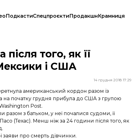
ео
Подкасти
Спецпроєкти
Продакшн
Крамниця
сики і США
 після того, як її
Мексики і США
14 грудня 2018 17:29
перетнула американський кордон разом із
а на початку грудня прибула до США з групою
Washington Post.
и разом з батьком, у неї почалися судоми, її
асо (Техас). Менш ніж за 24 години після того, як
д.
 заяви про смерть дівчинки.