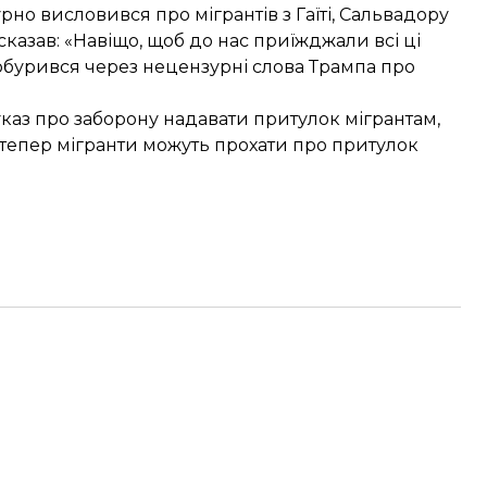
рно висловився про мігрантів
з Гаїті, Сальвадору
 сказав: «Навіщо, щоб до нас приїжджали всі ці
 обурився через нецензурні
слова Трампа про
каз про заборону надавати притулок мігрантам,
тепер мігранти можуть прохати про притулок