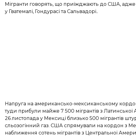
Мігранти говорять, що приїжджають до США, адже т
у Гватемалі, Гондурасі та Сальвадорі..
Напруга на американсько-мексиканському кордоні з
туди прибули майже 7 500 мігрантів з Латинської
26 листопада у Мексиці
близько 500 мігрантів шт
сльозогінний газ. США
спрямували
на кордон з Ме
наближення сотень мігрантів з Центральної Амери