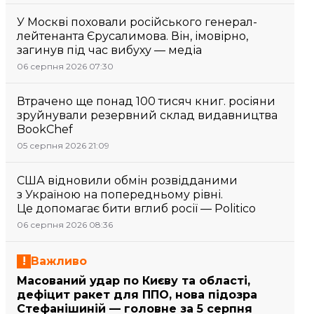
У Москві поховали російського генерал-
лейтенанта Єрусалимова. Він, імовірно,
загинув під час вибуху — медіа
06 серпня 2026 07:30
Втрачено ще понад 100 тисяч книг. росіяни
зруйнували резервний склад видавництва
BookChef
05 серпня 2026 21:09
США відновили обмін розвідданими
з Україною на попередньому рівні.
Це допомагає бити вглиб росії — Politico
06 серпня 2026 08:36
Важливо
Масований удар по Києву та області,
дефіцит ракет для ППО, нова підозра
Стефанішиній — головне за 5 серпня