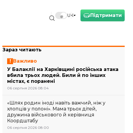
Підтримати
UK
Зараз читають
Важливо
У Балаклії на Харківщині російська атака
вбила трьох людей. Били й по інших
містах, є поранені
06 серпня 2026 08:04
«Шлях родин іноді навіть важчий, ніж у
хлопців у полоні». Мама трьох дітей,
дружина військового й керівниця
Коордштабу
06 серпня 2026 08:00