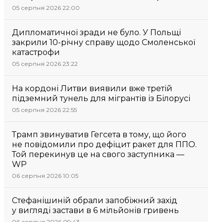
05 серпня 2026 22:00
Дипломатичної зради не було. У Польщі
закрили 10-річну справу щодо Смоленської
катастрофи
05 серпня 2026 23:22
На кордоні Литви виявили вже третій
підземний тунель для мігрантів із Білорусі
05 серпня 2026 22:55
Трамп звинуватив Гегсета в тому, що його
не повідомили про дефіцит ракет для ППО.
Той перекинув це на свого заступника —
WP
06 серпня 2026 10:05
Стефанішиній обрали запобіжний захід
у вигляді застави в 6 мільйонів гривень
06 серпня 2026 09:43