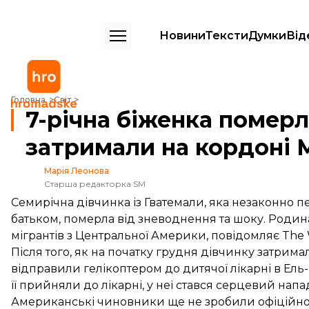
Новини
Тексти
Думки
Від
7-річна біженка померла після того, як її затримали на кордоні Мек
Головна
Світ
7-річна біженка померла
затримали на кордоні 
Марія Леонова
Старша редакторка SM
Семирічна дівчинка із Гватемали, яка незаконно 
батьком, померла від зневоднення та шоку. Родин
мігрантів з Центральної Америки, повідомляє The 
Після того, як на початку грудня дівчинку затримал
відправили гелікоптером до дитячої лікарні в Ель-П
її прийняли до лікарні, у неї стався серцевий напа
Американські чиновники ще не зробили офіційної