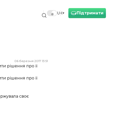
Підтримати
UK
06 березня 2017 13:51
ти рішення про її
ти рішення про її
аржувала своє