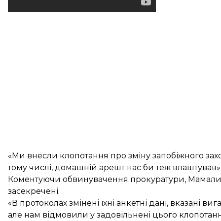
«Ми внесли клопотання про зміну запобіжного захо
тому числі, домашній арешт нас би теж влаштував», 
Коментуючи обвинувачення прокуратури, Мамалига с
засекречені.
«В протоколах змінені їхні анкетні дані, вказані в
але нам відмовили у задовільнені цього клопотання»