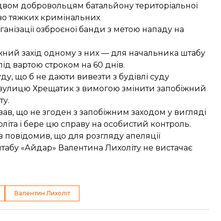
вом добровольцям батальйону територіальної
иво тяжких кримінальних
анізації озброєної банди з метою нападу на
жний захід одному з них — для начальника штабу
ід вартою строком на 60 днів.
ду, що б не даюти вивезти з будівлі суду
вулицю
Хрещатик з вимогою змінити запобіжний
ту.
зав
, що не згоден з запобіжним заходом у вигляді
іта і бере цю справу на особистий контроль.
єв
повідомив
, що для розгляду апеляції
штабу «Айдар» Валентина Лихоліту не вистачає
Валентин Лихоліт