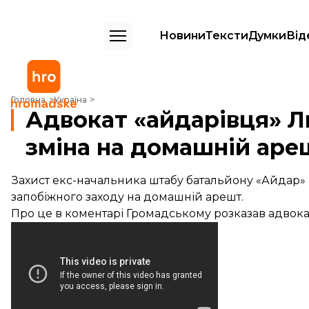
Новини
Тексти
Думки
Від
Адвокат «айдарівця» Лихоліта: Нас влаштує зміна на домашній ареш
Головна
Україна
Адвокат «айдарівця» Л
зміна на домашній аре
Захист екс-начальника штабу батальйону «Айдар» 
запобіжного заходу на домашній арешт.
Про це в коментарі Громадському розказав адвока