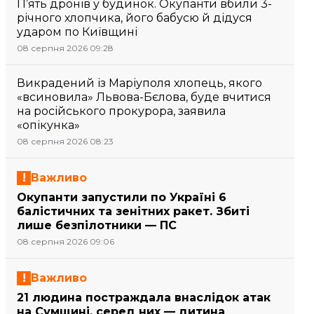
П’ять дронів у будинок. Окупанти вбили 3-
річного хлопчика, його бабусю й дідуся
ударом по Київщині
08 серпня 2026 09:28
Викрадений із Маріуполя хлопець, якого
«всиновила» Львова-Бєлова, буде вчитися
на російського прокурора, заявила
«опікунка»
08 серпня 2026 08:23
Важливо
Окупанти запустили по Україні 6
балістичних та зенітних ракет. Збиті
лише безпілотники — ПС
08 серпня 2026 09:06
Важливо
21 людина постраждала внаслідок атак
на Сумщині, серед них — дитина