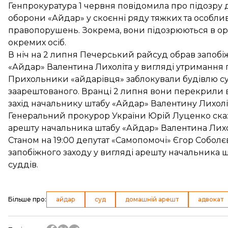
Генпрокуратура 1 червня
повідомила про підозру
д
оборони «Айдар» у скоєнні ряду тяжких та особл
правопорушень. Зокрема, вони підозрюються в орг
окремих осіб.
В ніч на 2 липня Печерський райсуд обрав запобі
«Айдар» Валентина Лихоліта у вигляді утримання п
Прихольники «айдарівця»
заблокували
будівлю су
заарештованого. Вранці 2 липня вони
перекрили 
захід начальнику штабу «Айдар» Валентину Лихолі
Генеральний прокурор України Юрій Луценко
ска
арешту начальника штабу «Айдар» Валентина Лихол
Станом на 19:00 депутат «Самопомочі» Єгор Собол
запобіжного заходу у вигляді арешту начальника 
суддів.
Більше про
:
айдар
суд
домашній арешт
адвокат