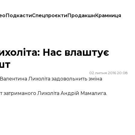
ео
Подкасти
Спецпроєкти
Продакшн
Крамниця
т
ихоліта: Нас влаштує
шт
02 липня 2016 20:08
Валентина Лихоліта задовольнить зміна
т затриманого Лихоліта Андрій Мамалига.