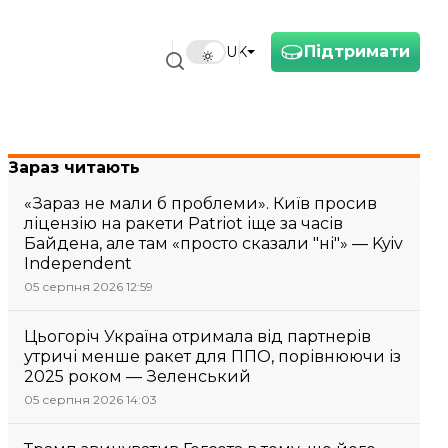
Підтримати
UK
Зараз читають
«Зараз не мали б проблеми». Київ просив
ліцензію на ракети Patriot іще за часів
Байдена, але там «просто сказали "ні"» — Kyiv
Independent
05 серпня 2026 12:59
Цьогоріч Україна отримала від партнерів
утричі менше ракет для ППО, порівнюючи із
2025 роком — Зеленський
05 серпня 2026 14:03