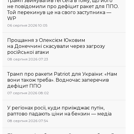
Трамп звинуватив Гегсета в тому, що його
не повідомили про дефіцит ракет для ППО.
Той перекинув це на свого заступника —
WP
06 серпня 2026 10:05
Прощання з Олексієм Юковим
на Донеччині скасували через загрозу
російської атаки
08 серпня 2026 07:23
Трамп про ракети Patriot для України: «Нам
вони також треба». Водночас заперечив
дефіцит ППО
07 серпня 2026 08:02
У регіонах росії, куди приїжджає путін,
раптово падають ціни на бензин — медіа
08 серпня 2026 07:54