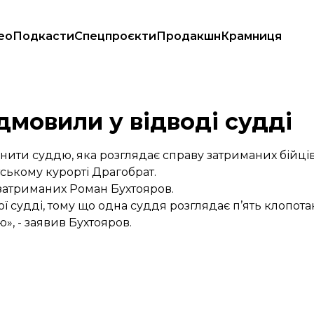
ео
Подкасти
Спецпроєкти
Продакшн
Крамниця
дмовили у відводі судді
ти суддю, яка розглядає справу затриманих бійців 
тському курорті Драгобрат.
затриманих Роман Бухтояров.
 судді, тому що одна суддя розглядає п’ять клопотань
, - заявив Бухтояров.