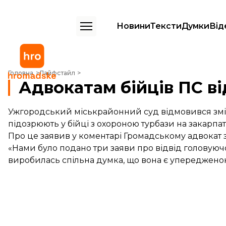
Новини
Тексти
Думки
Від
Адвокатам бійців ПС відмовили у відводі судді
Головна
Лайфстайл
Адвокатам бійців ПС ві
Ужгородський міськрайонний суд відмовився зміни
підозрюють у бійці з охороною турбази на закарпа
Про це заявив у коментарі Громадському адвокат 
«Нами було подано три заяви про відвід головуючої
виробилась спільна думка, що вона є упередженою»