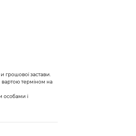
и грошової застави.
 вартою терміном на
и особами і