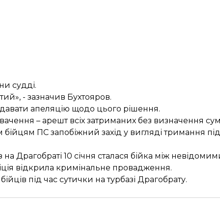
ни судді.
тий», - зазначив Бухтояров.
одавати апеляцію щодо цього рішення.
вачення – арешт всіх затриманих без визначення сум
бійцям ПС запобіжний захід у вигляді тримання під
з на Драгобраті 10 січня сталася бійка між невідомим
ліція відкрила кримінальне провадження.
ійців під час сутички на турбазі Драгобрату.