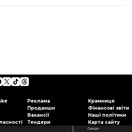
ske
Реклама
Крамниця
Продакшн
Фінансові звіти
Вакансії
Наші політики
ласності
Тендери
Карта сайту
Design