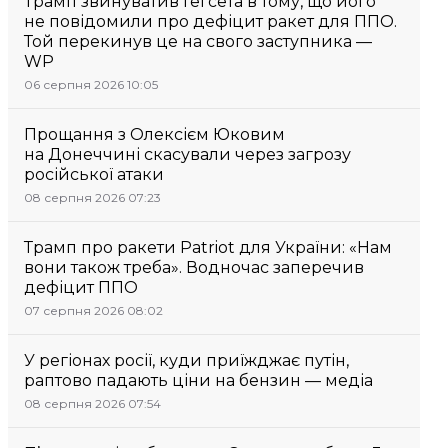
Трамп звинуватив Гегсета в тому, що його
не повідомили про дефіцит ракет для ППО.
Той перекинув це на свого заступника —
WP
06 серпня 2026 10:05
Прощання з Олексієм Юковим
на Донеччині скасували через загрозу
російської атаки
08 серпня 2026 07:23
Трамп про ракети Patriot для України: «Нам
вони також треба». Водночас заперечив
дефіцит ППО
07 серпня 2026 08:02
У регіонах росії, куди приїжджає путін,
раптово падають ціни на бензин — медіа
08 серпня 2026 07:54