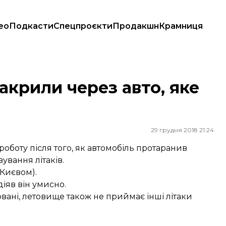
ео
Подкасти
Спецпроєкти
Продакшн
Крамниця
гу
акрили через авто, яке
29 грудня 2018 21:24
оботу після того, як автомобіль протаранив
вування літаків.
 Києвом).
діяв він умисно.
вані, летовище також не приймає інші літаки