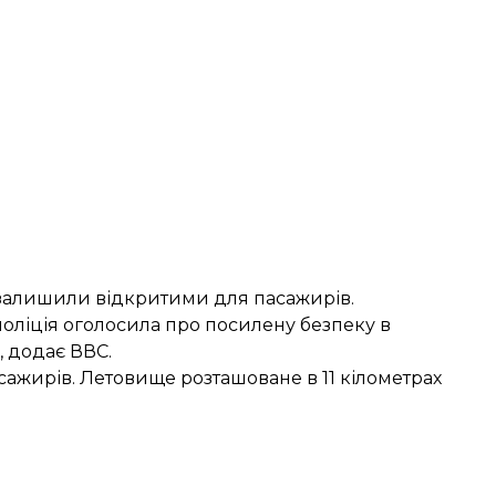
 залишили відкритими для пасажирів.
 поліція оголосила про посилену безпеку в
,
додає
ВВС.
ажирів. Летовище розташоване в 11 кілометрах