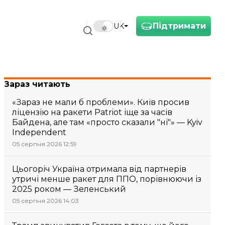
Підтримати
UK
Зараз читають
«Зараз не мали б проблеми». Київ просив
ліцензію на ракети Patriot іще за часів
Байдена, але там «просто сказали "ні"» — Kyiv
Independent
05 серпня 2026 12:59
Цьогоріч Україна отримала від партнерів
утричі менше ракет для ППО, порівнюючи із
2025 роком — Зеленський
05 серпня 2026 14:03