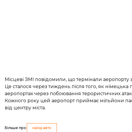
Місцеві ЗМІ
повідомили
, що термінали аеропорту
Це сталося через тиждень після того, як німецька
аеропортах через побоювання терористичних атак
Кожного року цей аеропорт приймає мільйони пас
від центру міста.
Більше про
:
наїзд авто