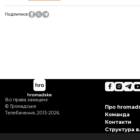
Поділитися
:
Всі права захищені:
©
Громадське
Про hromad
Телебачення
,
2013-2026.
Команда
Контакти
Структура в