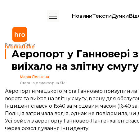
Новини
Тексти
Думки
Від
Аеропорт у Ганновері закрили через авто, яке виїхало на злітну сму
Головна
Світ
Аеропорт у Ганновері з
виїхало на злітну смугу
Марія Леонова
Старша редакторка SM
Аеропорт німецького міста Ганновер призупинив р
ворота та виїхав на злітну смугу, в зону для обслуго
Інцидент стався о 15:40 за місцевим часом (16:40 за
Поліція затримала водія, однак не повідомила, чи 
Усі рейси з аеропорту Ганновер-Лангенхаген скасо
через розслідування інциденту.