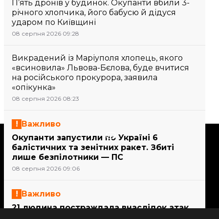
П’ять дронів у будинок. Окупанти вбили 3-
річного хлопчика, його бабусю й дідуся
ударом по Київщині
08 серпня 2026 09:28
Викрадений із Маріуполя хлопець, якого
«всиновила» Львова-Бєлова, буде вчитися
на російського прокурора, заявила
«опікунка»
08 серпня 2026 08:23
Важливо
Підтримати
Окупанти запустили по Україні 6
балістичних та зенітних ракет. Збиті
лише безпілотники — ПС
Підтримай hromadske.
08 серпня 2026 09:06
Ми працюємо для тебе та
завдяки тобі. Будь нашим
Важливо
другом
21 людина постраждала внаслідок атак
на Сумщині, серед них — дитина