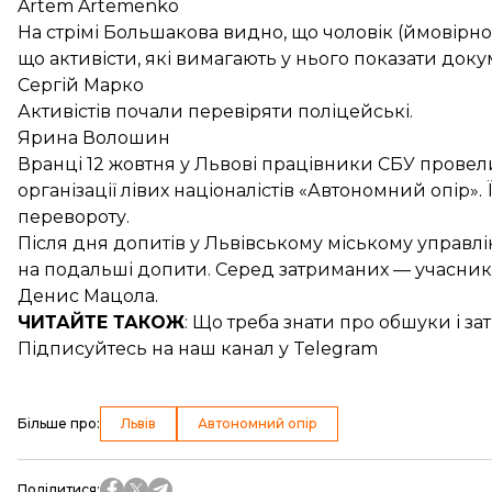
Artem Artemenko
На стрімі Большакова видно, що чоловік (ймовірно
що активісти, які вимагають у нього показати до
Сергій Марко
Активістів почали перевіряти поліцейські.
Ярина Волошин
Вранці 12 жовтня у Львові працівники
СБУ провел
організації лівих націоналістів «Автономний опір».
перевороту
.
Після дня допитів у Львівському міському управлін
на подальші допити. Серед затриманих — учасни
Денис Мацола.
ЧИТАЙТЕ ТАКОЖ
: Що треба знати про
обшуки і за
Підписуйтесь на
наш канал
у Telegram
Більше про
:
Львів
Автономний опір
Поділитися
: