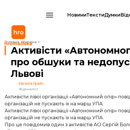
Новини
Тексти
Думки
Від
Активісти «Автономного опору» повідомили про обшуки та недопуск
Головна
Україна
Активісти «Автономног
про обшуки та недопус
Львові
Євгенія Грейс
Журналіст
Активісти лівої організації «Автономний опір» пов
організацій не пускають їх на марш УПА.
Активісти лівої організації «Автономний опір» пов
організацій не пускають їх на марш УПА.
Про це
повідомив
один з активістів АО Сергій Бо