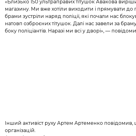
«Близько 150 ультраправих тітушок Авакова виріш
магазину. Ми вже хотіли виходити і прямувати до п
брами зустріли наряд поліції, які почали нас блок
натовп озброєних тітушок. Далі нас завели за браму 
боку поліціантів. Наразі ми всі у дворі», — повідоми
Інший активіст руху Артем Артеменко повідомив, 
організацій.