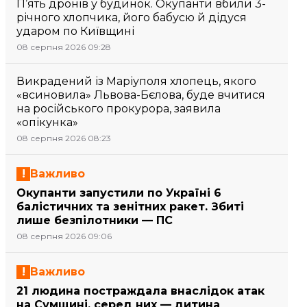
П’ять дронів у будинок. Окупанти вбили 3-
річного хлопчика, його бабусю й дідуся
ударом по Київщині
08 серпня 2026 09:28
Викрадений із Маріуполя хлопець, якого
«всиновила» Львова-Бєлова, буде вчитися
на російського прокурора, заявила
«опікунка»
08 серпня 2026 08:23
Важливо
Окупанти запустили по Україні 6
балістичних та зенітних ракет. Збиті
лише безпілотники — ПС
08 серпня 2026 09:06
Важливо
21 людина постраждала внаслідок атак
на Сумщині, серед них — дитина