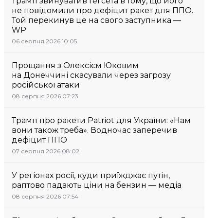
Трамп звинуватив Гегсета в тому, що його
не повідомили про дефіцит ракет для ППО.
Той перекинув це на свого заступника —
WP
06 серпня 2026 10:05
Прощання з Олексієм Юковим
на Донеччині скасували через загрозу
російської атаки
08 серпня 2026 07:23
Трамп про ракети Patriot для України: «Нам
вони також треба». Водночас заперечив
дефіцит ППО
07 серпня 2026 08:02
У регіонах росії, куди приїжджає путін,
раптово падають ціни на бензин — медіа
08 серпня 2026 07:54