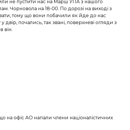
или не пустити нас на Марш УПА з нашого
ам. Чорновола на 18-00. По дорозі на виході з
увати, тому що вони побачили як йде до нас
у двір, почались, так звані, поверхневі огляди з
в він.
що на офіс АО напали члени націоналістичних