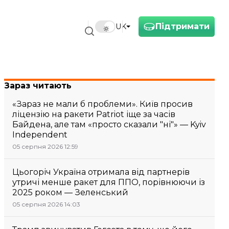
Підтримати
UK
Зараз читають
«Зараз не мали б проблеми». Київ просив
ліцензію на ракети Patriot іще за часів
Байдена, але там «просто сказали "ні"» — Kyiv
Independent
05 серпня 2026 12:59
Цьогоріч Україна отримала від партнерів
утричі менше ракет для ППО, порівнюючи із
2025 роком — Зеленський
05 серпня 2026 14:03