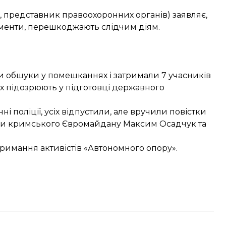
, представник правоохоронних органів) заявляє,
кументи, перешкоджають слідчим діям.
и обшуки
у помешканнях і затримали 7 учасників
 Їх підозрюють у
підготовці державного
ні поліції,
усіх відпустили
, але вручили повістки
ки кримського Євромайдану Максим Осадчук та
тримання активістів «Автономного опору»
.