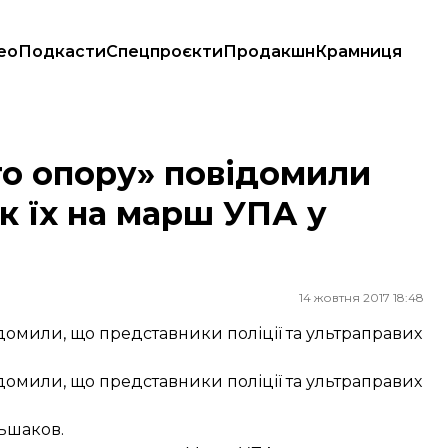
ео
Подкасти
Спецпроєкти
Продакшн
Крамниця
 їх на марш УПА у Львові
о опору» повідомили
к їх на марш УПА у
14 жовтня 2017 18:48
ідомили, що представники поліції та ультраправих
ідомили, що представники поліції та ультраправих
льшаков.