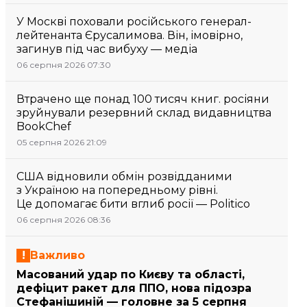
У Москві поховали російського генерал-
лейтенанта Єрусалимова. Він, імовірно,
загинув під час вибуху — медіа
06 серпня 2026 07:30
Втрачено ще понад 100 тисяч книг. росіяни
зруйнували резервний склад видавництва
BookChef
05 серпня 2026 21:09
США відновили обмін розвідданими
з Україною на попередньому рівні.
Це допомагає бити вглиб росії — Politico
06 серпня 2026 08:36
Важливо
Масований удар по Києву та області,
дефіцит ракет для ППО, нова підозра
Стефанішиній — головне за 5 серпня