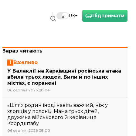
Підтримати
UK
Зараз читають
Важливо
У Балаклії на Харківщині російська атака
вбила трьох людей. Били й по інших
містах, є поранені
06 серпня 2026 08:04
«Шлях родин іноді навіть важчий, ніж у
хлопців у полоні». Мама трьох дітей,
дружина військового й керівниця
Коордштабу
06 серпня 2026 08:00