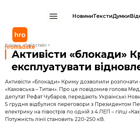
Новини
Тексти
Думки
Від
Активісти «блокади» Криму дозволили експлуатувати відновлену Л
Головна
Лайфстайл
Активісти «блокади» 
експлуатувати відновл
Активісти «блокади» Криму дозволили розпочати е
«Каховська – Титан». Про це повідомив голова Ме
депутат Рефат Чубаров, передають Українські Нов
5 грудня відбулися переговори з Президентом П
електрику на півострів по одній з 4 ЛЕП – гілці «Ках
Потужність лінії становить 220-250 кВ.