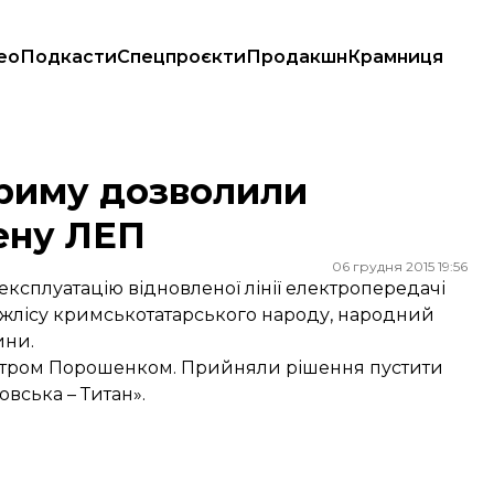
ео
Подкасти
Спецпроєкти
Продакшн
Крамниця
ЕП
Криму дозволили
ену ЛЕП
06 грудня 2015 19:56
ксплуатацію відновленої лінії електропередачі
джлісу кримськотатарського народу, народний
ини.
етром Порошенком. Прийняли рішення пустити
овська – Титан».