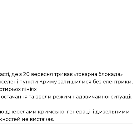
асті, де з 20 вересня триває «товарна блокада»
населені пункти Криму залишилися без електрики,
отирьох лініях.
остачання та ввели режим надзвичайної ситуації.
ою джерелами кримської генерації і дизельними
жностей не вистачає.