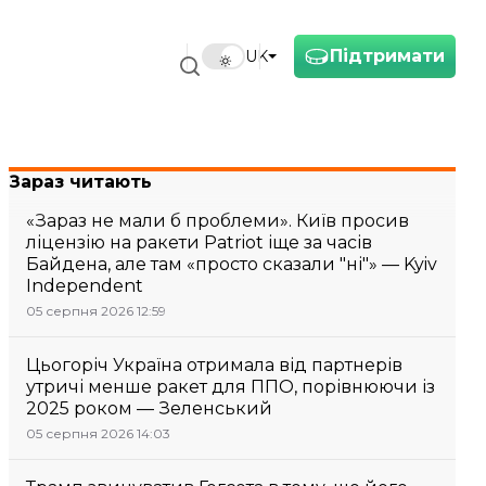
Підтримати
UK
Зараз читають
«Зараз не мали б проблеми». Київ просив
ліцензію на ракети Patriot іще за часів
Байдена, але там «просто сказали "ні"» — Kyiv
Independent
05 серпня 2026 12:59
Цьогоріч Україна отримала від партнерів
утричі менше ракет для ППО, порівнюючи із
2025 роком — Зеленський
05 серпня 2026 14:03