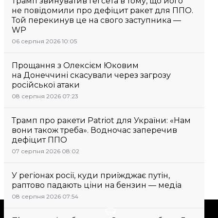
Трамп звинуватив Гегсета в тому, що його
не повідомили про дефіцит ракет для ППО.
Той перекинув це на свого заступника —
WP
06 серпня 2026 10:05
Прощання з Олексієм Юковим
на Донеччині скасували через загрозу
російської атаки
08 серпня 2026 07:23
Трамп про ракети Patriot для України: «Нам
вони також треба». Водночас заперечив
дефіцит ППО
07 серпня 2026 08:02
У регіонах росії, куди приїжджає путін,
раптово падають ціни на бензин — медіа
08 серпня 2026 07:54
Підтримати