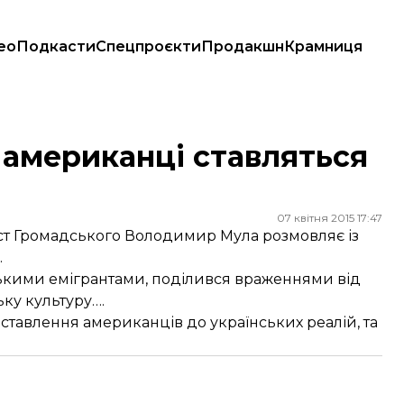
ео
Подкасти
Спецпроєкти
Продакшн
Крамниця
 американці ставляться
07 квітня 2015 17:47
іст Громадського Володимир Мула розмовляє із
.
ськими емігрантами, поділився враженнями від
ку культуру….
о ставлення американців до українських реалій, та