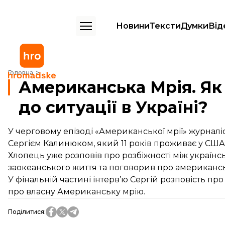
Новини
Тексти
Думки
Від
Американська Мрія. Як американці ставляться до ситуації в Україні?
Головна
Американська Мрія. Як
до ситуації в Україні?
У черговому епізоді «Американської мрії» журнал
Сергієм Калинюком, який 11 років проживає у США
Хлопець уже розповів про розбіжності між україн
заокеанського життя та поговорив про американсь
У фінальній частині інтерв’ю Сергій розповість пр
про власну Американську мрію.
Поділитися
: