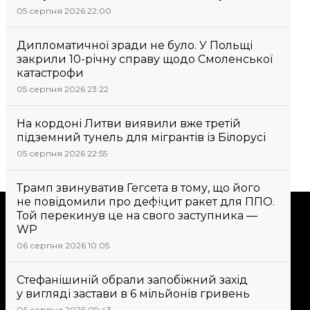
05 серпня 2026 22:00
Дипломатичної зради не було. У Польщі
закрили 10-річну справу щодо Смоленської
катастрофи
05 серпня 2026 23:22
На кордоні Литви виявили вже третій
підземний тунель для мігрантів із Білорусі
05 серпня 2026 22:55
Трамп звинуватив Гегсета в тому, що його
не повідомили про дефіцит ракет для ППО.
Підтримати
Той перекинув це на свого заступника —
WP
06 серпня 2026 10:05
Підтримай hromadske.
Ми працюємо для тебе та
Стефанішиній обрали запобіжний захід
завдяки тобі. Будь нашим
у вигляді застави в 6 мільйонів гривень
другом
06 серпня 2026 09:43