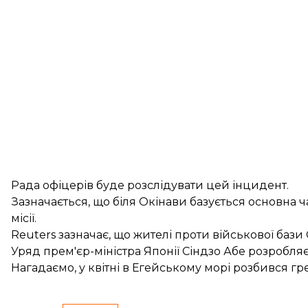
Рада офіцерів буде розслідувати цей інцидент.
Зазначається, що біля Окінави базується основна ч
місії.
Reuters зазначає, що жителі проти військової бази 
Уряд прем'єр-міністра Японії Сіндзо Абе розробляє
Нагадаємо, у квітні в Егейському морі
розбився г