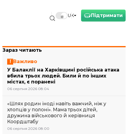
Підтримати
UK
Зараз читають
Важливо
У Балаклії на Харківщині російська атака
вбила трьох людей. Били й по інших
містах, є поранені
06 серпня 2026 08:04
«Шлях родин іноді навіть важчий, ніж у
хлопців у полоні». Мама трьох дітей,
дружина військового й керівниця
Коордштабу
06 серпня 2026 08:00