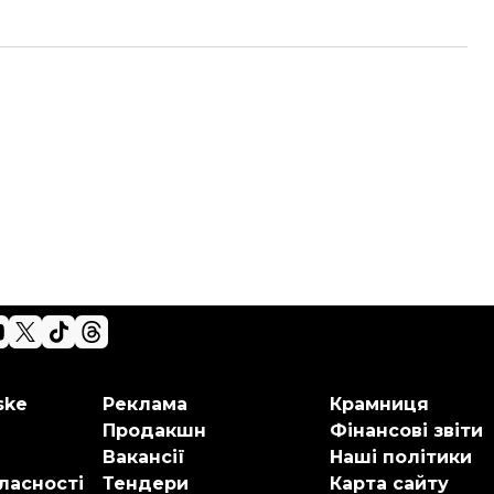
ske
Реклама
Крамниця
Продакшн
Фінансові звіти
Вакансії
Наші політики
ласності
Тендери
Карта сайту