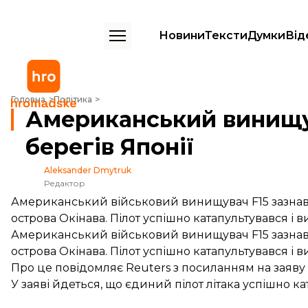
Новини
Тексти
Думки
Від
Американський винищувач F15 розбився біля берегів Японії
Головна
Політика
Американський винищув
берегів Японії
Aleksander Dmytruk
Редактор
Американський військовий винищувач F15 зазнав а
острова Окінава. Пілот успішно катапультувався і в
Американський військовий винищувач F15 зазнав а
острова Окінава. Пілот успішно катапультувався і в
Про це
повідомляє
Reuters з посиланням на заяву 
У заяві йдеться, що єдиний пілот літака успішно 