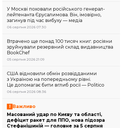
У Москві поховали російського генерал-
лейтенанта Єрусалимова. Він, імовірно,
загинув під час вибуху — медіа
06 серпня 2026 07:30
Втрачено ще понад 100 тисяч книг. росіяни
зруйнували резервний склад видавництва
BookChef
05 серпня 2026 21:09
США відновили обмін розвідданими
з Україною на попередньому рівні.
Це допомагає бити вглиб росії — Politico
06 серпня 2026 08:36
Важливо
Масований удар по Києву та області,
дефіцит ракет для ППО, нова підозра
Стефанішиній — головне за 5 серпня