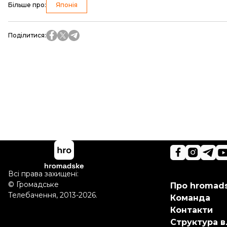
Більше про
:
Японія
Поділитися
:
Всі права захищені:
©
Громадське
Про hromad
Телебачення
,
2013-2026.
Команда
Контакти
Структура в