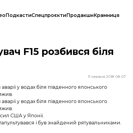
ео
Подкасти
Спецпроєкти
Продакшн
Крамниця
ач F15 розбився біля
11 червня 2018 08:07
варії у водах біля південного японського
ижив.
варії у водах біля південного японського
ижив.
сил США у Японії.
катапультувався і був знайдений рятувальниками.