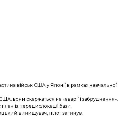
астина військ США у Японії в рамках навчальної
США, вони скаржаться на «аварії і забруднення».
 план із передислокації бази.
рецький винищувач
, пілот загинув.