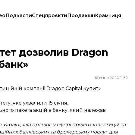
ео
Подкасти
Спецпроєкти
Продакшн
Крамниця
банк»
тет дозволив Dragon
 банк»
16 січня 2020 11:32
иційній компанії Dragon Capital купити
ту, яке ухвалили 15 січня.
ьного пакета акцій в банку, який належав
 Україні, яка працює у сфері прямих інвестицій та
ційних банківських та брокерських послуг для