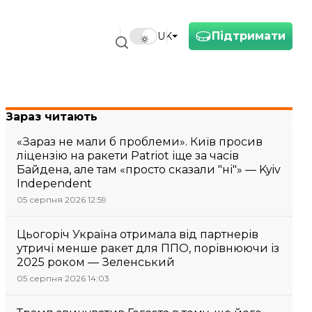
Підтримати
UK
Зараз читають
«Зараз не мали б проблеми». Київ просив
ліцензію на ракети Patriot іще за часів
Байдена, але там «просто сказали "ні"» — Kyiv
Independent
05 серпня 2026 12:59
Цьогоріч Україна отримала від партнерів
утричі менше ракет для ППО, порівнюючи із
2025 роком — Зеленський
05 серпня 2026 14:03