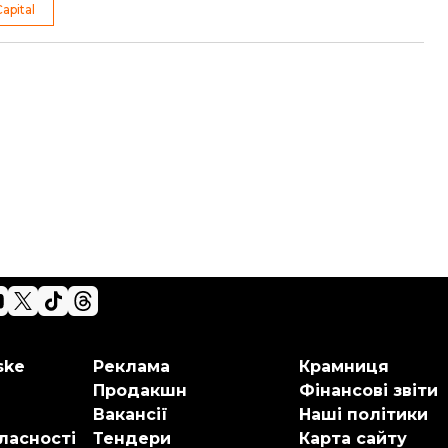
apital
ske
Реклама
Крамниця
Продакшн
Фінансові звіти
Вакансії
Наші політики
ласності
Тендери
Карта сайту