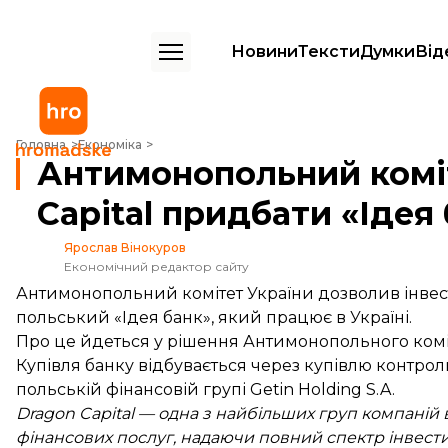
Новини
Тексти
Думки
Від
Антимонопольний комітет дозволив Dragon Capital придбати «Ідея 
Головна
Економіка
Антимонопольний комі
Capital придбати «Ідея
Ярослав Вінокуров
Економічний редактор сайту
Антимонопольний комітет України дозволив інвест
польський «Ідея банк», який працює в Україні.
Про це
йдеться
у рішення Антимонопольного коміте
Купівля банку відбувається через купівлю контрол
польській фінансовій групі Getin Holding S.A.
Dragon Capital — одна з найбільших груп компаній в
фінансових послуг, надаючи повний спектр інвести