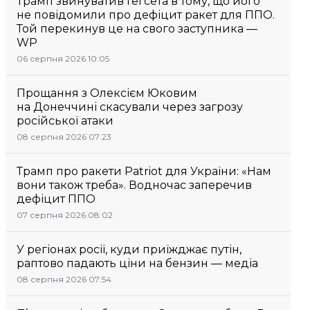
Трамп звинуватив Гегсета в тому, що його
не повідомили про дефіцит ракет для ППО.
Той перекинув це на свого заступника —
WP
06 серпня 2026 10:05
Прощання з Олексієм Юковим
на Донеччині скасували через загрозу
російської атаки
08 серпня 2026 07:23
Трамп про ракети Patriot для України: «Нам
вони також треба». Водночас заперечив
дефіцит ППО
07 серпня 2026 08:02
У регіонах росії, куди приїжджає путін,
раптово падають ціни на бензин — медіа
08 серпня 2026 07:54