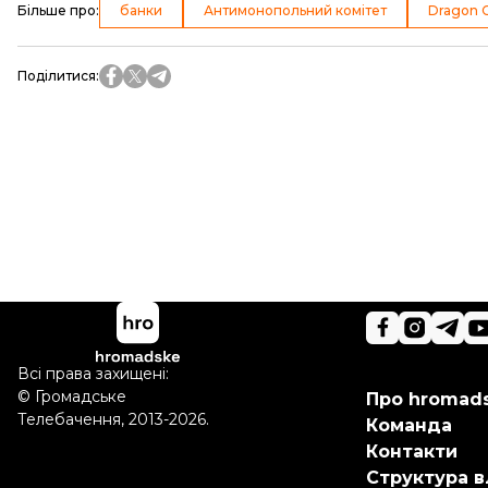
Більше про
:
банки
Антимонопольний комітет
Dragon C
Поділитися
:
Всі права захищені:
©
Громадське
Про hromad
Телебачення
,
2013-2026.
Команда
Контакти
Структура в