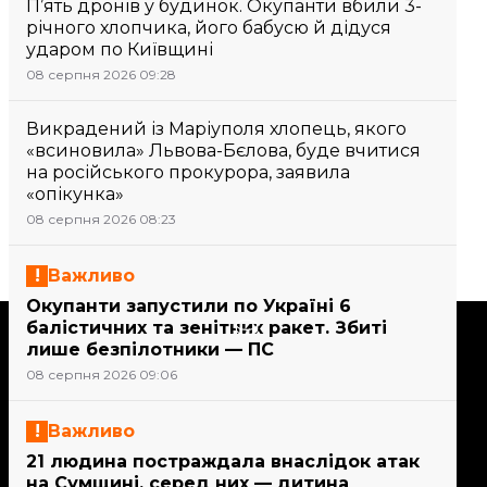
П’ять дронів у будинок. Окупанти вбили 3-
річного хлопчика, його бабусю й дідуся
ударом по Київщині
08 серпня 2026 09:28
Викрадений із Маріуполя хлопець, якого
«всиновила» Львова-Бєлова, буде вчитися
на російського прокурора, заявила
«опікунка»
08 серпня 2026 08:23
Важливо
Окупанти запустили по Україні 6
Підтримати
балістичних та зенітних ракет. Збиті
лише безпілотники — ПС
08 серпня 2026 09:06
Підтримай hromadske.
Ми працюємо для тебе та
Важливо
завдяки тобі. Будь нашим
21 людина постраждала внаслідок атак
другом
на Сумщині, серед них — дитина